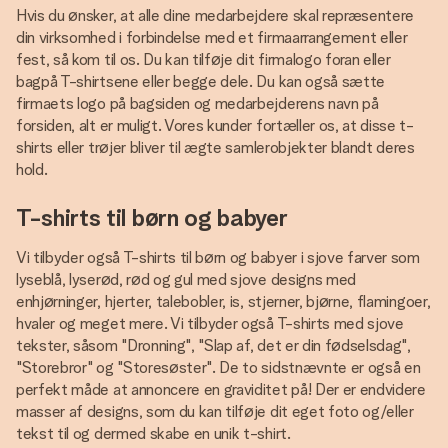
Hvis du ønsker, at alle dine medarbejdere skal repræsentere
din virksomhed i forbindelse med et firmaarrangement eller
fest, så kom til os. Du kan tilføje dit firmalogo foran eller
bagpå T-shirtsene eller begge dele. Du kan også sætte
firmaets logo på bagsiden og medarbejderens navn på
forsiden, alt er muligt. Vores kunder fortæller os, at disse t-
shirts eller trøjer bliver til ægte samlerobjekter blandt deres
hold.
T-shirts til børn og babyer
Vi tilbyder også T-shirts til børn og babyer i sjove farver som
lyseblå, lyserød, rød og gul med sjove designs med
enhjørninger, hjerter, talebobler, is, stjerner, bjørne, flamingoer,
hvaler og meget mere. Vi tilbyder også T-shirts med sjove
tekster, såsom "Dronning", "Slap af, det er din fødselsdag",
"Storebror" og "Storesøster". De to sidstnævnte er også en
perfekt måde at annoncere en graviditet på! Der er endvidere
masser af designs, som du kan tilføje dit eget foto og/eller
tekst til og dermed skabe en unik t-shirt.