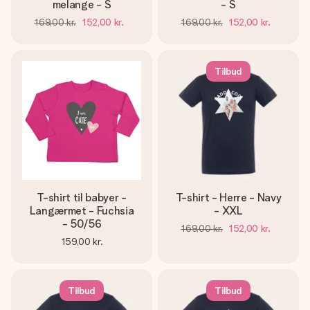
melange - S
- S
169,00 kr.
152,00 kr.
169,00 kr.
152,00 kr.
Tilbud
T-shirt til babyer -
T-shirt - Herre - Navy
Langærmet - Fuchsia
- XXL
- 50/56
169,00 kr.
152,00 kr.
159,00 kr.
Tilbud
Tilbud