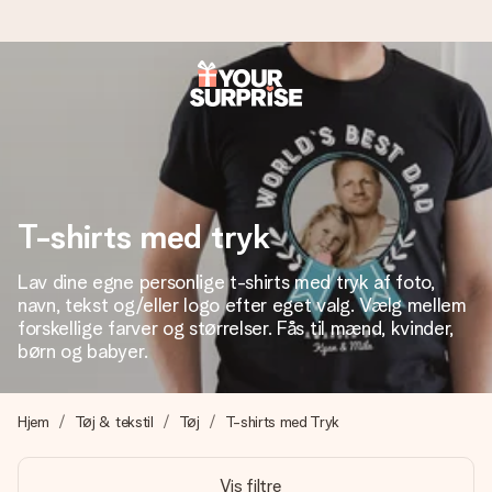
Bestil i dag, sendes inden for 1 hverdag
Vi laver din gave med omhu og sender den lynhurtigt – så
du kan give den på det helt rette tidspunkt, når den
betyder allermest.
T-shirts med tryk
Lav dine egne personlige t-shirts med tryk af foto,
4,7 (baseret på +15.000 anmeldelser)
navn, tekst og/eller logo efter eget valg. Vælg mellem
Vores gaver inspirerer. Kunderne giver os 4,7 på Google
forskellige farver og størrelser. Fås til mænd, kvinder,
Reviews.
børn og babyer.
Hjem
Tøj & tekstil
Tøj
T-shirts med Tryk
Gratis kort med hilsen
Lav noget særligt i blot få trin – med hendes navn, et
Vis filtre