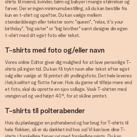
shirts til mænd, kvinder, børn og babyer i mange størrelser og
farver. Der er ingen minimumsbestilling, så du kan bestille fra
kun en t-shirt og opefter. Du kan vælge mellem
standarddesign eller tekster som: "queen", "relax, it's your
birthday", "big sister" or "big brother" samt designe din egen
t-shirt med dit eget foto eller tekst.
T-shirts med foto og/eller navn
Vores online Editor giver dig mulighed for at lave personlige T-
shirts på ingen tid. Du kan få trykt navn eller tekst efter eget
valg eller vælge at få printet dit yndlingsfoto. Det hele leveres
i høj kvalitet og flotte farver. Hvis du gerne vil tilføje mere end
et foto, skal du oprette en sjov collage. Vask T-shirten med
vrangen ud og ved højst 40°, for at skåne printet.
T-shirts til polterabender
Hvis du planlægger en polterabend og har brug for T-shirts til
hele flokken, så er du dækket ind hos os! Vi kan lave dine T-
shirts i forskellige farver og med forskellige prints. Du kan