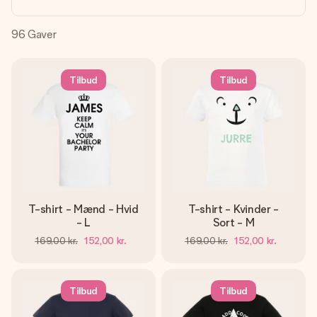
billede af dig eller en besked, der går lige i hendes hjerte.
Intet besvær men udelukkende en masse kærlighed i
øjeblikket.
96
Gaver
Tilbud
Tilbud
T-shirt - Mænd - Hvid
T-shirt - Kvinder -
- L
Sort - M
169,00 kr.
152,00 kr.
169,00 kr.
152,00 kr.
Tilbud
Tilbud