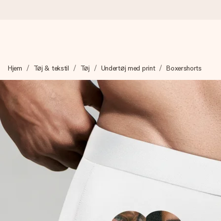
Bestil i dag, sendes inden for 1 hverdag
Hjem
Tøj & tekstil
Tøj
Undertøj med print
Boxershorts
Vi laver din gave med omhu og sender den lynhurtigt – så du ka
4,7 (baseret på +15.000 anmeldelser)
Vores gaver inspirerer. Kunderne giver os 4,7 på Google Revie
Gratis kort med hilsen
Lav noget særligt i blot få trin – med hendes navn, et billede 