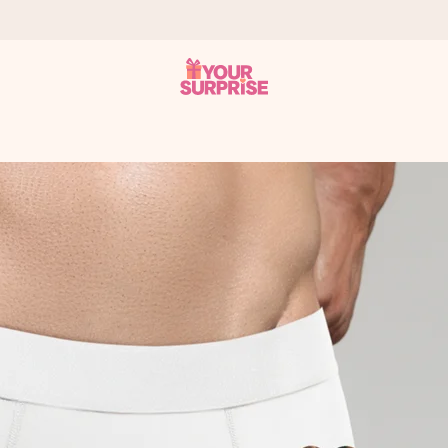
n give den på det helt rette tidspunkt, når den betyder allermest.
ws.
af dig eller en besked, der går lige i hendes hjerte. Intet besvær me