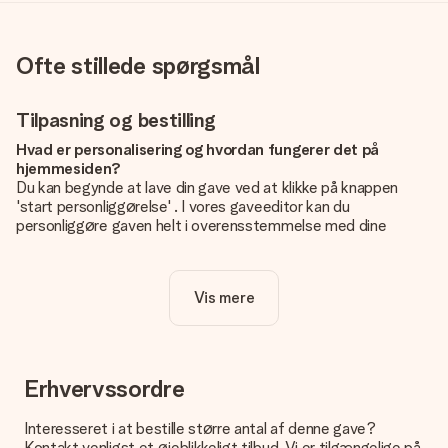
Ofte stillede spørgsmål
Tilpasning og bestilling
Hvad er personalisering og hvordan fungerer det på
hjemmesiden?
Du kan begynde at lave din gave ved at klikke på knappen
'start personliggørelse' . I vores gaveeditor kan du
personliggøre gaven helt i overensstemmelse med dine
ønsker: Tilføj dit eget billede og / eller tekst. Hvis du vil, kan
du også vælge et smukt design for at gøre din gave helt unik.
Vis mere
Er personalisering inkluderet i prisen?
Prisen der vises på hjemmesiden omfatter personliggørelse
af din gave. Nice and Easy!
Hvordan ved jeg, om mit billede har den rigtige kvalitet?
Erhvervssordre
Vi vil være sikre på, at du er helt tilfreds med din gave. Derfor
er det vigtigt at bruge fotos af høj kvalitet. Hvis du er i tvivl
Interesseret i at bestille større antal af denne gave?
om kvaliteten af dit billede, kan du kontakte vores
Kontakt venligst et øjeblikkeligt tilbud. Vi er tilgængelige på