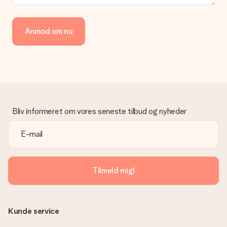
Hvordan kan jeg betale min ordre?
Vi tilbyder følgende betalingsmetoder: Dankort, Paypal,
Anmod om nu
kreditkort, faktura via Klarna eller bankoverførsel. I tilfælde af
manuel betaling overførsel, skal du tage højde for en ekstra 3
dage til levering af din gave.
Gave modtaget
Hvad hvis gaven ikke er helt til min smag?
Vi beklager dybt, at din gave ikke er faldet i din smag. Kontakt
venligst vores kundeservice, de hjælper gerne med at finde en
Bliv informeret om vores seneste tilbud og nyheder
passende løsning.
Er fakturaen sendt sammen med ordren?
Ingen faktura sendes med din ordre. Du modtager altid
fakturaen i bekræftelsesemailen, og du kan altid finde den i din
MySurprise-konto. Det betyder at du kan få gaven leveret
Tilmeld mig!
direkte til modtageren, hvilket gør det til en sand
overraskelse!
Kunde service