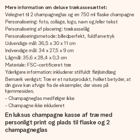
Mere information om deluxe trækassesættet:
Velegnet til 2 champagneglas og en 750 ml flaske champagne
Personalisering: foto, collage, logo, navn og/eller tekst
Personalisering af placering: trækasselåg
Personaliseringsmetode: billedperfekt, fuldfarvetryk
Udvendige mål: 36,5 x 30 x 11 cm
Indvendige mål: 34 x 27,5 x 9 cm
Lågmål: 35,6 x 28,4 x 0,3 cm
Materiale: FSC-certificeret træ
Yderligere information: inkluderer stilfuldt fløjlsindlæg
Bemærk venligst: Træ er et naturprodukt, hvilket betyder, at
din gave kan afvige fra de eksempler, der vises på
hjemmesiden.
- Champagneglas medfølger ikke
- Champagne ikke inkluderet
En luksus champagne kasse af træ med
personligt print og plads til flaske og 2
champagneglas