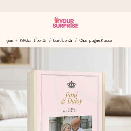
Bestil i dag, sendes inden for 1 hverdag
Hjem
Køkken tilbehør
Bartilbehør
Champagne Kasse
Vi laver din gave med omhu og sender den lynhurtigt – så
du kan give den på det helt rette tidspunkt, når den
betyder allermest.
4,7 (baseret på +15.000 anmeldelser)
Vores gaver inspirerer. Kunderne giver os 4,7 på Google
Reviews.
Gratis kort med hilsen
Lav noget særligt i blot få trin – med hendes navn, et