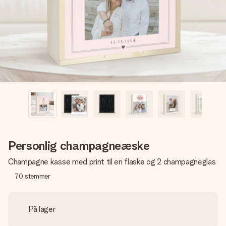
billede af dig eller en besked, der går lige i hendes hjerte.
Intet besvær men udelukkende en masse kærlighed i
øjeblikket.
Personlig champagneæske
Champagne kasse med print til en flaske og 2 champagneglas
70
stemmer
På lager