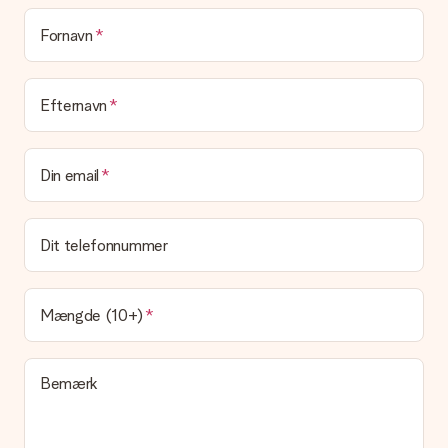
at pakke din gave. Vi leverer vores gaver i en festlig
emballage. Det betyder, at din gave er klar til at blive givet,
Fornavn
eller at den kan sendes direkte til modtageren.
Leveringstid, leveringsmuligheder og
Efternavn
leveringsomkostninger
Kan jeg vælge en leveringsdato?
Din email
Det er ikke muligt at vælge en bestemt leveringsdato.
Hvad er leveringstiden, og hvornår modtager jeg min
gave?
Dit telefonnummer
Leveringstiden findes på gavens produktside. Du kan stole på,
at vores postfirma leverer din gave på denne dag.
Hvilke leveringsmuligheder kan jeg vælge?
Mængde (10+)
I øjeblikket er det ikke (endnu) muligt at vælge en
leveringsindstilling. Den gave, du vil bestille, sendes enten som
en pakke eller som postkasse levering. Vil du gerne vide
Bemærk
hvilken måde din ordre sendes på? Kontakt venligst vores
kundeservice.
Betaling