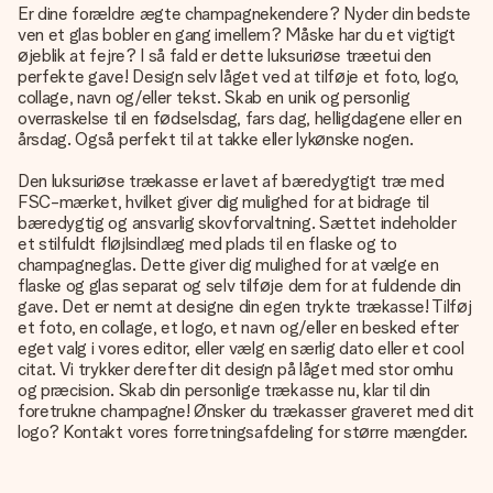
Er dine forældre ægte champagnekendere? Nyder din bedste
ven et glas bobler en gang imellem? Måske har du et vigtigt
øjeblik at fejre? I så fald er dette luksuriøse træetui den
perfekte gave! Design selv låget ved at tilføje et foto, logo,
collage, navn og/eller tekst. Skab en unik og personlig
overraskelse til en fødselsdag, fars dag, helligdagene eller en
årsdag. Også perfekt til at takke eller lykønske nogen.
Den luksuriøse trækasse er lavet af bæredygtigt træ med
FSC-mærket, hvilket giver dig mulighed for at bidrage til
bæredygtig og ansvarlig skovforvaltning. Sættet indeholder
et stilfuldt fløjlsindlæg med plads til en flaske og to
champagneglas. Dette giver dig mulighed for at vælge en
flaske og glas separat og selv tilføje dem for at fuldende din
gave. Det er nemt at designe din egen trykte trækasse! Tilføj
et foto, en collage, et logo, et navn og/eller en besked efter
eget valg i vores editor, eller vælg en særlig dato eller et cool
citat. Vi trykker derefter dit design på låget med stor omhu
og præcision. Skab din personlige trækasse nu, klar til din
foretrukne champagne! Ønsker du trækasser graveret med dit
logo? Kontakt vores forretningsafdeling for større mængder.