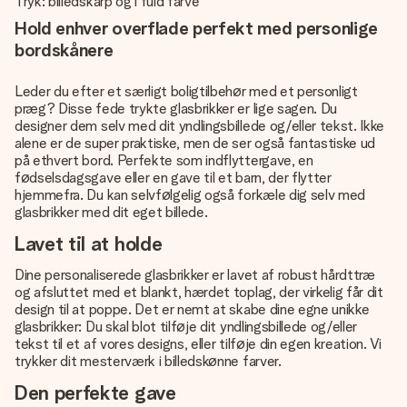
Tryk: billedskarp og i fuld farve
Hold enhver overflade perfekt med personlige
bordskånere
Leder du efter et særligt boligtilbehør med et personligt
præg? Disse fede trykte glasbrikker er lige sagen. Du
designer dem selv med dit yndlingsbillede og/eller tekst. Ikke
alene er de super praktiske, men de ser også fantastiske ud
på ethvert bord. Perfekte som indflyttergave, en
fødselsdagsgave eller en gave til et barn, der flytter
hjemmefra. Du kan selvfølgelig også forkæle dig selv med
glasbrikker med dit eget billede.
Lavet til at holde
Dine personaliserede glasbrikker er lavet af robust hårdttræ
og afsluttet med et blankt, hærdet toplag, der virkelig får dit
design til at poppe. Det er nemt at skabe dine egne unikke
glasbrikker: Du skal blot tilføje dit yndlingsbillede og/eller
tekst til et af vores designs, eller tilføje din egen kreation. Vi
trykker dit mesterværk i billedskønne farver.
Den perfekte gave