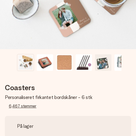
billede af dig eller en besked, der går lige i hendes hjerte.
Intet besvær men udelukkende en masse kærlighed i
øjeblikket.
Coasters
Personaliseret firkantet bordskåner - 6 stk
6,467
stemmer
På lager