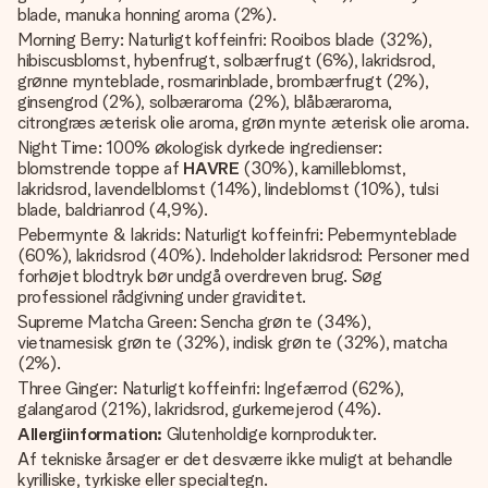
blade, manuka honning aroma (2%).
Morning Berry: Naturligt koffeinfri: Rooibos blade (32%),
hibiscusblomst, hybenfrugt, solbærfrugt (6%), lakridsrod,
grønne mynteblade, rosmarinblade, brombærfrugt (2%),
ginsengrod (2%), solbæraroma (2%), blåbæraroma,
citrongræs æterisk olie aroma, grøn mynte æterisk olie aroma.
Night Time: 100% økologisk dyrkede ingredienser:
blomstrende toppe af
HAVRE
(30%), kamilleblomst,
lakridsrod, lavendelblomst (14%), lindeblomst (10%), tulsi
blade, baldrianrod (4,9%).
Pebermynte & lakrids: Naturligt koffeinfri: Pebermynteblade
(60%), lakridsrod (40%). Indeholder lakridsrod: Personer med
forhøjet blodtryk bør undgå overdreven brug. Søg
professionel rådgivning under graviditet.
Supreme Matcha Green: Sencha grøn te (34%),
vietnamesisk grøn te (32%), indisk grøn te (32%), matcha
(2%).
Three Ginger: Naturligt koffeinfri: Ingefærrod (62%),
galangarod (21%), lakridsrod, gurkemejerod (4%).
Allergiinformation:
Glutenholdige kornprodukter.
Af tekniske årsager er det desværre ikke muligt at behandle
kyrilliske, tyrkiske eller specialtegn.