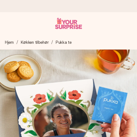
Bestil i dag, sendes inden for 1 hverdag
Hjem
Køkken tilbehør
Pukka te
Vi laver din gave med omhu og sender den lynhurtigt – så
du kan give den på det helt rette tidspunkt, når den
betyder allermest.
4,7 (baseret på +15.000 anmeldelser)
Vores gaver inspirerer. Kunderne giver os 4,7 på Google
Reviews.
Gratis kort med hilsen
Lav noget særligt i blot få trin – med hendes navn, et