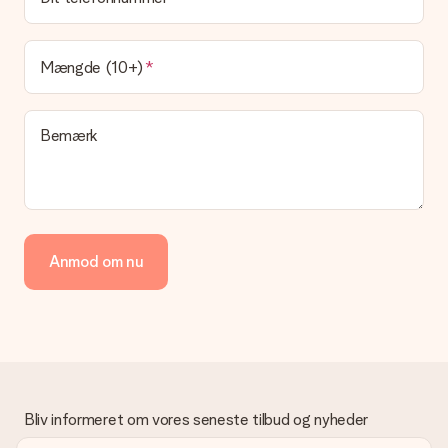
Leveringstiden findes på gavens produktside. Du kan stole på,
at vores postfirma leverer din gave på denne dag.
Hvilke leveringsmuligheder kan jeg vælge?
Mængde (10+)
I øjeblikket er det ikke (endnu) muligt at vælge en
leveringsindstilling. Den gave, du vil bestille, sendes enten som
en pakke eller som postkasse levering. Vil du gerne vide
Bemærk
hvilken måde din ordre sendes på? Kontakt venligst vores
kundeservice.
Betaling
Hvordan kan jeg betale min ordre?
Vi tilbyder følgende betalingsmetoder: Dankort, Paypal,
Anmod om nu
kreditkort, faktura via Klarna eller bankoverførsel. I tilfælde af
manuel betaling overførsel, skal du tage højde for en ekstra 3
dage til levering af din gave.
Gave modtaget
Hvad hvis gaven ikke er helt til min smag?
Vi beklager dybt, at din gave ikke er faldet i din smag. Kontakt
venligst vores kundeservice, de hjælper gerne med at finde en
Bliv informeret om vores seneste tilbud og nyheder
passende løsning.