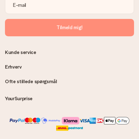
Er fakturaen sendt sammen med ordren?
Ingen faktura sendes med din ordre. Du modtager altid
fakturaen i bekræftelsesemailen, og du kan altid finde den i din
MySurprise-konto. Det betyder at du kan få gaven leveret
Tilmeld mig!
direkte til modtageren, hvilket gør det til en sand
overraskelse!
Kunde service
Erhverv
Ofte stillede spørgsmål
YourSurprise