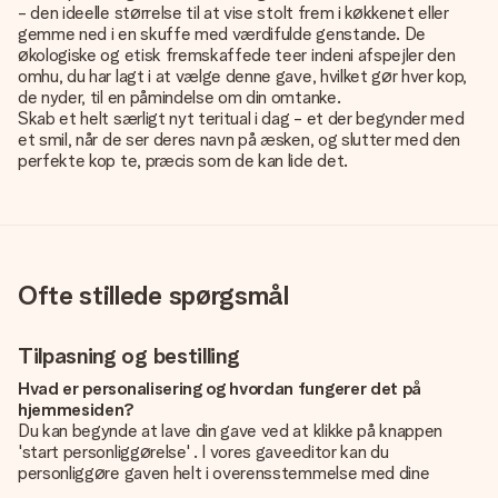
- den ideelle størrelse til at vise stolt frem i køkkenet eller
gemme ned i en skuffe med værdifulde genstande. De
økologiske og etisk fremskaffede teer indeni afspejler den
omhu, du har lagt i at vælge denne gave, hvilket gør hver kop,
de nyder, til en påmindelse om din omtanke.
Skab et helt særligt nyt teritual i dag - et der begynder med
et smil, når de ser deres navn på æsken, og slutter med den
perfekte kop te, præcis som de kan lide det.
Ofte stillede spørgsmål
Tilpasning og bestilling
Hvad er personalisering og hvordan fungerer det på
hjemmesiden?
Du kan begynde at lave din gave ved at klikke på knappen
'start personliggørelse' . I vores gaveeditor kan du
personliggøre gaven helt i overensstemmelse med dine
ønsker: Tilføj dit eget billede og / eller tekst. Hvis du vil, kan