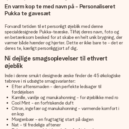
En varm kop te med navn på - Personaliseret
Pukka te gavesæt
Forvandl tetiden til et personligt øjeblik med denne
specialdesignede Pukka-teæske. Tilføj deres navn, foto og
en betænksom besked for at skabe en helt unik brygning, der
varmer både hænder og hjerter. Dette er ikke bare te - det er
deres te, kærligt personliggjort af dig.
Ni dejlige smagsoplevelser til ethvert
øjeblik
Inde i denne smukt designede æske finder de 45 økologiske
tebreve i ni udsøgte smagsvarianter:
Efter aftensmaden - den perfekte ledsager til
fordøjelsen
Kamille, vanilje og manukahonning - for øjeblikke med ro
Cool Mint - en forfriskende duft
Citron, ingefær og manukahonning - varmende komfort i
en kop
Morgenbær - en frugtagtig start på dagen
Nat - til fredelige aftener