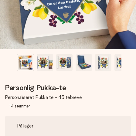
billede af dig eller en besked, der går lige i hendes hjerte.
Intet besvær men udelukkende en masse kærlighed i
øjeblikket.
Personlig Pukka-te
Personaliseret Pukka te - 45 tebreve
14
stemmer
På lager