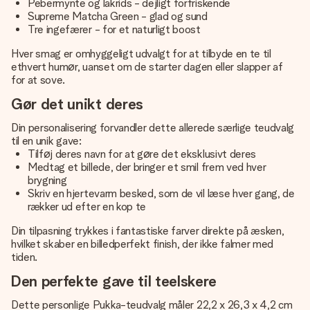
Pebermynte og lakrids - dejligt forfriskende
Supreme Matcha Green - glad og sund
Tre ingefærer - for et naturligt boost
Hver smag er omhyggeligt udvalgt for at tilbyde en te til
ethvert humør, uanset om de starter dagen eller slapper af
for at sove.
Gør det unikt deres
Din personalisering forvandler dette allerede særlige teudvalg
til en unik gave:
Tilføj deres navn for at gøre det eksklusivt deres
Medtag et billede, der bringer et smil frem ved hver
brygning
Skriv en hjertevarm besked, som de vil læse hver gang, de
rækker ud efter en kop te
Din tilpasning trykkes i fantastiske farver direkte på æsken,
hvilket skaber en billedperfekt finish, der ikke falmer med
tiden.
Den perfekte gave til teelskere
Dette personlige Pukka-teudvalg måler 22,2 x 26,3 x 4,2 cm