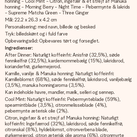
honning - Cool Mint - Citron, ingefær & et strejf af Manuka
honning - Morning Berry - Night Time - Pebermynte & lakrids
- Supreme Matcha Green - Three Ginger
Mål: 22.2 x 26.3 x 4.2 cm
Personalisering: med navn, billede og besked
Tryk: billedskønt og i fuld farve
Opbevaringsråd: Opbevares tørt og forseglet.
Ingredienser
:
After Dinner: Naturligt koffeinfri: Anisfrø (32,5%), søde
fennikelfrø (32,5%), kardemommebælg (15%), lakridsrod,
korianderfrø, gurkemejerod.
Kamille, vanilje & Manuka honning: Naturligt koffeinfri:
Kamilleblomst (68%), søde fennikelfrø, lakridsrod, vaniljebælg
(3,5%), manuka honningaroma (3,5%).
Kan indeholde havre, mandler, mælk, selleri og sennep.
Cool Mint: Naturligt koffeinfri: Pebermynteblade (59%),
spearmintblade (3,5%), citronmelisseblade (4%),
pebermynte æterisk olie (2%).
Citron, ingefær & et strejf af Manuka honning: Naturligt
koffeinfri: Ingefærrod (32%), lakridsrod, søde fennikelfrø,
citronskal (8%), hyldeblomst, citronverbena blade,
gurkemejerod, citron æterisk olie aroma (6%), citronmyrte