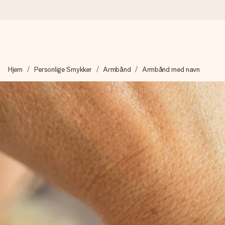
Bestil i dag, sendes inden for 1 hverdag
Hjem
Personlige Smykker
Armbånd
Armbånd med navn
Vi laver din gave med omhu og sender den lynhurtigt – så du ka
4,7 (baseret på +15.000 anmeldelser)
Vores gaver inspirerer. Kunderne giver os 4,7 på Google Revie
Gratis kort med hilsen
Lav noget særligt i blot få trin – med hendes navn, et billede 