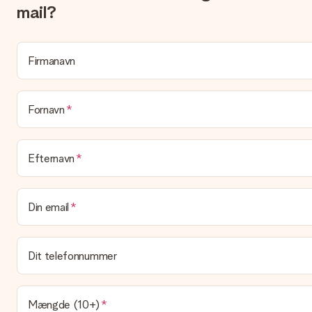
Hvad er leveringstiden, og hvornår modtager jeg min gave?
mail?
Leveringstiden findes på gavens produktside. Du kan stole på, a
Hvilke leveringsmuligheder kan jeg vælge?
I øjeblikket er det ikke (endnu) muligt at vælge en leveringsindst
Firmanavn
sendes på? Kontakt venligst vores kundeservice.
Betaling
Fornavn
Hvordan kan jeg betale min ordre?
Vi tilbyder følgende betalingsmetoder: Dankort, Paypal, kreditkort,
af din gave.
Efternavn
Gave modtaget
Hvad hvis gaven ikke er helt til min smag?
Din email
Vi beklager dybt, at din gave ikke er faldet i din smag. Kontakt 
Er fakturaen sendt sammen med ordren?
Ingen faktura sendes med din ordre. Du modtager altid fakturaen 
Dit telefonnummer
modtageren, hvilket gør det til en sand overraskelse!
Mængde (10+)