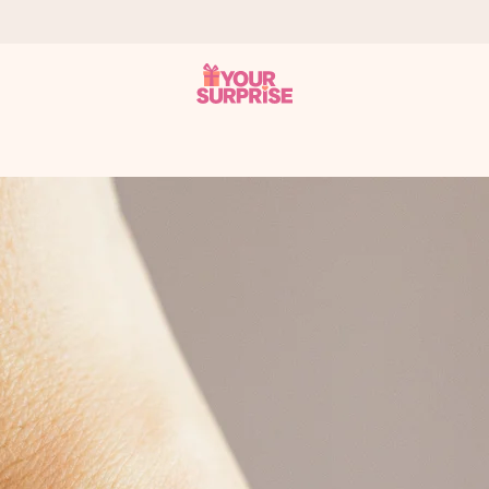
n give den på det helt rette tidspunkt, når den betyder allermest.
ws.
af dig eller en besked, der går lige i hendes hjerte. Intet besvær me