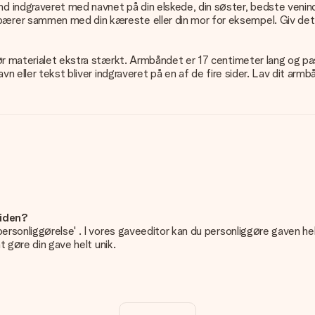
 indgraveret med navnet på din elskede, din søster, bedste venind
rer sammen med din kæreste eller din mor for eksempel. Giv dette a
ør materialet ekstra stærkt. Armbåndet er 17 centimeter lang og pas
n eller tekst bliver indgraveret på en af de fire sider. Lav dit armb
siden?
personliggørelse' . I vores gaveeditor kan du personliggøre gaven he
t gøre din gave helt unik.
n gave. Nice and Easy!