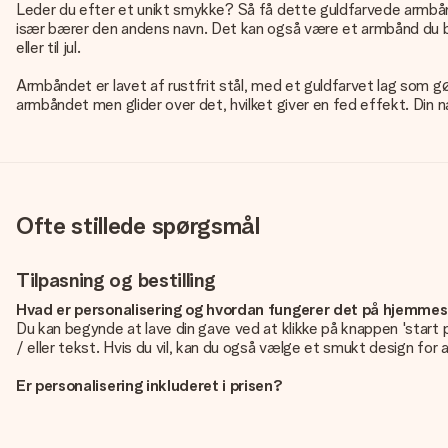
Leder du efter et unikt smykke? Så få dette guldfarvede armbånd
især bærer den andens navn. Det kan også være et armbånd du bæ
eller til jul.
Armbåndet er lavet af rustfrit stål, med et guldfarvet lag som g
armbåndet men glider over det, hvilket giver en fed effekt. Din nav
Ofte stillede spørgsmål
Tilpasning og bestilling
Hvad er personalisering og hvordan fungerer det på hjemme
Du kan begynde at lave din gave ved at klikke på knappen 'start 
/ eller tekst. Hvis du vil, kan du også vælge et smukt design for a
Er personalisering inkluderet i prisen?
Prisen der vises på hjemmesiden omfatter personliggørelse af di
Hvordan ved jeg, om mit billede har den rigtige kvalitet?