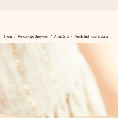
Bestil i dag, sendes inden for 1 hverdag
Hjem
Personlige Smykker
Armbånd
Armbånd med initialer
Vi laver din gave med omhu og sender den lynhurtigt – så du ka
4,7 (baseret på +15.000 anmeldelser)
Vores gaver inspirerer. Kunderne giver os 4,7 på Google Revie
Gratis kort med hilsen
Lav noget særligt i blot få trin – med hendes navn, et billede 