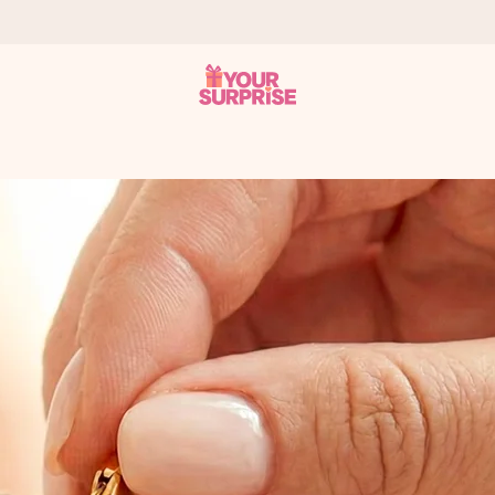
n give den på det helt rette tidspunkt, når den betyder allermest.
ws.
af dig eller en besked, der går lige i hendes hjerte. Intet besvær me