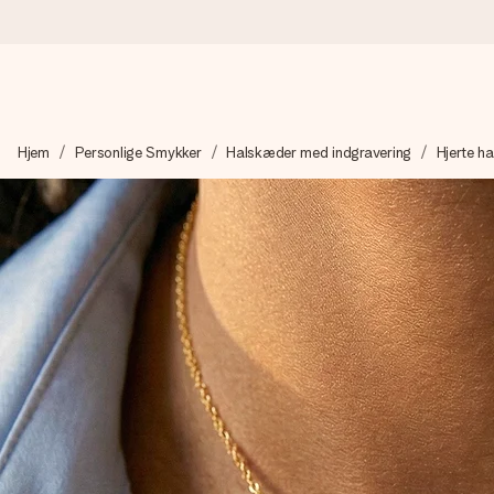
Bestil i dag, sendes inden for 1 hverdag
Hjem
Personlige Smykker
Halskæder med indgravering
Hjerte h
Vi laver din gave med omhu og sender den lynhurtigt – så du ka
4,7 (baseret på +15.000 anmeldelser)
Vores gaver inspirerer. Kunderne giver os 4,7 på Google Revie
Gratis kort med hilsen
Lav noget særligt i blot få trin – med hendes navn, et billede 