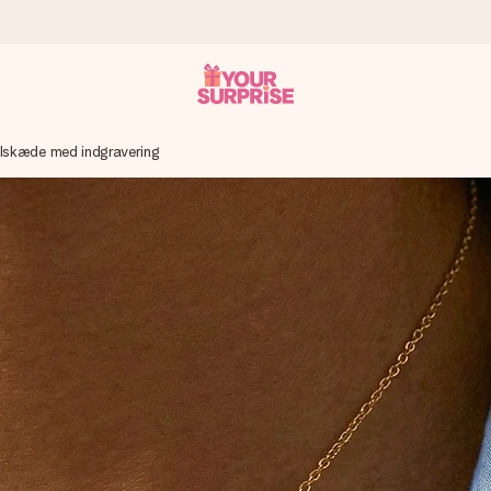
alskæde med indgravering
n give den på det helt rette tidspunkt, når den betyder allermest.
ws.
af dig eller en besked, der går lige i hendes hjerte. Intet besvær me