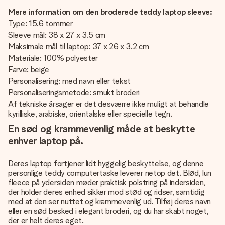
Mere information om den broderede teddy laptop sleeve:
Type: 15.6 tommer
Sleeve mål: 38 x 27 x 3.5 cm
Maksimale mål til laptop: 37 x 26 x 3.2 cm
Materiale: 100% polyester
Farve: beige
Personalisering: med navn eller tekst
Personaliseringsmetode: smukt broderi
Af tekniske årsager er det desværre ikke muligt at behandle
kyrilliske, arabiske, orientalske eller specielle tegn.
En sød og krammevenlig måde at beskytte
enhver laptop på.
Deres laptop fortjener lidt hyggelig beskyttelse, og denne
personlige teddy computertaske leverer netop det. Blød, lun
fleece på ydersiden møder praktisk polstring på indersiden,
der holder deres enhed sikker mod stød og ridser, samtidig
med at den ser nuttet og krammevenlig ud. Tilføj deres navn
eller en sød besked i elegant broderi, og du har skabt noget,
der er helt deres eget.