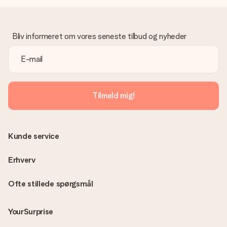
Hvad hvis gaven ikke er helt til min smag?
Vi beklager dybt, at din gave ikke er faldet i din smag. Kontakt
venligst vores kundeservice, de hjælper gerne med at finde en
Bliv informeret om vores seneste tilbud og nyheder
passende løsning.
Er fakturaen sendt sammen med ordren?
Ingen faktura sendes med din ordre. Du modtager altid
fakturaen i bekræftelsesemailen, og du kan altid finde den i din
MySurprise-konto. Det betyder at du kan få gaven leveret
Tilmeld mig!
direkte til modtageren, hvilket gør det til en sand
overraskelse!
Kunde service
Erhverv
Ofte stillede spørgsmål
YourSurprise