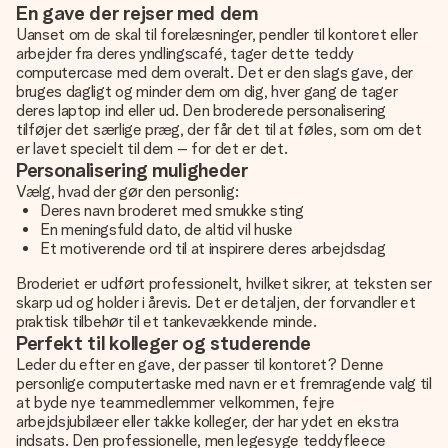
En gave der rejser med dem
Uanset om de skal til forelæsninger, pendler til kontoret eller
arbejder fra deres yndlingscafé, tager dette teddy
computercase med dem overalt. Det er den slags gave, der
bruges dagligt og minder dem om dig, hver gang de tager
deres laptop ind eller ud. Den broderede personalisering
tilføjer det særlige præg, der får det til at føles, som om det
er lavet specielt til dem – for det er det.
Personalisering muligheder
Vælg, hvad der gør den personlig:
Deres navn broderet med smukke sting
En meningsfuld dato, de altid vil huske
Et motiverende ord til at inspirere deres arbejdsdag
Broderiet er udført professionelt, hvilket sikrer, at teksten ser
skarp ud og holder i årevis. Det er detaljen, der forvandler et
praktisk tilbehør til et tankevækkende minde.
Perfekt til kolleger og studerende
Leder du efter en gave, der passer til kontoret? Denne
personlige computertaske med navn er et fremragende valg til
at byde nye teammedlemmer velkommen, fejre
arbejdsjubilæer eller takke kolleger, der har ydet en ekstra
indsats. Den professionelle, men legesyge teddyfleece