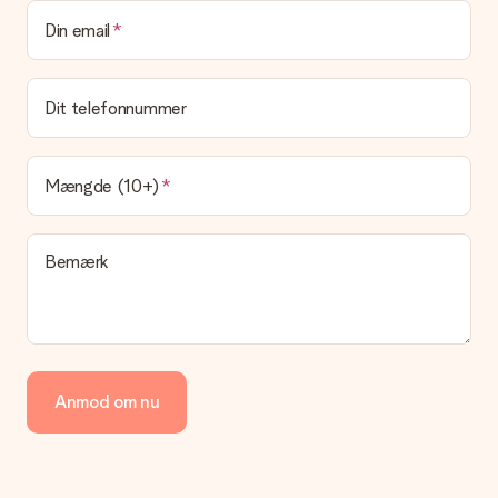
Kan jeg vælge en leveringsdato?
Din email
Det er ikke muligt at vælge en bestemt leveringsdato.
Hvad er leveringstiden, og hvornår modtager jeg min
gave?
Dit telefonnummer
Leveringstiden findes på gavens produktside. Du kan stole på,
at vores postfirma leverer din gave på denne dag.
Hvilke leveringsmuligheder kan jeg vælge?
Mængde (10+)
I øjeblikket er det ikke (endnu) muligt at vælge en
leveringsindstilling. Den gave, du vil bestille, sendes enten som
en pakke eller som postkasse levering. Vil du gerne vide
Bemærk
hvilken måde din ordre sendes på? Kontakt venligst vores
kundeservice.
Betaling
Hvordan kan jeg betale min ordre?
Vi tilbyder følgende betalingsmetoder: Dankort, Paypal,
Anmod om nu
kreditkort, faktura via Klarna eller bankoverførsel. I tilfælde af
manuel betaling overførsel, skal du tage højde for en ekstra 3
dage til levering af din gave.
Gave modtaget