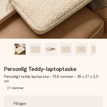
billede af dig eller en besked, der går lige i hendes hjerte.
Intet besvær men udelukkende en masse kærlighed i
øjeblikket.
Personlig Teddy-laptoptaske
Personligt teddy laptop etui - 15.6 tommer - 38 x 27 x 3,5
cm
27
stemmer
På lager