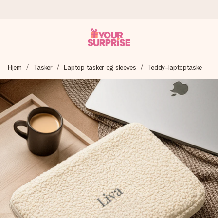
Bestil i dag, sendes inden for 1 hverdag
Hjem
Tasker
Laptop tasker og sleeves
Teddy-laptoptaske
Vi laver din gave med omhu og sender den lynhurtigt – så
du kan give den på det helt rette tidspunkt, når den
betyder allermest.
4,7 (baseret på +15.000 anmeldelser)
Vores gaver inspirerer. Kunderne giver os 4,7 på Google
Reviews.
Gratis kort med hilsen
Lav noget særligt i blot få trin – med hendes navn, et