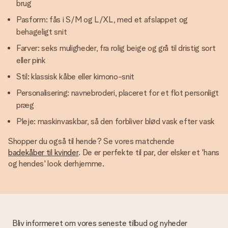
brug
Pasform: fås i S/M og L/XL, med et afslappet og
behageligt snit
Farver: seks muligheder, fra rolig beige og grå til dristig sort
eller pink
Stil: klassisk kåbe eller kimono-snit
Personalisering: navnebroderi, placeret for et flot personligt
præg
Pleje: maskinvaskbar, så den forbliver blød vask efter vask
Shopper du også til hende? Se vores matchende
badekåber til kvinder
. De er perfekte til par, der elsker et 'hans
og hendes' look derhjemme.
Bliv informeret om vores seneste tilbud og nyheder