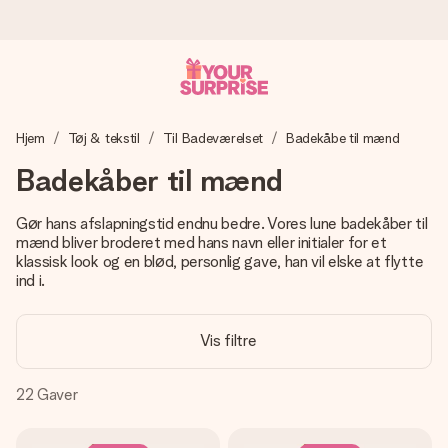
Bestil i dag, sendes inden for 1 hverdag
Hjem
Tøj & tekstil
Til Badeværelset
Badekåbe til mænd
Vi laver din gave med omhu og sender den lynhurtigt – så
du kan give den på det helt rette tidspunkt, når den
Badekåber til mænd
betyder allermest.
Gør hans afslapningstid endnu bedre. Vores lune badekåber til
mænd bliver broderet med hans navn eller initialer for et
klassisk look og en blød, personlig gave, han vil elske at flytte
4,7 (baseret på +15.000 anmeldelser)
ind i.
Vores gaver inspirerer. Kunderne giver os 4,7 på Google
Reviews.
Vis filtre
22
Gaver
Gratis kort med hilsen
Lav noget særligt i blot få trin – med hendes navn, et