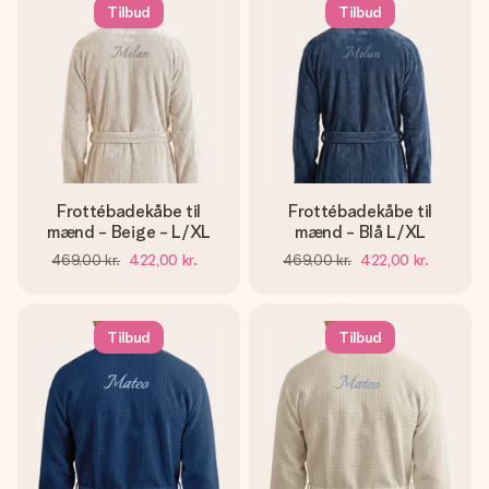
billede af dig eller en besked, der går lige i hendes hjerte.
Tilbud
Tilbud
Intet besvær men udelukkende en masse kærlighed i
øjeblikket.
Frottébadekåbe til
Frottébadekåbe til
mænd - Beige - L/XL
mænd - Blå L/XL
469,00 kr.
422,00 kr.
469,00 kr.
422,00 kr.
Tilbud
Tilbud