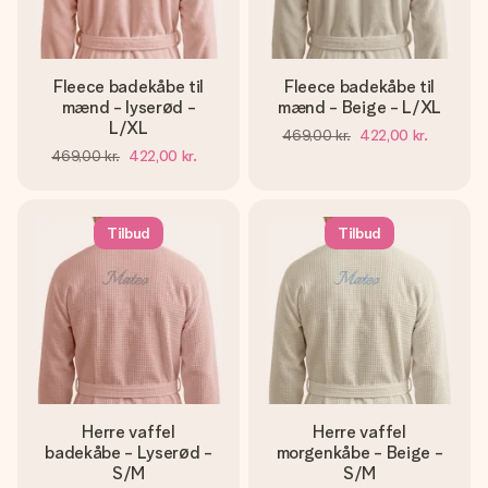
Fleece badekåbe til
Fleece badekåbe til
mænd - lyserød -
mænd - Beige - L/XL
L/XL
469,00 kr.
422,00 kr.
469,00 kr.
422,00 kr.
Tilbud
Tilbud
Herre vaffel
Herre vaffel
badekåbe - Lyserød -
morgenkåbe - Beige -
S/M
S/M