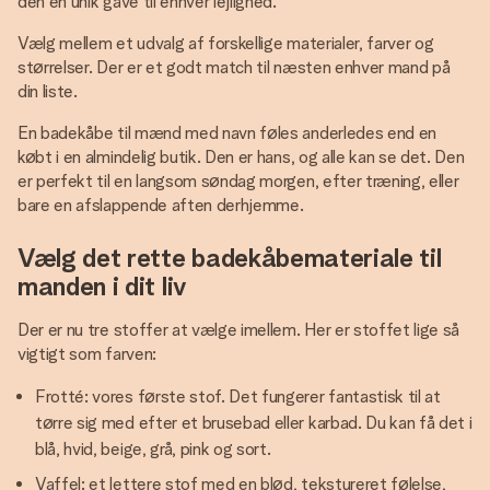
den en unik gave til enhver lejlighed.
Vælg mellem et udvalg af forskellige materialer, farver og
størrelser. Der er et godt match til næsten enhver mand på
din liste.
En badekåbe til mænd med navn føles anderledes end en
købt i en almindelig butik. Den er hans, og alle kan se det. Den
er perfekt til en langsom søndag morgen, efter træning, eller
bare en afslappende aften derhjemme.
Vælg det rette badekåbemateriale til
manden i dit liv
Der er nu tre stoffer at vælge imellem. Her er stoffet lige så
vigtigt som farven:
Frotté: vores første stof. Det fungerer fantastisk til at
tørre sig med efter et brusebad eller karbad. Du kan få det i
blå, hvid, beige, grå, pink og sort.
Vaffel: et lettere stof med en blød, tekstureret følelse,