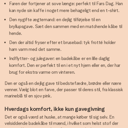
Faren der fortjener at sove længe: perfekt til Fars Dag. Han
kan nyde sin kaffe i noget mere behageligt end en t-shirt.
Den nygifte ægtemand: en dejlig tilføjelse til en
bryllupsgave. Sæt den sammen med en matchende kåbe til
hende.
Den der altid fryser efter et brusebad: tyk frotté holder
ham varm med det samme.
Indflytter- og julegaver: en badekåbe er en lille daglig
komfort. Den er perfekt til en i et nyt hjem eller en, der har
brug for ekstra varme om vinteren.
Den er også en dejlig gave til bedstefædre, brødre eller nære
venner. Vælg blot en farve, der passer til deres stil, fra klassisk
marineblå til en sjov pink.
Hverdags komfort, ikke kun gavegivning
Det er også værd at huske, at mange køber til sig selv. En
velsiddende badekåbe til mænd, i hvilket som helst stof der