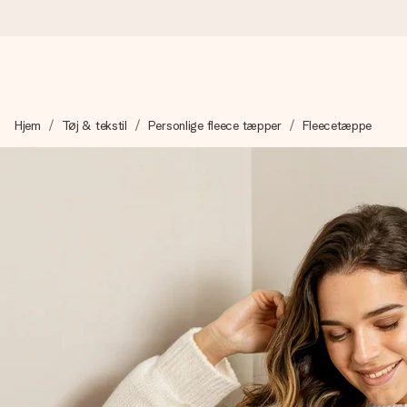
Bestil i dag, sendes inden for 1 hverdag
Hjem
Tøj & tekstil
Personlige fleece tæpper
Fleecetæppe
Vi laver din gave med omhu og sender den lynhurtigt – så du ka
4,7 (baseret på +15.000 anmeldelser)
Vores gaver inspirerer. Kunderne giver os 4,7 på Google Revie
Gratis kort med hilsen
Lav noget særligt i blot få trin – med hendes navn, et billede 