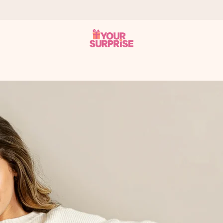
n give den på det helt rette tidspunkt, når den betyder allermest.
ws.
af dig eller en besked, der går lige i hendes hjerte. Intet besvær me