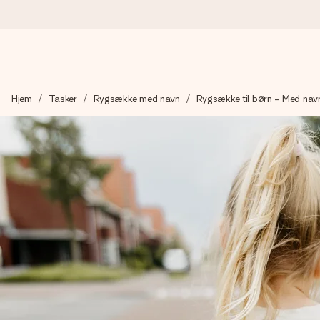
Bestil i dag, sendes inden for 1 hverdag
Hjem
Tasker
Rygsække med navn
Rygsække til børn - Med nav
Vi laver din gave med omhu og sender den lynhurtigt – så du ka
4,7 (baseret på +15.000 anmeldelser)
Vores gaver inspirerer. Kunderne giver os 4,7 på Google Revie
Gratis kort med hilsen
Lav noget særligt i blot få trin – med hendes navn, et billede 