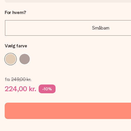
For hvem?
Småbarn
Vælg farve
fra
249,00 kr.
224,00 kr.
-10%