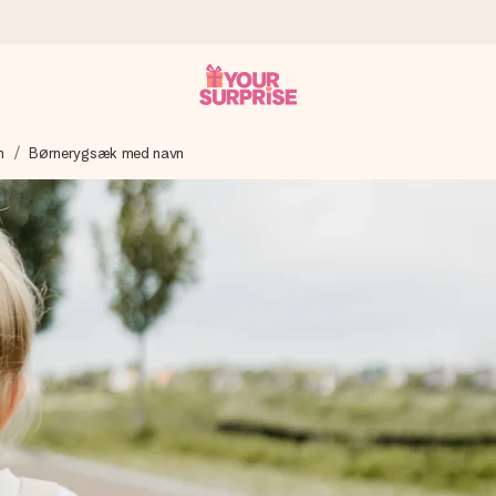
n
Børnerygsæk med navn
n give den på det helt rette tidspunkt, når den betyder allermest.
ws.
af dig eller en besked, der går lige i hendes hjerte. Intet besvær me