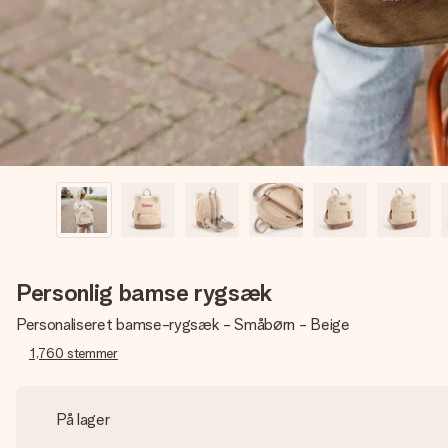
Personlig bamse rygsæk
Personaliseret bamse-rygsæk - Småbørn - Beige
1,760
stemmer
På lager