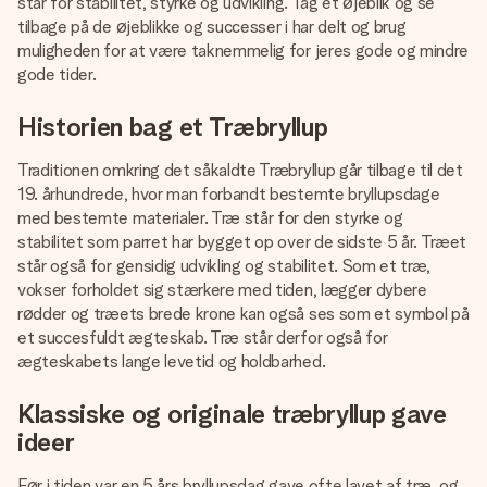
står for stabilitet, styrke og udvikling. Tag et øjeblik og se
tilbage på de øjeblikke og successer i har delt og brug
muligheden for at være taknemmelig for jeres gode og mindre
gode tider.
Historien bag et Træbryllup
Traditionen omkring det såkaldte Træbryllup går tilbage til det
19. århundrede, hvor man forbandt bestemte bryllupsdage
med bestemte materialer. Træ står for den styrke og
stabilitet som parret har bygget op over de sidste 5 år. Træet
står også for gensidig udvikling og stabilitet. Som et træ,
vokser forholdet sig stærkere med tiden, lægger dybere
rødder og træets brede krone kan også ses som et symbol på
et succesfuldt ægteskab. Træ står derfor også for
ægteskabets lange levetid og holdbarhed.
Klassiske og originale træbryllup gave
ideer
Før i tiden var en 5 års bryllupsdag gave ofte lavet af træ, og