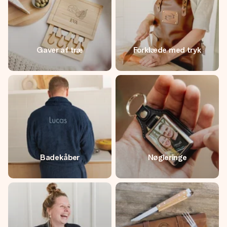
Gaver af træ
Forklæde med tryk
Badekåber
Nøgleringe