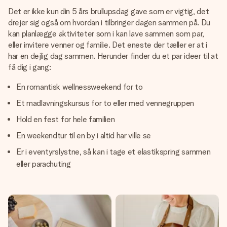
Det er ikke kun din 5 års brullupsdag gave som er vigtig, det
drejer sig også om hvordan i tilbringer dagen sammen på. Du
kan planlægge aktiviteter som i kan lave sammen som par,
eller invitere venner og familie. Det eneste der tæller er at i
har en dejlig dag sammen. Herunder finder du et par ideer til at
få dig i gang:
En romantisk wellnessweekend for to
Et madlavningskursus for to eller med vennegruppen
Hold en fest for hele familien
En weekendtur til en by i altid har ville se
Er i eventyrslystne, så kan i tage et elastikspring sammen
eller parachuting