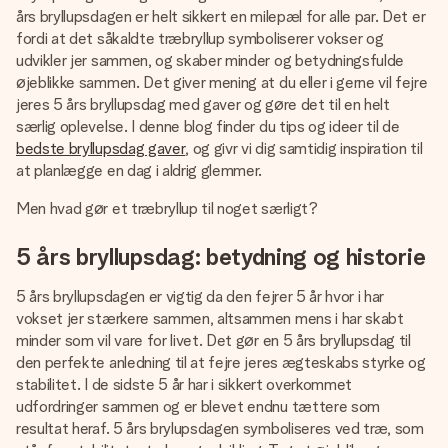
billede af dig eller en besked, der går lige i hendes hjerte.
års bryllupsdagen er helt sikkert en milepæl for alle par. Det er
Intet besvær men udelukkende en masse kærlighed i
fordi at det såkaldte træbryllup symboliserer vokser og
øjeblikket.
udvikler jer sammen, og skaber minder og betydningsfulde
øjeblikke sammen. Det giver mening at du eller i gerne vil fejre
jeres 5 års bryllupsdag med gaver og gøre det til en helt
særlig oplevelse. I denne blog finder du tips og ideer til de
bedste bryllupsdag gaver
, og givr vi dig samtidig inspiration til
at planlægge en dag i aldrig glemmer.
Men hvad gør et træbryllup til noget særligt?
5 års bryllupsdag: betydning og historie
5 års bryllupsdagen er vigtig da den fejrer 5 år hvor i har
vokset jer stærkere sammen, altsammen mens i har skabt
minder som vil vare for livet. Det gør en 5 års bryllupsdag til
den perfekte anledning til at fejre jeres ægteskabs styrke og
stabilitet. I de sidste 5 år har i sikkert overkommet
udfordringer sammen og er blevet endnu tættere som
resultat heraf. 5 års brylupsdagen symboliseres ved træ, som