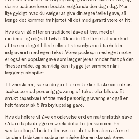
denne tradition lever i bedste velgående den dag i dag. Men
lige gyldigt hvad du vælger at give din ægtefælle i gave, så
længe det kommer fra hjertet vil det med garanti være et hit.
Hvis du vil gå efter en traditionel gave af træ, med et
moderne og originalt twist så kan du få efter et af vore kort
af træ med eget billede eller et stearinlys med træholder
indgraveret med egen tekst. Vores puslespil med eget motiv
er også en populær gave som lægger jeres minder fast på den
fineste måde, og samtidig kan i hygge jer sammen når i
lægger puslespillet.
TIl vinelskeren, så kan du gå efter en lækker flaske vin i luksus
trækasse med personlig gravering af tekst eller billede. Et
smukt tapasbræt af træ med personlig gravering er også en
helt fantastisk 5 års bryllupsdag gave.
Hvis du hellere vil give en oplevelse end en materialistisk gave
så kan du planlægge en weekedntur for jer sammen. En
weekendtur på landet eller hvis i er til et adrenalinrus så er et
tandem faldskærmsudspring måske ikke en klassisk gave,