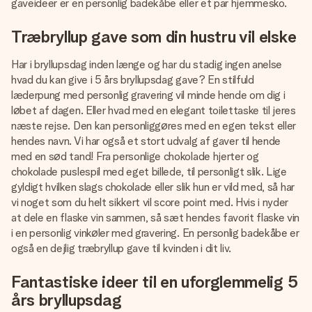
gaveideer er en personlig badekåbe eller et par hjemmesko.
Træbryllup gave som din hustru vil elske
Har i bryllupsdag inden længe og har du stadig ingen anelse
hvad du kan give i 5 års bryllupsdag gave? En stilfuld
læderpung med personlig gravering vil minde hende om dig i
løbet af dagen. Eller hvad med en elegant toilettaske til jeres
næste rejse. Den kan personliggøres med en egen tekst eller
hendes navn. Vi har også et stort udvalg af gaver til hende
med en sød tand! Fra personlige chokolade hjerter og
chokolade puslespil med eget billede, til personligt slik. Lige
gyldigt hvilken slags chokolade eller slik hun er vild med, så har
vi noget som du helt sikkert vil score point med. Hvis i nyder
at dele en flaske vin sammen, så sæt hendes favorit flaske vin
i en personlig vinkøler med gravering. En personlig badekåbe er
også en dejlig træbryllup gave til kvinden i dit liv.
Fantastiske ideer til en uforglemmelig 5
års bryllupsdag