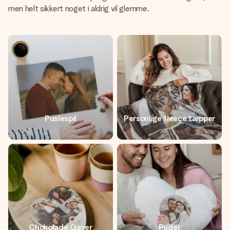
men helt sikkert noget i aldrig vil glemme.
Puslespil
Personlige fleece tæpper
Chokolade Gaver
Puder