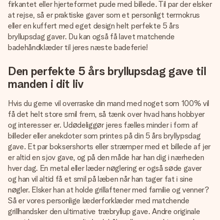
firkantet eller hjerteformet pude med billede. Til par der elsker
at rejse, så er praktiske gaver som et personligt termokrus
eller en kuffert med eget design helt perfekte 5 års
bryllupsdag gaver. Du kan også få lavet matchende
badehåndklæder til jeres næste badeferie!
Den perfekte 5 års bryllupsdag gave til
manden i dit liv
Hvis du gerne vil overraske din mand med noget som 100% vil
få det helt store smil frem, så tænk over hvad hans hobbyer
og interesser er. Udødeliggør jeres fælles minder i form af
billeder eller anekdoter som printes på din 5 års bryllypsdag
gave. Et par boksershorts eller stræmper med et billede af jer
er altid en sjov gave, og på den måde har han dig i nærheden
hver dag. En metal eller læder nøglering er også søde gaver
og han vil altid få et smil på læben når han tager fat i sine
nøgler. Elsker han at holde grillaftener med familie og venner?
Så er vores personlige læderforklæder med matchende
grillhandsker den ultimative træbryllup gave. Andre originale