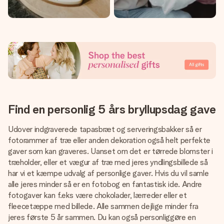
Find en personlig 5 års bryllupsdag gave
Udover indgraverede tapasbræt og serveringsbakker så er
fotorammer af træ eller anden dekoration også helt perfekte
gaver som kan graveres. Uanset om det er tørrede blomster i
træholder, eller et vægur af træ med jeres yndlingsbillede så
har vi et kæmpe udvalg af personlige gaver. Hvis du vil samle
alle jeres minder så er en fotobog en fantastisk ide. Andre
fotogaver kan f.eks være chokolader, lærreder eller et
fleecetæppe med billede. Alle sammen dejlige minder fra
jeres første 5 år sammen. Du kan også personliggøre en