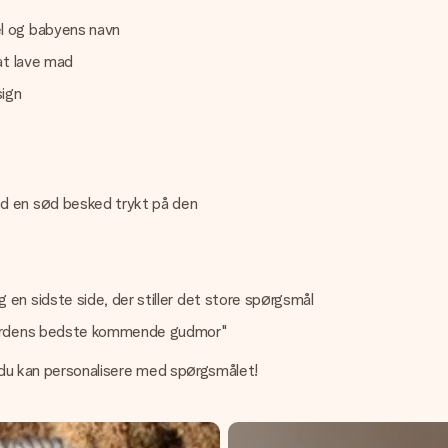
el og babyens navn
 at lave mad
sign
ed en sød besked trykt på den
en sidste side, der stiller det store spørgsmål
verdens bedste kommende gudmor"
, du kan personalisere med spørgsmålet!