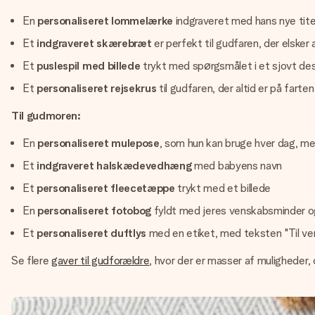
En
personaliseret lommelærke
indgraveret med hans nye tit
Et
indgraveret skærebræt
er perfekt til gudfaren, der elsker
Et
puslespil med billede
trykt med spørgsmålet i et sjovt de
Et
personaliseret rejsekrus
til gudfaren, der altid er på farten
Til gudmoren:
En
personaliseret mulepose
, som hun kan bruge hver dag, m
Et
indgraveret halskædevedhæng
med babyens navn
Et
personaliseret fleecetæppe
trykt med et billede
En
personaliseret fotobog
fyldt med jeres venskabsminder og 
Et
personaliseret duftlys
med en etiket, med teksten "Til 
Se flere
gaver til gudforældre
, hvor der er masser af muligheder