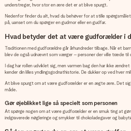
understreger, hvor stor en ære det er at blive spurgt.
Nedenfor finder du alt, hvad du behøver for at stille spørgsmåle
på, uanset om du spørger en gudmor eller en gudfar.
Hvad betyder det at være gudforælder i 
Traditionen med gudforældre går århundreder tilbage. Når et barn
blev de også udnævnt som værger – personer der ville træde til o
I dag har rollen udviklet sig, men varmen bag den har ikke ændre
kender din lilles yndlingsgodnathistorie. De dukker op ved hver mi
At blive spurgt om at være gudforælder er en ægte ære. Det sig
måde.
Gør øjeblikket lige så specielt som personen
At spørge nogen om at være gudforælder er en smuk ting at gøre. 
indgraverede nøgleringe og smykker til chokoladegaver og babytøj