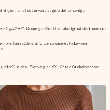
t vil glemme, så det er værd at gøre det personligt.
re min gudfar?"
, får spørgsmålet til at føles lige så stort, som det
 rolle, han sagde ja til. En personaliseret Parker-pen
en.
in gudfar?"-øjeblik. Eller vælg en XXL Côte d'Or chokoladebar