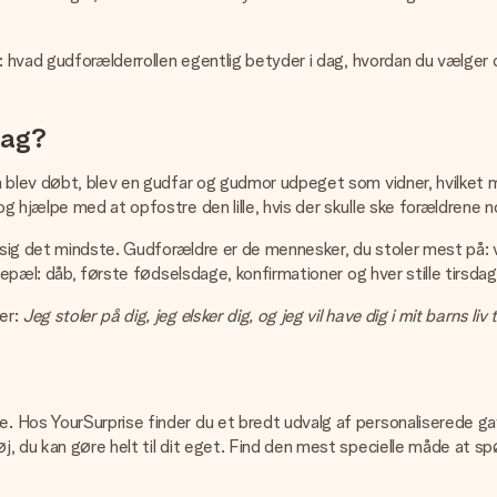
t: hvad gudforælderrollen egentlig betyder i dag, hvordan du vælge
dag?
 blev døbt, blev en gudfar og gudmor udpeget som vidner, hvilket mi
g hjælpe med at opfostre den lille, hvis der skulle ske forældrene n
t sig det mindste. Gudforældre er de mennesker, du stoler mest på: v
lepæl: dåb, første fødselsdage, konfirmationer og hver stille tirsdag
er:
Jeg stoler på dig, jeg elsker dig, og jeg vil have dig i mit barns liv t
Hos YourSurprise finder du et bredt udvalg af personaliserede gave
, du kan gøre helt til dit eget. Find den mest specielle måde at sp