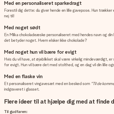
Med en personaliseret sparkedragt
Forestil dig dette: du giver hende en lille gavepose. Hun trække
nej til!
Med noget sødt
En Milka chokoladeæske personaliseret med hendes navn og din be
det betyder noget. Hvem elsker ikke chokolade?
Med noget hun vil bære for evigt
Hvis du vil have, at øjeblikket skal være virkelig mindeværdigt, e
for evigt. Hun vil bære det med stolthed, og en dag vil din lille og
Med en flaske vin
Et personaliseret vingavesæt med en besked som
"Til de komm
indgraveret i glasset.
Flere ideer til at hjælpe dig med at finde
Til gudfaren: