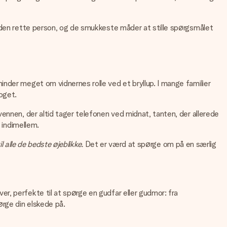
r den rette person, og de smukkeste måder at stille spørgsmålet
nder meget om vidnernes rolle ved et bryllup. I mange familier
oget.
ennen, der altid tager telefonen ved midnat, tanten, der allerede
 indimellem.
il alle de bedste øjeblikke.
Det er værd at spørge om på en særlig
r, perfekte til at spørge en gudfar eller gudmor: fra
ørge din elskede på.