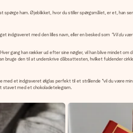
 spørge ham. Øjeblikket, hvor du stiller spørgsmålet, er et, han sen
get indgraveret med den lilles navn, eller en besked som
"Vil du væ
ver gang han rækker ud efter sine nøgler, vil han blive mindet om den
bruge den til at underskrive dåbsattesten, hvilket fuldender cirkl
e med et indgraveret ølglas perfekt til et strålende "vil du være m
et stavet med et chokoladetelegram.