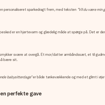
r en personaliseret sparkedragt frem, med teksten
"Vil du være min
sked er en hjertevarm og glædelig måde at spørge på. Det er den s
r smykker svære at overgå. Et mor/datter armbåndssæt, et til gudmoren
så bære sit.
ende babysitterdage"
er både tankevækkende og med et glimt i øjet.
 den perfekte gave