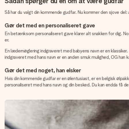
Sådan spørger du en om at være gudfar
Så har du valgt din kommende gudfar. Nu kommer den sjove del: at
Gør det med en personaliseret gave
En betænksom personaliseret gave klarer alt snakken for dig. No
er.
En lædernøglering indgraveret med babyens navn er en klassiker. H
indgraveret med hans navn er en anden smuk mulighed, OG han kan 
Gør det med noget, han elsker
Hvis din kommende gudfar er en ølentusiast, er en belgisk ølpakk
personaliseret med hans navn og din besked. Du kan endda få d