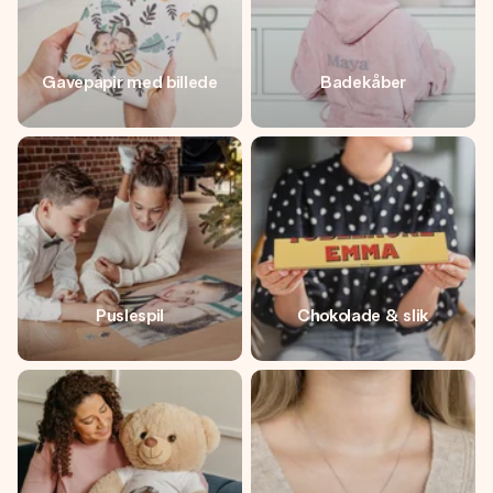
Gavepapir med billede
Badekåber
Puslespil
Chokolade & slik