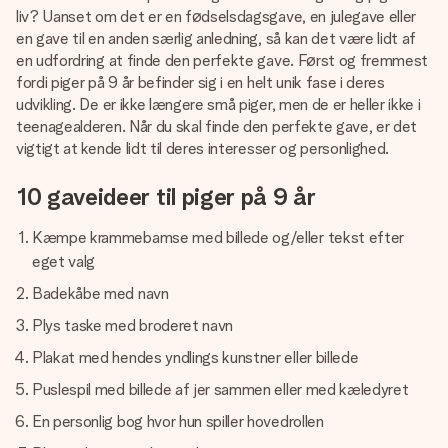
billede af dig eller en besked, der går lige i hendes hjerte.
liv? Uanset om det er en fødselsdagsgave, en julegave eller
Intet besvær men udelukkende en masse kærlighed i
en gave til en anden særlig anledning, så kan det være lidt af
øjeblikket.
en udfordring at finde den perfekte gave. Først og fremmest
fordi piger på 9 år befinder sig i en helt unik fase i deres
udvikling. De er ikke længere små piger, men de er heller ikke i
teenagealderen. Når du skal finde den perfekte gave, er det
vigtigt at kende lidt til deres interesser og personlighed.
10 gaveideer til piger på 9 år
Kæmpe krammebamse med billede og/eller tekst efter
eget valg
Badekåbe med navn
Plys taske med broderet navn
Plakat med hendes yndlings kunstner eller billede
Puslespil med billede af jer sammen eller med kæledyret
En personlig bog hvor hun spiller hovedrollen