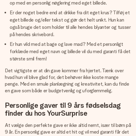
op med en personlig nøglering med eget billede.
Er der noget bedre end at drikke fra dit eget krus? Tilføj et
eget billede og/eller tekst og gør det helt unikt. Hun kan
også bruge det som holder til alle hendes blyanter og tusser
på hendes skrivebord.
Er hun vild med at bage og lave mad? Med et personligt
forklæde med eget navn og billede vil du med garanti få det
største smil frem!
Det vigtigste er at din gave kommer fra hjertet. Tænk over
hvad hun vil blive glad for, det behøver ikke koste mange
penge. Med en smule planlægning og kreativitet, kan du finde
en gave som både er budgetvenlig og uforglemmelig.
Personlige gaver til 9 års fødselsdag
finder du hos YourSurprise
At vælge den perfekte gave er ikke altid nemt, især til børn på
9 år. En personlig gave er altid et hit og vil med garanti får det