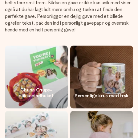
helt store smil frem. Sådan en gave er ikke kun unik med viser
også at du har lagt lidt mere omhu og tanke i at finde den
perfekte gave. Personliggør en dejlig gave med et billede
og/eller tekst, pak den ind i personligt gavepapir og overrask
hende med en helt personlig gave!
Chupa Chups-
slikkepindbuket
Personlige krus med tryk