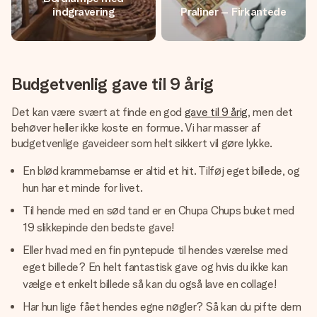
indgravering
Praliner – Firkantede
Budgetvenlig gave til 9 årig
Det kan være svært at finde en god
gave til 9 årig
, men det
behøver heller ikke koste en formue. Vi har masser af
budgetvenlige gaveideer som helt sikkert vil gøre lykke.
En blød krammebamse er altid et hit. Tilføj eget billede, og
hun har et minde for livet.
Til hende med en sød tand er en Chupa Chups buket med
19 slikkepinde den bedste gave!
Eller hvad med en fin pyntepude til hendes værelse med
eget billede? En helt fantastisk gave og hvis du ikke kan
vælge et enkelt billede så kan du også lave en collage!
Har hun lige fået hendes egne nøgler? Så kan du pifte dem