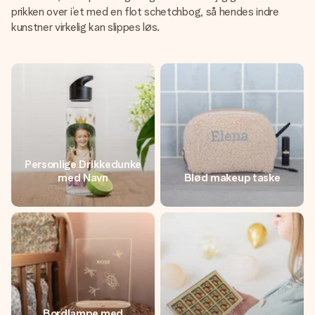
prikken over i’et med en flot schetchbog, så hendes indre
kunstner virkelig kan slippes løs.
Personlige Drikkedunke
med Navn
Blød makeup taske
Bordlampe med