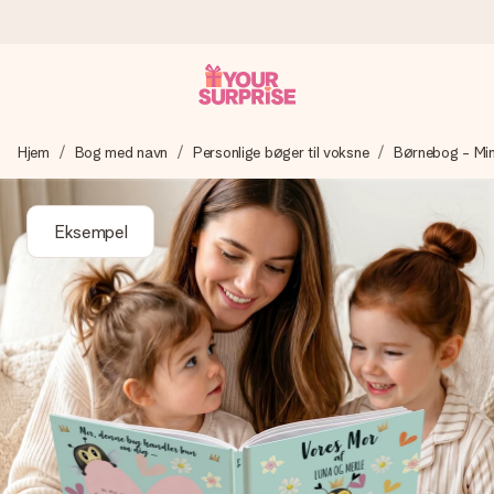
Bestil i dag, sendes inden for 1 hverdag
Hjem
Bog med navn
Personlige bøger til voksne
Børnebog - Mi
Vi laver din gave med omhu og sender den lynhurtigt – så
du kan give den på det helt rette tidspunkt, når den
betyder allermest.
Eksempel
4,7 (baseret på +15.000 anmeldelser)
Vores gaver inspirerer. Kunderne giver os 4,7 på Google
Reviews.
Gratis kort med hilsen
Lav noget særligt i blot få trin – med hendes navn, et