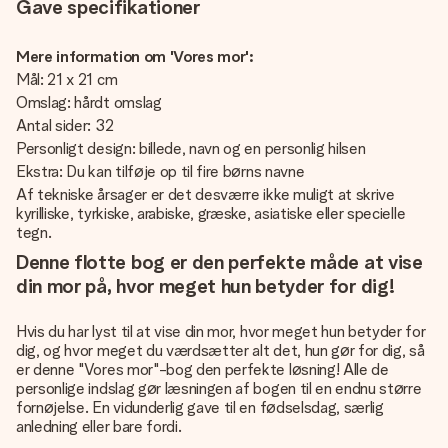
Gave specifikationer
Mere information om 'Vores mor':
Mål: 21 x 21 cm
Omslag: hårdt omslag
Antal sider: 32
Personligt design: billede, navn og en personlig hilsen
Ekstra: Du kan tilføje op til fire børns navne
Af tekniske årsager er det desværre ikke muligt at skrive
kyrilliske, tyrkiske, arabiske, græske, asiatiske eller specielle
tegn.
Denne flotte bog er den perfekte måde at vise
din mor på, hvor meget hun betyder for dig!
Hvis du har lyst til at vise din mor, hvor meget hun betyder for
dig, og hvor meget du værdsætter alt det, hun gør for dig, så
er denne "Vores mor"-bog den perfekte løsning! Alle de
personlige indslag gør læsningen af bogen til en endnu større
fornøjelse. En vidunderlig gave til en fødselsdag, særlig
anledning eller bare fordi.