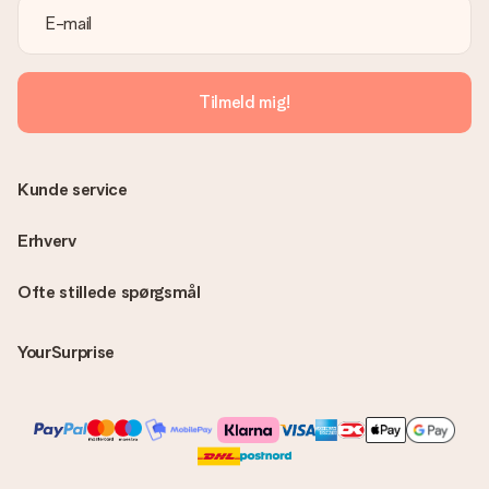
Er fakturaen sendt sammen med ordren?
Ingen faktura sendes med din ordre. Du modtager altid
fakturaen i bekræftelsesemailen, og du kan altid finde den i din
MySurprise-konto. Det betyder at du kan få gaven leveret
Tilmeld mig!
direkte til modtageren, hvilket gør det til en sand
overraskelse!
Kunde service
Erhverv
Ofte stillede spørgsmål
YourSurprise