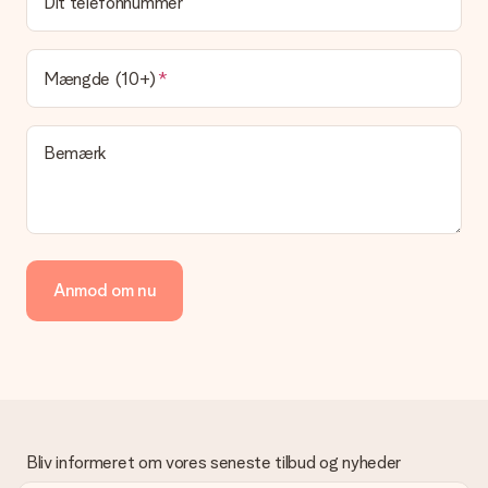
Dit telefonnummer
Leveringstiden findes på gavens produktside. Du kan stole på,
at vores postfirma leverer din gave på denne dag.
Hvilke leveringsmuligheder kan jeg vælge?
Mængde (10+)
I øjeblikket er det ikke (endnu) muligt at vælge en
leveringsindstilling. Den gave, du vil bestille, sendes enten som
en pakke eller som postkasse levering. Vil du gerne vide
Bemærk
hvilken måde din ordre sendes på? Kontakt venligst vores
kundeservice.
Betaling
Hvordan kan jeg betale min ordre?
Vi tilbyder følgende betalingsmetoder: Dankort, Paypal,
Anmod om nu
kreditkort, faktura via Klarna eller bankoverførsel. I tilfælde af
manuel betaling overførsel, skal du tage højde for en ekstra 3
dage til levering af din gave.
Gave modtaget
Hvad hvis gaven ikke er helt til min smag?
Vi beklager dybt, at din gave ikke er faldet i din smag. Kontakt
venligst vores kundeservice, de hjælper gerne med at finde en
Bliv informeret om vores seneste tilbud og nyheder
passende løsning.