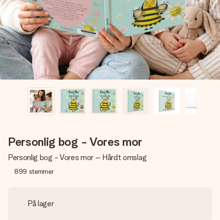
billede af dig eller en besked, der går lige i hendes hjerte.
Intet besvær men udelukkende en masse kærlighed i
øjeblikket.
Personlig bog - Vores mor
Personlig bog - Vores mor – Hårdt omslag
899
stemmer
På lager