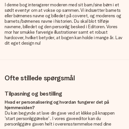
I denne bog interagerer moderen med sit barn/sine børn i et
sødt eventyr om at vokse op sammen. Vi indsætter barnets
eller børnenes navne og billedet på coveret, og moderens og
barnets/børnenes navne i historien. Du skal blot tilføje
navnene, billedet og den personlig besked i Editoren. Vores
mor har smukke farverige illustrationer samt et robust
hardcover, hvilket betyder, at bogen kan holde i mange år. Lav
dit eget design nu!
Ofte stillede spørgsmål
Tilpasning og bestilling
Hvad er personalisering og hvordan fungerer det på
hjemmesiden?
Du kan begynde at lave din gave ved at klikke på knappen
'start personliggørelse' . I vores gaveeditor kan du
personliggøre gaven helt i overensstemmelse med dine