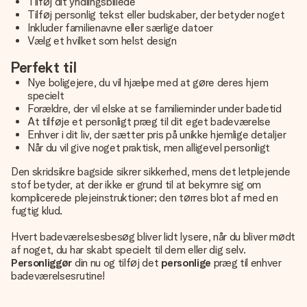
Tilføj dit yndlingsbillede
Tilføj personlig tekst eller budskaber, der betyder noget
Inkluder familienavne eller særlige datoer
Vælg et hvilket som helst design
Perfekt til
Nye boligejere, du vil hjælpe med at gøre deres hjem
specielt
Forældre, der vil elske at se familieminder under badetid
At tilføje et personligt præg til dit eget badeværelse
Enhver i dit liv, der sætter pris på unikke hjemlige detaljer
Når du vil give noget praktisk, men alligevel personligt
Den skridsikre bagside sikrer sikkerhed, mens det letplejende
stof betyder, at der ikke er grund til at bekymre sig om
komplicerede plejeinstruktioner; den tørres blot af med en
fugtig klud.
Hvert badeværelsesbesøg bliver lidt lysere, når du bliver mødt
af noget, du har skabt specielt til dem eller dig selv.
Personliggør
din nu og tilføj det
personlige
præg til enhver
badeværelsesrutine!