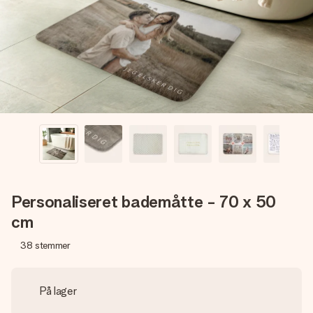
billede af dig eller en besked, der går lige i hendes hjerte.
Intet besvær men udelukkende en masse kærlighed i
øjeblikket.
Personaliseret bademåtte - 70 x 50
cm
38
stemmer
På lager