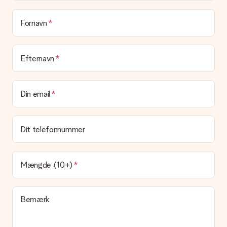
I øjeblikket har vi (endnu) ikke en gaveindpakningstjeneste til
at pakke din gave. Vi leverer vores gaver i en festlig
emballage. Det betyder, at din gave er klar til at blive givet,
Fornavn
eller at den kan sendes direkte til modtageren.
Leveringstid, leveringsmuligheder og
Efternavn
leveringsomkostninger
Kan jeg vælge en leveringsdato?
Din email
Det er ikke muligt at vælge en bestemt leveringsdato.
Hvad er leveringstiden, og hvornår modtager jeg min
gave?
Dit telefonnummer
Leveringstiden findes på gavens produktside. Du kan stole på,
at vores postfirma leverer din gave på denne dag.
Hvilke leveringsmuligheder kan jeg vælge?
Mængde (10+)
I øjeblikket er det ikke (endnu) muligt at vælge en
leveringsindstilling. Den gave, du vil bestille, sendes enten som
en pakke eller som postkasse levering. Vil du gerne vide
Bemærk
hvilken måde din ordre sendes på? Kontakt venligst vores
kundeservice.