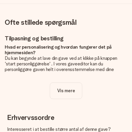
Ofte stillede spørgsmål
Tilpasning og bestilling
Hvad er personalisering og hvordan fungerer det på
hjemmesiden?
Du kan begynde at lave din gave ved at klikke på knappen
'start personliggørelse' . I vores gaveeditor kan du
personliggøre gaven helt i overensstemmelse med dine
ønsker: Tilføj dit eget billede og / eller tekst. Hvis du vil, kan
du også vælge et smukt design for at gøre din gave helt unik.
Vis mere
Er personalisering inkluderet i prisen?
Prisen der vises på hjemmesiden omfatter personliggørelse
af din gave. Nice and Easy!
Hvordan ved jeg, om mit billede har den rigtige kvalitet?
Erhvervssordre
Vi vil være sikre på, at du er helt tilfreds med din gave. Derfor
er det vigtigt at bruge fotos af høj kvalitet. Hvis du er i tvivl
Interesseret i at bestille større antal af denne gave?
om kvaliteten af dit billede, kan du kontakte vores