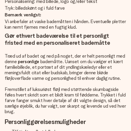
Personalisering: med billede, logo og/eller tekst
Tryk: billedskønt og i fuld farve
Bemærk venligst:
Vi anbefaler at vaske bademåtten i hånden. Eventuelle pletter
kan nemt fjernes med en fugtig klud.
Gør ethvert badeværelse til et personligt
fristed med en personaliseret bademåtte
Træd ud af badet og ned på noget, der er helt personligt med
denne
personlige
bademåtte. Uanset om du vælger et kært
familiebillede, et portræt af dit yndlingskæledyr eller et
meningsfuldt citat eller budskab, bringer denne bløde
fløjloverflade varme og personlighed til enhver daglig rutine.
Fremstillet af luksuriøst fløjl med støttende skumbagside
føles hvert skridt som et blidt kram til fødderne. Trykket i fuld
farve fanger smukt hver detalje af dit valgte design, så det
særlige øjeblik, du har valgt, ser skarpt og levende ud ved hver
brug.
Personliggørelsesmuligheder