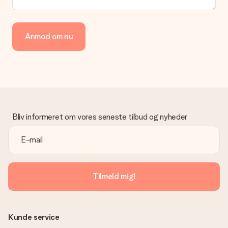
Betaling
Hvordan kan jeg betale min ordre?
Vi tilbyder følgende betalingsmetoder: Dankort, Paypal,
Anmod om nu
kreditkort, faktura via Klarna eller bankoverførsel. I tilfælde af
manuel betaling overførsel, skal du tage højde for en ekstra 3
dage til levering af din gave.
Gave modtaget
Hvad hvis gaven ikke er helt til min smag?
Vi beklager dybt, at din gave ikke er faldet i din smag. Kontakt
venligst vores kundeservice, de hjælper gerne med at finde en
Bliv informeret om vores seneste tilbud og nyheder
passende løsning.
Er fakturaen sendt sammen med ordren?
Ingen faktura sendes med din ordre. Du modtager altid
fakturaen i bekræftelsesemailen, og du kan altid finde den i din
MySurprise-konto. Det betyder at du kan få gaven leveret
Tilmeld mig!
direkte til modtageren, hvilket gør det til en sand
overraskelse!
Kunde service