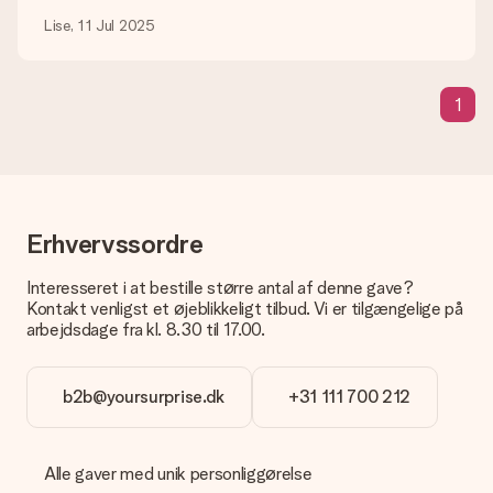
Hvad hvis den farve eller valgmulighed jeg vil have, ikke er
Lise, 11 Jul 2025
tilgængelig?
Er du på udkig efter en bestemt gave eller gave i en bestemt
farve, men er dette ikke angivet på hjemmesiden? Kontakt
1
venligst vores kundeservice; de er glade for at hjælpe dig!
Hvordan tilføjer jeg et kort til min gave? / Hvad er et kort?
Ved at klikke på 'Gratis lykønskningskort' i vores indkøbskurv,
kan du tilføje et sjovt kort til din gave. Du kan sætte en
personlig besked på dette kort, så modtageren vil vide præcis,
hvem du skal takke for denne dejlige overraskelse.
Erhvervssordre
Er min gave indpakket?
Interesseret i at bestille større antal af denne gave?
I øjeblikket har vi (endnu) ikke en gaveindpakningstjeneste til
Kontakt venligst et øjeblikkeligt tilbud. Vi er tilgængelige på
at pakke din gave. Vi leverer vores gaver i en festlig
arbejdsdage fra kl. 8.30 til 17.00.
emballage. Det betyder, at din gave er klar til at blive givet,
eller at den kan sendes direkte til modtageren.
b2b@yoursurprise.dk
+31 111 700 212
Leveringstid, leveringsmuligheder og
leveringsomkostninger
Alle gaver med unik personliggørelse
Kan jeg vælge en leveringsdato?