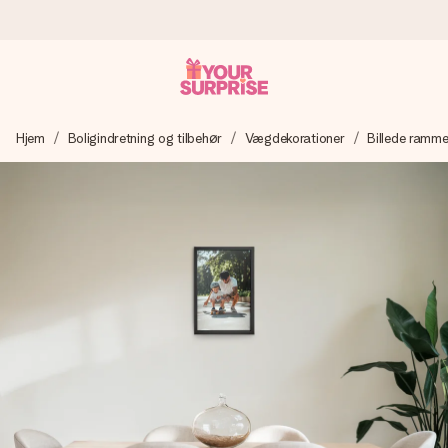
Bestil i dag, sendes inden for 1 hverdag
Hjem
Boligindretning og tilbehør
Vægdekorationer
Billede ramme
Vi laver din gave med omhu og sender den lynhurtigt – så
du kan give den på det helt rette tidspunkt, når den
betyder allermest.
4,7 (baseret på +15.000 anmeldelser)
Vores gaver inspirerer. Kunderne giver os 4,7 på Google
Reviews.
Gratis kort med hilsen
Lav noget særligt i blot få trin – med hendes navn, et