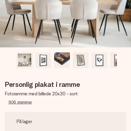
billede af dig eller en besked, der går lige i hendes hjerte.
Intet besvær men udelukkende en masse kærlighed i
øjeblikket.
Personlig plakat i ramme
Fotoramme med billede 20x30 - sort
906
stemmer
På lager