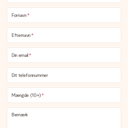
I øjeblikket har vi (endnu) ikke en gaveindpakningstjeneste til
at pakke din gave. Vi leverer vores gaver i en festlig
emballage. Det betyder, at din gave er klar til at blive givet,
Fornavn
eller at den kan sendes direkte til modtageren.
Leveringstid, leveringsmuligheder og
Efternavn
leveringsomkostninger
Kan jeg vælge en leveringsdato?
Din email
Det er ikke muligt at vælge en bestemt leveringsdato.
Hvad er leveringstiden, og hvornår modtager jeg min
gave?
Dit telefonnummer
Leveringstiden findes på gavens produktside. Du kan stole på,
at vores postfirma leverer din gave på denne dag.
Hvilke leveringsmuligheder kan jeg vælge?
Mængde (10+)
I øjeblikket er det ikke (endnu) muligt at vælge en
leveringsindstilling. Den gave, du vil bestille, sendes enten som
en pakke eller som postkasse levering. Vil du gerne vide
Bemærk
hvilken måde din ordre sendes på? Kontakt venligst vores
kundeservice.