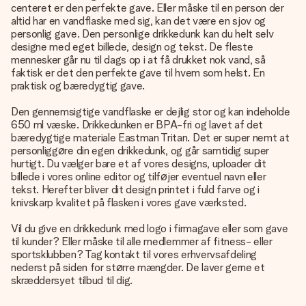
centeret er den perfekte gave. Eller måske til en person der
altid har en vandflaske med sig, kan det være en sjov og
personlig gave. Den personlige drikkedunk kan du helt selv
designe med eget billede, design og tekst. De fleste
mennesker går nu til dags op i at få drukket nok vand, så
faktisk er det den perfekte gave til hvem som helst. En
praktisk og bæredygtig gave.
Den gennemsigtige vandflaske er dejlig stor og kan indeholde
650 ml væske. Drikkedunken er BPA-fri og lavet af det
bæredygtige materiale Eastman Tritan. Det er super nemt at
personliggøre din egen drikkedunk, og går samtidig super
hurtigt. Du vælger bare et af vores designs, uploader dit
billede i vores online editor og tilføjer eventuel navn eller
tekst. Herefter bliver dit design printet i fuld farve og i
knivskarp kvalitet på flasken i vores gave værksted.
Vil du give en drikkedunk med logo i firmagave eller som gave
til kunder? Eller måske til alle medlemmer af fitness- eller
sportsklubben? Tag kontakt til vores erhvervsafdeling
nederst på siden for større mængder. De laver gerne et
skræddersyet tilbud til dig.