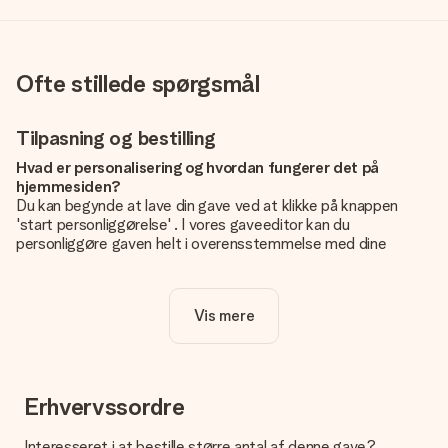
Ofte stillede spørgsmål
Tilpasning og bestilling
Hvad er personalisering og hvordan fungerer det på
hjemmesiden?
Du kan begynde at lave din gave ved at klikke på knappen
'start personliggørelse' . I vores gaveeditor kan du
personliggøre gaven helt i overensstemmelse med dine
ønsker: Tilføj dit eget billede og / eller tekst. Hvis du vil, kan
du også vælge et smukt design for at gøre din gave helt unik.
Vis mere
Er personalisering inkluderet i prisen?
Prisen der vises på hjemmesiden omfatter personliggørelse
af din gave. Nice and Easy!
Hvordan ved jeg, om mit billede har den rigtige kvalitet?
Erhvervssordre
Vi vil være sikre på, at du er helt tilfreds med din gave. Derfor
er det vigtigt at bruge fotos af høj kvalitet. Hvis du er i tvivl
Interesseret i at bestille større antal af denne gave?