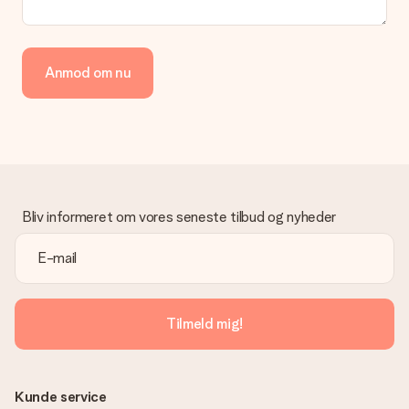
Betaling
Hvordan kan jeg betale min ordre?
Vi tilbyder følgende betalingsmetoder: Dankort, Paypal,
Anmod om nu
kreditkort, faktura via Klarna eller bankoverførsel. I tilfælde af
manuel betaling overførsel, skal du tage højde for en ekstra 3
dage til levering af din gave.
Gave modtaget
Hvad hvis gaven ikke er helt til min smag?
Vi beklager dybt, at din gave ikke er faldet i din smag. Kontakt
venligst vores kundeservice, de hjælper gerne med at finde en
Bliv informeret om vores seneste tilbud og nyheder
passende løsning.
Er fakturaen sendt sammen med ordren?
Ingen faktura sendes med din ordre. Du modtager altid
fakturaen i bekræftelsesemailen, og du kan altid finde den i din
MySurprise-konto. Det betyder at du kan få gaven leveret
Tilmeld mig!
direkte til modtageren, hvilket gør det til en sand
overraskelse!
Kunde service