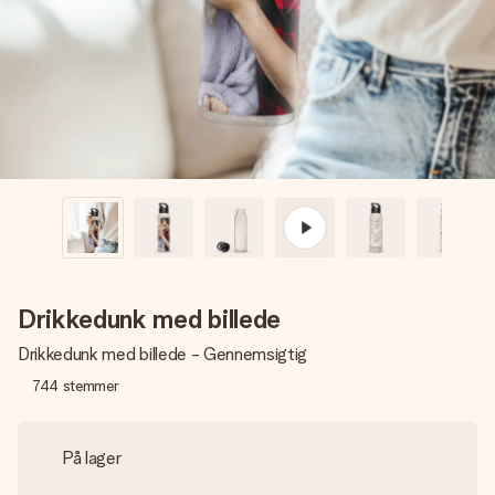
billede af dig eller en besked, der går lige i hendes hjerte.
Intet besvær men udelukkende en masse kærlighed i
øjeblikket.
Drikkedunk med billede
Drikkedunk med billede - Gennemsigtig
744
stemmer
På lager