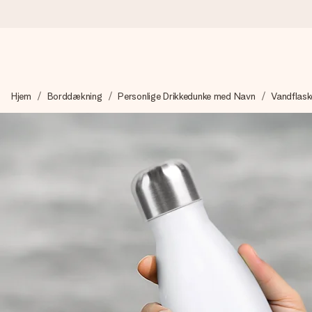
Bestil i dag, sendes inden for 1 hverdag
Hjem
Borddækning
Personlige Drikkedunke med Navn
Vandflaske
Vi laver din gave med omhu og sender den lynhurtigt – så du ka
4,7 (baseret på +15.000 anmeldelser)
Vores gaver inspirerer. Kunderne giver os 4,7 på Google Revie
Gratis kort med hilsen
Lav noget særligt i blot få trin – med hendes navn, et billede 