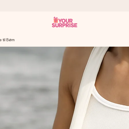
 til Børn
n give den på det helt rette tidspunkt, når den betyder allermest.
ws.
af dig eller en besked, der går lige i hendes hjerte. Intet besvær me