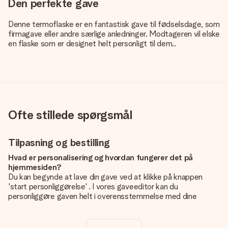
Den perfekte gave
Denne termoflaske er en fantastisk gave til fødselsdage, som
firmagave eller andre særlige anledninger. Modtageren vil elske
en flaske som er designet helt personligt til dem..
Ofte stillede spørgsmål
Tilpasning og bestilling
Hvad er personalisering og hvordan fungerer det på
hjemmesiden?
Du kan begynde at lave din gave ved at klikke på knappen
'start personliggørelse' . I vores gaveeditor kan du
personliggøre gaven helt i overensstemmelse med dine
ønsker: Tilføj dit eget billede og / eller tekst. Hvis du vil, kan
du også vælge et smukt design for at gøre din gave helt unik.