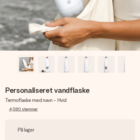
billede af dig eller en besked, der går lige i hendes hjerte.
Intet besvær men udelukkende en masse kærlighed i
øjeblikket.
Personaliseret vandflaske
Termoflaske med navn - Hvid
4,080
stemmer
På lager