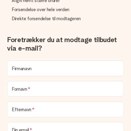
Afgiv nemt større ordrer
fakturaen i bekræftelsesemailen, og du kan altid finde den i din
Forsendelse over hele verden
MySurprise-konto. Det betyder at du kan få gaven leveret
direkte til modtageren, hvilket gør det til en sand
Direkte forsendelse til modtageren
overraskelse!
Foretrækker du at modtage tilbudet
via e-mail?
Firmanavn
Fornavn
Efternavn
Din email