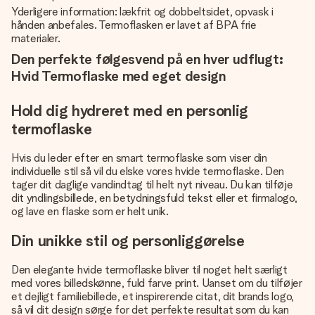
Yderligere information: lækfrit og dobbeltsidet, opvask i
hånden anbefales. Termoflasken er lavet af BPA frie
materialer.
Den perfekte følgesvend på en hver udflugt:
Hvid Termoflaske med eget design
Hold dig hydreret med en personlig
termoflaske
Hvis du leder efter en smart termoflaske som viser din
individuelle stil så vil du elske vores hvide termoflaske. Den
tager dit daglige vandindtag til helt nyt niveau. Du kan tilføje
dit yndlingsbillede, en betydningsfuld tekst eller et firmalogo,
og lave en flaske som er helt unik.
Din unikke stil og personliggørelse
Den elegante hvide termoflaske bliver til noget helt særligt
med vores billedskønne, fuld farve print. Uanset om du tilføjer
et dejligt familiebillede, et inspirerende citat, dit brands logo,
så vil dit design sørge for det perfekte resultat som du kan