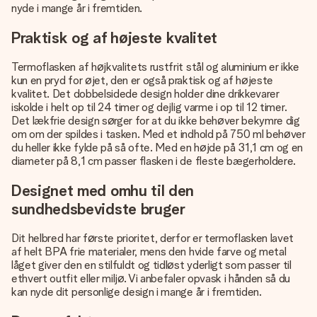
nyde i mange år i fremtiden.
Praktisk og af højeste kvalitet
Termoflasken af højkvalitets rustfrit stål og aluminium er ikke
kun en pryd for øjet, den er også praktisk og af højeste
kvalitet. Det dobbelsidede design holder dine drikkevarer
iskolde i helt op til 24 timer og dejlig varme i op til 12 timer.
Det lækfrie design sørger for at du ikke behøver bekymre dig
om om der spildes i tasken. Med et indhold på 750 ml behøver
du heller ikke fylde på så ofte. Med en højde på 31,1 cm og en
diameter på 8,1 cm passer flasken i de fleste bægerholdere.
Designet med omhu til den
sundhedsbevidste bruger
Dit helbred har første prioritet, derfor er termoflasken lavet
af helt BPA frie materialer, mens den hvide farve og metal
låget giver den en stilfuldt og tidløst yderligt som passer til
ethvert outfit eller miljø. Vi anbefaler opvask i hånden så du
kan nyde dit personlige design i mange år i fremtiden.