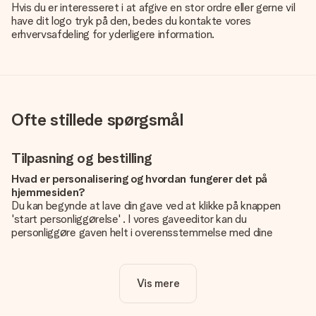
Hvis du er interesseret i at afgive en stor ordre eller gerne vil
have dit logo tryk på den, bedes du kontakte vores
erhvervsafdeling for yderligere information.
Ofte stillede spørgsmål
Tilpasning og bestilling
Hvad er personalisering og hvordan fungerer det på
hjemmesiden?
Du kan begynde at lave din gave ved at klikke på knappen
'start personliggørelse' . I vores gaveeditor kan du
personliggøre gaven helt i overensstemmelse med dine
ønsker: Tilføj dit eget billede og / eller tekst. Hvis du vil, kan
du også vælge et smukt design for at gøre din gave helt unik.
Vis mere
Er personalisering inkluderet i prisen?
Prisen der vises på hjemmesiden omfatter personliggørelse
af din gave. Nice and Easy!