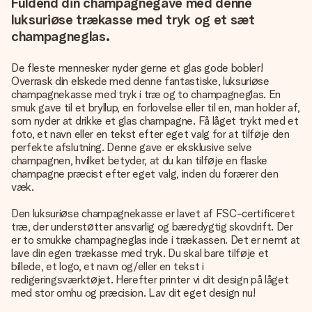
Fuldend din champagnegave med denne
luksuriøse trækasse med tryk og et sæt
champagneglas.
De fleste mennesker nyder gerne et glas gode bobler!
Overrask din elskede med denne fantastiske, luksuriøse
champagnekasse med tryk i træ og to champagneglas. En
smuk gave til et bryllup, en forlovelse eller til en, man holder af,
som nyder at drikke et glas champagne. Få låget trykt med et
foto, et navn eller en tekst efter eget valg for at tilføje den
perfekte afslutning. Denne gave er eksklusive selve
champagnen, hvilket betyder, at du kan tilføje en flaske
champagne præcist efter eget valg, inden du forærer den
væk.
Den luksuriøse champagnekasse er lavet af FSC-certificeret
træ, der understøtter ansvarlig og bæredygtig skovdrift. Der
er to smukke champagneglas inde i trækassen. Det er nemt at
lave din egen trækasse med tryk. Du skal bare tilføje et
billede, et logo, et navn og/eller en tekst i
redigeringsværktøjet. Herefter printer vi dit design på låget
med stor omhu og præcision. Lav dit eget design nu!