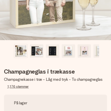
billede af dig eller en besked, der går lige i hendes hjerte.
Intet besvær men udelukkende en masse kærlighed i
øjeblikket.
Champagneglas i trækasse
Champagnekasse i træ - Låg med tryk - To champagneglas
1,176
stemmer
På lager