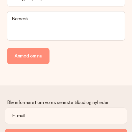
direkte til modtageren, hvilket gør det til en sand
overraskelse!
Bemærk
Anmod om nu
Bliv informeret om vores seneste tilbud og nyheder