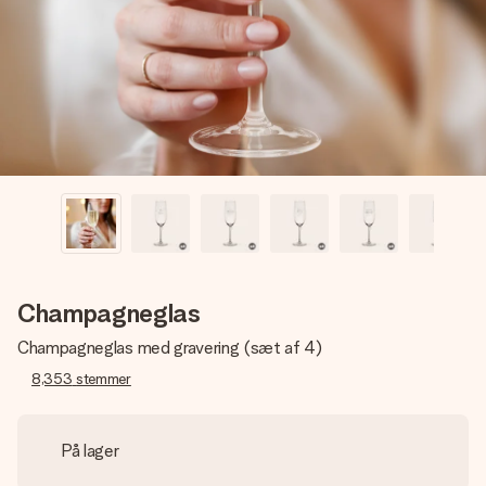
billede af dig eller en besked, der går lige i hendes hjerte.
Intet besvær men udelukkende en masse kærlighed i
øjeblikket.
Champagneglas
Champagneglas med gravering (sæt af 4)
8,353
stemmer
På lager