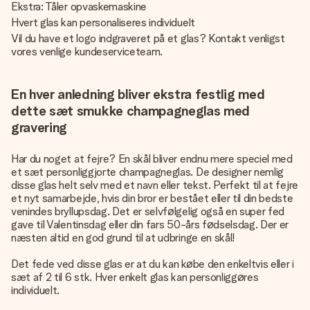
Ekstra: Tåler opvaskemaskine
Hvert glas kan personaliseres individuelt
Vil du have et logo indgraveret på et glas? Kontakt venligst
vores venlige kundeserviceteam.
En hver anledning bliver ekstra festlig med
dette sæt smukke champagneglas med
gravering
Har du noget at fejre? En skål bliver endnu mere speciel med
et sæt personliggjorte champagneglas. De designer nemlig
disse glas helt selv med et navn eller tekst. Perfekt til at fejre
et nyt samarbejde, hvis din bror er bestået eller til din bedste
venindes bryllupsdag. Det er selvfølgelig også en super fed
gave til Valentinsdag eller din fars 50-års fødselsdag. Der er
næsten altid en god grund til at udbringe en skål!
Det fede ved disse glas er at du kan købe den enkeltvis eller i
sæt af 2 til 6 stk. Hver enkelt glas kan personliggøres
individuelt.