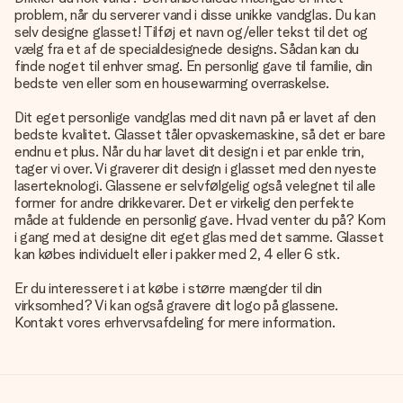
problem, når du serverer vand i disse unikke vandglas. Du kan
selv designe glasset! Tilføj et navn og/eller tekst til det og
vælg fra et af de specialdesignede designs. Sådan kan du
finde noget til enhver smag. En personlig gave til familie, din
bedste ven eller som en housewarming overraskelse.
Dit eget personlige vandglas med dit navn på er lavet af den
bedste kvalitet. Glasset tåler opvaskemaskine, så det er bare
endnu et plus. Når du har lavet dit design i et par enkle trin,
tager vi over. Vi graverer dit design i glasset med den nyeste
laserteknologi. Glassene er selvfølgelig også velegnet til alle
former for andre drikkevarer. Det er virkelig den perfekte
måde at fuldende en personlig gave. Hvad venter du på? Kom
i gang med at designe dit eget glas med det samme. Glasset
kan købes individuelt eller i pakker med 2, 4 eller 6 stk.
Er du interesseret i at købe i større mængder til din
virksomhed? Vi kan også gravere dit logo på glassene.
Kontakt vores erhvervsafdeling for mere information.