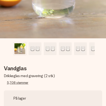
billede af dig eller en besked, der går lige i hendes hjerte.
Intet besvær men udelukkende en masse kærlighed i
øjeblikket.
Vandglas
Drikkeglas med gravering (2 stk)
5,708
stemmer
På lager