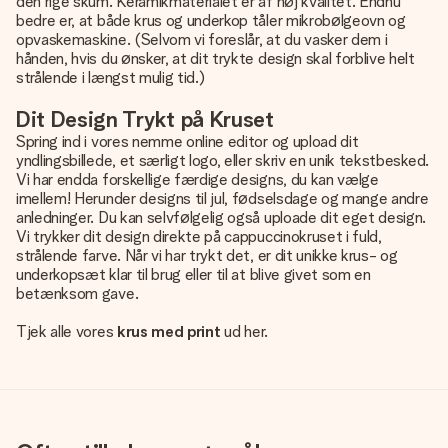
den rige skum. Keramikmaterialet er af høj kvalitet. Endnu
bedre er, at både krus og underkop tåler mikrobølgeovn og
opvaskemaskine. (Selvom vi foreslår, at du vasker dem i
hånden, hvis du ønsker, at dit trykte design skal forblive helt
strålende i længst mulig tid.)
Dit Design Trykt på Kruset
Spring ind i vores nemme online editor og upload dit
yndlingsbillede, et særligt logo, eller skriv en unik tekstbesked.
Vi har endda forskellige færdige designs, du kan vælge
imellem! Herunder designs til jul, fødselsdage og mange andre
anledninger. Du kan selvfølgelig også uploade dit eget design.
Vi trykker dit design direkte på cappuccinokruset i fuld,
strålende farve. Når vi har trykt det, er dit unikke krus- og
underkopsæt klar til brug eller til at blive givet som en
betænksom gave.
Tjek alle vores
krus med print
ud her.