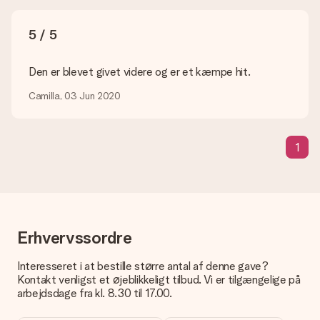
Hvilke formater kan jeg uploade?
Du kan bruge JPG- og PNG-filer til vores editor. Er dette for
5 / 5
teknisk eller har du et billede af et andet format, du gerne vil
bruge? Kontakt venligst vores kundeservice. De er glade for
at hjælpe dig, så du kan lave den gave du vil have!
Den er blevet givet videre og er et kæmpe hit.
Hvad hvis den farve eller valgmulighed jeg vil have, ikke er
Camilla, 03 Jun 2020
tilgængelig?
Er du på udkig efter en bestemt gave eller gave i en bestemt
farve, men er dette ikke angivet på hjemmesiden? Kontakt
1
venligst vores kundeservice; de er glade for at hjælpe dig!
Hvordan tilføjer jeg et kort til min gave? / Hvad er et kort?
Ved at klikke på 'Gratis lykønskningskort' i vores indkøbskurv,
kan du tilføje et sjovt kort til din gave. Du kan sætte en
personlig besked på dette kort, så modtageren vil vide præcis,
hvem du skal takke for denne dejlige overraskelse.
Erhvervssordre
Er min gave indpakket?
Interesseret i at bestille større antal af denne gave?
I øjeblikket har vi (endnu) ikke en gaveindpakningstjeneste til
Kontakt venligst et øjeblikkeligt tilbud. Vi er tilgængelige på
at pakke din gave. Vi leverer vores gaver i en festlig
arbejdsdage fra kl. 8.30 til 17.00.
emballage. Det betyder, at din gave er klar til at blive givet,
eller at den kan sendes direkte til modtageren.