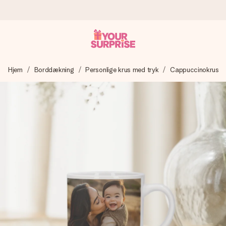
Bestil i dag, sendes inden for 1 hverdag
Hjem
Borddækning
Personlige krus med tryk
Cappuccinokrus
Vi laver din gave med omhu og sender den lynhurtigt – så
du kan give den på det helt rette tidspunkt, når den
betyder allermest.
4,7 (baseret på +15.000 anmeldelser)
Vores gaver inspirerer. Kunderne giver os 4,7 på Google
Reviews.
Gratis kort med hilsen
Lav noget særligt i blot få trin – med hendes navn, et