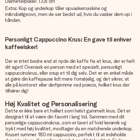
Diameterplade: 13,8 cm
Extra: Kop og underkop tåler opvaskemaskine og
mikrobølgeovn, men de ser bedst ud, hvis du vasker dem op i
hånden.
Personligt Cappuccino Krus: En gave til enhver
kaffeelsker!
Der er intet bedre end at nyde din kaffe fra et krus, der er helt
dit eget! Overrask en person med et specielt, personligt
cappuccinokrus, eller snup et til dig selv. Det er en enkel måde
at gøre din kaffepause lidt mere fornøjelig, og det sikrer, at
alle på kontoret eller derhjemme ved præcis, hvilket krus der
tilhører dig!
Høj Kvalitet og Personalisering
Dette er ikke bare et hvilket som helst gammelt krus. Det er
designet til at være din favorit i lang tid. Sammen med dit
personlige cappuccinokrus, som er lavet af hvid keramik og
trykt med høj kvalitet, modtager du en matchende underkop.
Kruset rummer 180 ml cappuccino, perfekt til at indeholde