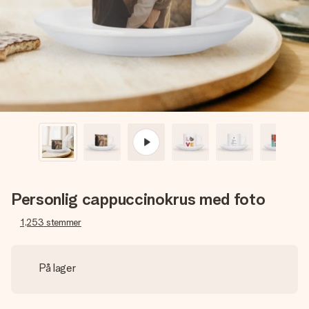
billede af dig eller en besked, der går lige i hendes hjerte.
Intet besvær men udelukkende en masse kærlighed i
øjeblikket.
Personlig cappuccinokrus med foto
1,253
stemmer
På lager