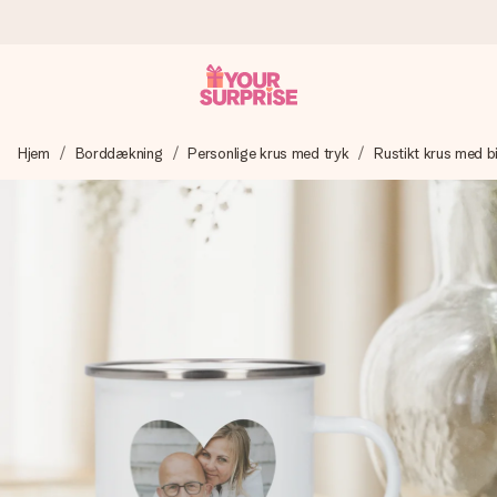
Bestil i dag, sendes inden for 1 hverdag
Hjem
Borddækning
Personlige krus med tryk
Rustikt krus med bi
Vi laver din gave med omhu og sender den lynhurtigt – så
du kan give den på det helt rette tidspunkt, når den
betyder allermest.
4,7 (baseret på +15.000 anmeldelser)
Vores gaver inspirerer. Kunderne giver os 4,7 på Google
Reviews.
Gratis kort med hilsen
Lav noget særligt i blot få trin – med hendes navn, et