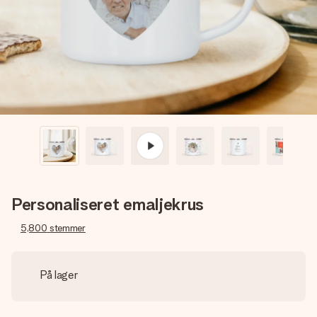
billede af dig eller en besked, der går lige i hendes hjerte.
Intet besvær men udelukkende en masse kærlighed i
øjeblikket.
Personaliseret emaljekrus
5,800
stemmer
På lager