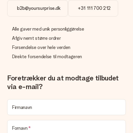
venligst vores kundeservice, de hjælper gerne med at finde en
b2b@yoursurprise.dk
+31 111 700 212
passende løsning.
Er fakturaen sendt sammen med ordren?
Ingen faktura sendes med din ordre. Du modtager altid
Alle gaver med unik personliggørelse
fakturaen i bekræftelsesemailen, og du kan altid finde den i din
Afgiv nemt større ordrer
MySurprise-konto. Det betyder at du kan få gaven leveret
direkte til modtageren, hvilket gør det til en sand
Forsendelse over hele verden
overraskelse!
Direkte forsendelse til modtageren
Foretrækker du at modtage tilbudet
via e-mail?
Firmanavn
Fornavn