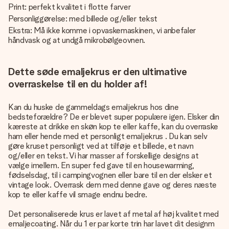
Print: perfekt kvalitet i flotte farver
Personliggørelse: med billede og/eller tekst
Ekstra: Må ikke komme i opvaskemaskinen, vi anbefaler
håndvask og at undgå mikrobølgeovnen.
Dette søde emaljekrus er den ultimative
overraskelse til en du holder af!
Kan du huske de gammeldags emaljekrus hos dine
bedsteforældre? De er blevet super populære igen. Elsker din
kæreste at drikke en skøn kop te eller kaffe, kan du overraske
ham eller hende med
et personligt emaljekrus
. Du kan selv
gøre kruset personligt ved at tilføje et billede, et navn
og/eller en tekst. Vi har masser af forskellige designs at
vælge imellem. En super fed gave til en housewarming,
fødselsdag, til i campingvognen eller bare til en der elsker et
vintage look. Overrask dem med denne gave og deres næste
kop te eller kaffe vil smage endnu bedre.
Det personaliserede krus er lavet af metal af høj kvalitet med
emaljecoating. Når du 1 er par korte trin har lavet dit designm