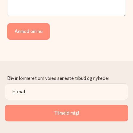
kundeservice.
Betaling
Hvordan kan jeg betale min ordre?
Vi tilbyder følgende betalingsmetoder: Dankort, Paypal,
Anmod om nu
kreditkort, faktura via Klarna eller bankoverførsel. I tilfælde af
manuel betaling overførsel, skal du tage højde for en ekstra 3
dage til levering af din gave.
Gave modtaget
Hvad hvis gaven ikke er helt til min smag?
Vi beklager dybt, at din gave ikke er faldet i din smag. Kontakt
venligst vores kundeservice, de hjælper gerne med at finde en
Bliv informeret om vores seneste tilbud og nyheder
passende løsning.
Er fakturaen sendt sammen med ordren?
Ingen faktura sendes med din ordre. Du modtager altid
fakturaen i bekræftelsesemailen, og du kan altid finde den i din
MySurprise-konto. Det betyder at du kan få gaven leveret
Tilmeld mig!
direkte til modtageren, hvilket gør det til en sand
overraskelse!