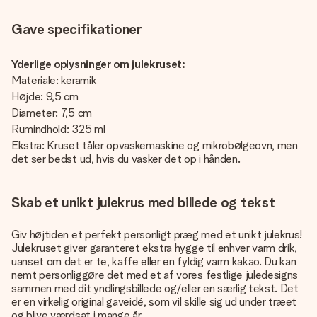
Gave specifikationer
Yderlige oplysninger om julekruset:
Materiale: keramik
Højde: 9,5 cm
Diameter: 7,5 cm
Rumindhold: 325 ml
Ekstra: Kruset tåler opvaskemaskine og mikrobølgeovn, men
det ser bedst ud, hvis du vasker det op i hånden.
Skab et unikt julekrus med billede og tekst
Giv højtiden et perfekt personligt præg med et unikt julekrus!
Julekruset giver garanteret ekstra hygge til enhver varm drik,
uanset om det er te, kaffe eller en fyldig varm kakao. Du kan
nemt personliggøre det med et af vores festlige juledesigns
sammen med dit yndlingsbillede og/eller en særlig tekst. Det
er en virkelig original gaveidé, som vil skille sig ud under træet
og blive værdsat i mange år.