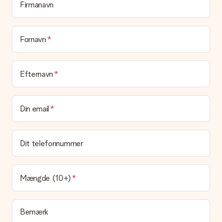
Firmanavn
Er min gave indpakket?
I øjeblikket har vi (endnu) ikke en gaveindpakningstjeneste til
at pakke din gave. Vi leverer vores gaver i en festlig
emballage. Det betyder, at din gave er klar til at blive givet,
Fornavn
eller at den kan sendes direkte til modtageren.
Leveringstid, leveringsmuligheder og
Efternavn
leveringsomkostninger
Kan jeg vælge en leveringsdato?
Din email
Det er ikke muligt at vælge en bestemt leveringsdato.
Hvad er leveringstiden, og hvornår modtager jeg min
gave?
Dit telefonnummer
Leveringstiden findes på gavens produktside. Du kan stole på,
at vores postfirma leverer din gave på denne dag.
Hvilke leveringsmuligheder kan jeg vælge?
Mængde (10+)
I øjeblikket er det ikke (endnu) muligt at vælge en
leveringsindstilling. Den gave, du vil bestille, sendes enten som
en pakke eller som postkasse levering. Vil du gerne vide
Bemærk
hvilken måde din ordre sendes på? Kontakt venligst vores