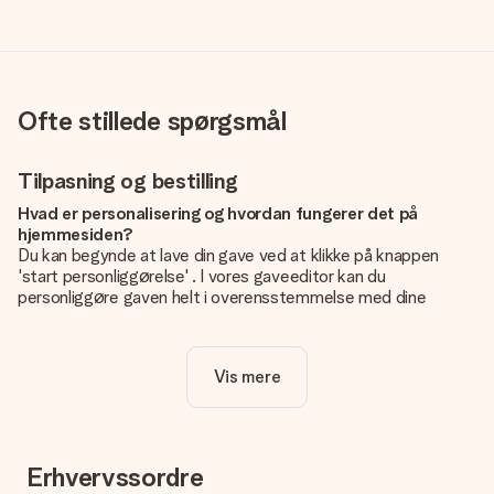
Ofte stillede spørgsmål
Tilpasning og bestilling
Hvad er personalisering og hvordan fungerer det på
hjemmesiden?
Du kan begynde at lave din gave ved at klikke på knappen
'start personliggørelse' . I vores gaveeditor kan du
personliggøre gaven helt i overensstemmelse med dine
ønsker: Tilføj dit eget billede og / eller tekst. Hvis du vil, kan
du også vælge et smukt design for at gøre din gave helt unik.
Vis mere
Er personalisering inkluderet i prisen?
Prisen der vises på hjemmesiden omfatter personliggørelse
af din gave. Nice and Easy!
Hvordan ved jeg, om mit billede har den rigtige kvalitet?
Erhvervssordre
Vi vil være sikre på, at du er helt tilfreds med din gave. Derfor