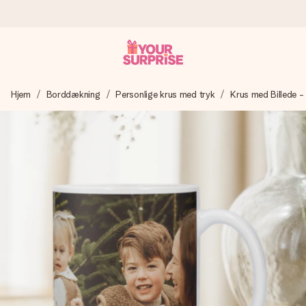
Bestil i dag, sendes inden for 1 hverdag
Hjem
Borddækning
Personlige krus med tryk
Krus med Billede -
Vi laver din gave med omhu og sender den lynhurtigt – så
du kan give den på det helt rette tidspunkt, når den
betyder allermest.
4,7 (baseret på +15.000 anmeldelser)
Vores gaver inspirerer. Kunderne giver os 4,7 på Google
Reviews.
Gratis kort med hilsen
Lav noget særligt i blot få trin – med hendes navn, et