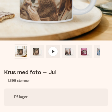
billede af dig eller en besked, der går lige i hendes hjerte.
Intet besvær men udelukkende en masse kærlighed i
øjeblikket.
Krus med foto – Jul
1,898
stemmer
På lager