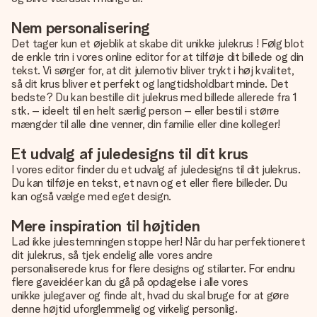
Nem personalisering
Det tager kun et øjeblik at
skabe dit unikke julekrus
! Følg blot
de enkle trin i vores online editor for at tilføje dit billede og din
tekst. Vi sørger for, at dit julemotiv bliver trykt i høj kvalitet,
så dit krus bliver et perfekt og langtidsholdbart minde. Det
bedste? Du kan bestille dit julekrus med billede allerede fra 1
stk. – ideelt til en helt særlig person – eller bestil i større
mængder til alle dine venner, din familie eller dine kolleger!
Et udvalg af juledesigns til dit krus
I vores editor finder du et udvalg af juledesigns til dit julekrus.
Du kan tilføje en tekst, et navn og et eller flere billeder. Du
kan også vælge med eget design.
Mere inspiration til højtiden
Lad ikke julestemningen stoppe her! Når du har perfektioneret
dit julekrus, så tjek endelig alle vores andre
personaliserede krus
for flere designs og stilarter. For endnu
flere gaveidéer kan du gå på opdagelse i alle vores
unikke julegaver
og finde alt, hvad du skal bruge for at gøre
denne højtid uforglemmelig og virkelig personlig.