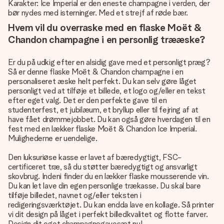
Karakter: Ice Imperial er den eneste champagne i verden, der
bør nydes med isterninger. Med et strejf af røde bær.
Hvem vil du overraske med en flaske Moët &
Chandon champagne i en personlig trææske?
Er du på udkig efter en alsidig gave med et personligt præg?
Så er denne flaske Moët & Chandon champagne i en
personaliseret æske helt perfekt. Du kan selv gøre låget
personligt ved at tilføje et billede, et logo og/eller en tekst
efter eget valg. Det er den perfekte gave til en
studenterfest, et jubilæum, et bryllup eller til fejring af at
have fået drømmejobbet. Du kan også gøre hverdagen til en
fest med en lækker flaske Moët & Chandon Ice Imperial.
Mulighederne er uendelige.
Den luksuriøse kasse er lavet af bæredygtigt, FSC-
certificeret træ, så du støtter bæredygtigt og ansvarligt
skovbrug. Indeni finder du en lækker flaske mousserende vin.
Du kan let lave din egen personlige trækasse. Du skal bare
tilføje billedet, navnet og/eller teksten i
redigeringsværktøjet. Du kan endda lave en kollage. Så printer
vi dit design på låget i perfekt billedkvalitet og flotte farver.
Design dit eget champagnegavesæt nu!