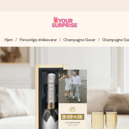
Bestil i dag, sendes inden for 1 hverdag
Hjem
Personlige drikkevarer
Champagne Gaver
Champagne Gav
Vi laver din gave med omhu og sender den lynhurtigt – så
du kan give den på det helt rette tidspunkt, når den
betyder allermest.
4,7 (baseret på +15.000 anmeldelser)
Vores gaver inspirerer. Kunderne giver os 4,7 på Google
Reviews.
Gratis kort med hilsen
Lav noget særligt i blot få trin – med hendes navn, et