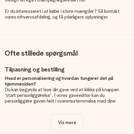
Er du interesseret i at købe i store mængder? Så kontakt
vores erhvervsafdeling, og få yderligere oplysninger.
Ofte stillede spørgsmål
Tilpasning og bestilling
Hvad er personalisering og hvordan fungerer det på
hjemmesiden?
Du kan begynde at lave din gave ved at klikke på knappen
'start personliggørelse' . I vores gaveeditor kan du
personliggøre gaven helt i overensstemmelse med dine
ønsker: Tilføj dit eget billede og / eller tekst. Hvis du vil, kan
du også vælge et smukt design for at gøre din gave helt unik.
Vis mere
Er personalisering inkluderet i prisen?
Prisen der vises på hjemmesiden omfatter personliggørelse