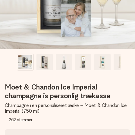
billede af dig eller en besked, der går lige i hendes hjerte.
Intet besvær men udelukkende en masse kærlighed i
øjeblikket.
Moet & Chandon Ice Imperial
champagne is personlig trækasse
Champagne i en personaliseret æske – Moët & Chandon Ice
Imperial (750 ml)
262
stemmer