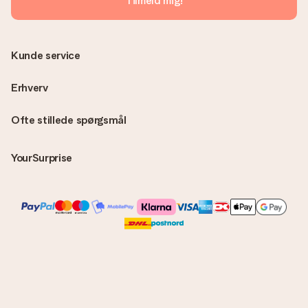
Tilmeld mig!
direkte til modtageren, hvilket gør det til en sand
overraskelse!
Kunde service
Erhverv
Ofte stillede spørgsmål
YourSurprise