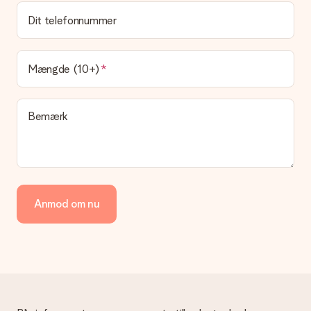
gave?
Dit telefonnummer
Leveringstiden findes på gavens produktside. Du kan stole på,
at vores postfirma leverer din gave på denne dag.
Hvilke leveringsmuligheder kan jeg vælge?
Mængde (10+)
I øjeblikket er det ikke (endnu) muligt at vælge en
leveringsindstilling. Den gave, du vil bestille, sendes enten som
en pakke eller som postkasse levering. Vil du gerne vide
Bemærk
hvilken måde din ordre sendes på? Kontakt venligst vores
kundeservice.
Betaling
Hvordan kan jeg betale min ordre?
Vi tilbyder følgende betalingsmetoder: Dankort, Paypal,
Anmod om nu
kreditkort, faktura via Klarna eller bankoverførsel. I tilfælde af
manuel betaling overførsel, skal du tage højde for en ekstra 3
dage til levering af din gave.
Gave modtaget
Hvad hvis gaven ikke er helt til min smag?
Vi beklager dybt, at din gave ikke er faldet i din smag. Kontakt
venligst vores kundeservice, de hjælper gerne med at finde en