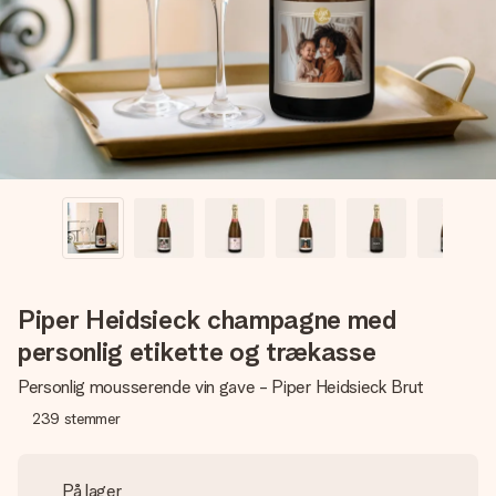
billede af dig eller en besked, der går lige i hendes hjerte.
Intet besvær men udelukkende en masse kærlighed i
øjeblikket.
Piper Heidsieck champagne med
personlig etikette og trækasse
Personlig mousserende vin gave - Piper Heidsieck Brut
239
stemmer
På lager