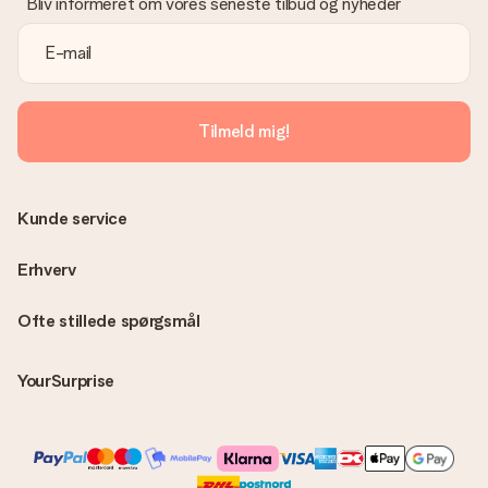
Bliv informeret om vores seneste tilbud og nyheder
passende løsning.
Er fakturaen sendt sammen med ordren?
Ingen faktura sendes med din ordre. Du modtager altid
fakturaen i bekræftelsesemailen, og du kan altid finde den i din
MySurprise-konto. Det betyder at du kan få gaven leveret
Tilmeld mig!
direkte til modtageren, hvilket gør det til en sand
overraskelse!
Kunde service
Erhverv
Ofte stillede spørgsmål
YourSurprise