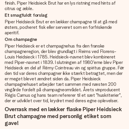
finish. Piper Heidsieck Brut har en lys ristning med hints af
citrus og æble.
Et smagfuldt forslag
Piper Heidsieck Brut er en lækker champagne til at gå med
østers, pocheret fisk eller serveret som en forfriskende
aperitif.
Om champagne
Piper Heidsieck er et champagnehus fra den franske
champagneregion, der blev grundlagt i Reims ved Florens-
Louis Heidsieck i 1785. Heidsieck-navnet blev kombineret
med Piper-navnet i 1839. I slutningen af ​​1980'erne blev Piper
Heidsieck en del af Rémy Cointreau vin og spiritus gruppe. Før
den tid var deres champagner ikke stærkt betragtet, men der
er meget blevet ændret siden da. Piper Heidsieck
champagnehuset arbejder tæt sammen med næsten 200
vingårde fordelt på champagneområdet. Årets vinproducent
Régis Camus og hans team refererer til et sæt "huskriterier",
der er udviklet over tid, krydret med deres egne oplevelser.
Overrask med en lækker flaske Piper Heidsieck
Brut champagne med personlig etiket som
gave!