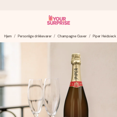
Bestil i dag, sendes inden for 1 hverdag
Hjem
Personlige drikkevarer
Champagne Gaver
Piper Heidsiec
Vi laver din gave med omhu og sender den lynhurtigt – så
du kan give den på det helt rette tidspunkt, når den
betyder allermest.
4,7 (baseret på +15.000 anmeldelser)
Vores gaver inspirerer. Kunderne giver os 4,7 på Google
Reviews.
Gratis kort med hilsen
Lav noget særligt i blot få trin – med hendes navn, et