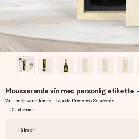
Mousserende vin med personlig etikette
Vin i indgraveret kasse - Riondo Prosecco Spumante
402
stemmer
På lager