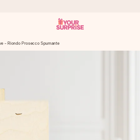
e - Riondo Prosecco Spumante
n give den på det helt rette tidspunkt, når den betyder allermest.
ws.
af dig eller en besked, der går lige i hendes hjerte. Intet besvær me