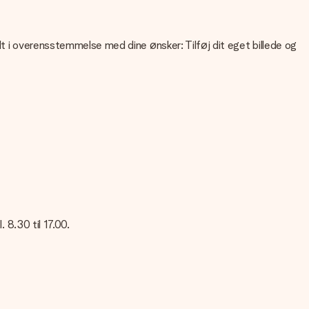
lt i overensstemmelse med dine ønsker: Tilføj dit eget billede og
liteten af dit billede, kan du kontakte vores kundeservice og
 Kontakt venligst vores kundeservice. De er glade for at hjælpe
 8.30 til 17.00.
res kundeservice; de er glade for at hjælpe dig!
sked på dette kort, så modtageren vil vide præcis, hvem du skal