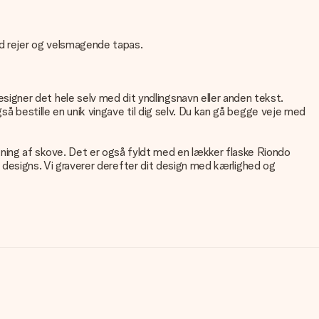
d rejer og velsmagende tapas.
igner det hele selv med dit yndlingsnavn eller anden tekst.
så bestille en unik vingave til dig selv. Du kan gå begge veje med
ning af skove. Det er også fyldt med en lækker flaske Riondo
ke designs. Vi graverer derefter dit design med kærlighed og