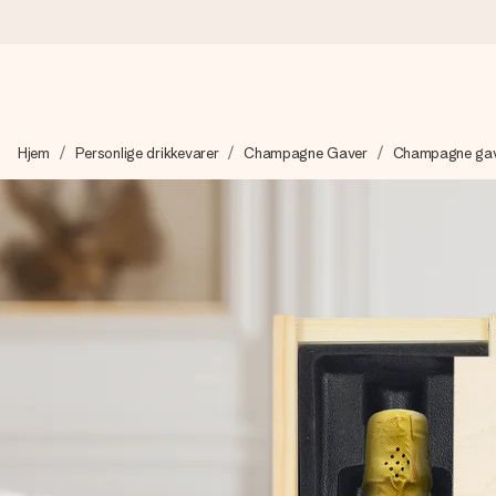
Bestil i dag, sendes inden for 1 hverdag
Hjem
Personlige drikkevarer
Champagne Gaver
Champagne gav
Vi laver din gave med omhu og sender den lynhurtigt – så du ka
4,7 (baseret på +15.000 anmeldelser)
Vores gaver inspirerer. Kunderne giver os 4,7 på Google Revie
Gratis kort med hilsen
Lav noget særligt i blot få trin – med hendes navn, et billede 