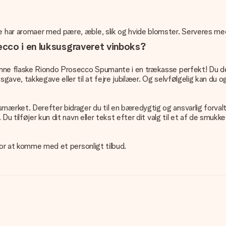
e har aromaer med pære, æble, slik og hvide blomster. Serveres me
ecco i en luksusgraveret vinboks?
nne flaske Riondo Prosecco Spumante i en trækasse perfekt! Du des
ve, takkegave eller til at fejre jubilæer. Og selvfølgelig kan du og
rket. Derefter bidrager du til en bæredygtig og ansvarlig forvalt
Du tilføjer kun dit navn eller tekst efter dit valg til et af de smuk
for at komme med et personligt tilbud.