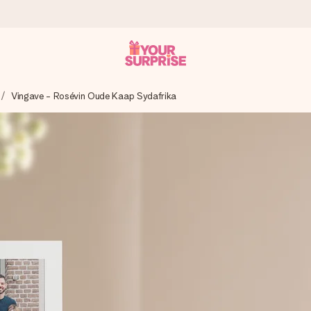
Vingave - Rosévin Oude Kaap Sydafrika
n give den på det helt rette tidspunkt, når den betyder allermest.
ws.
af dig eller en besked, der går lige i hendes hjerte. Intet besvær me