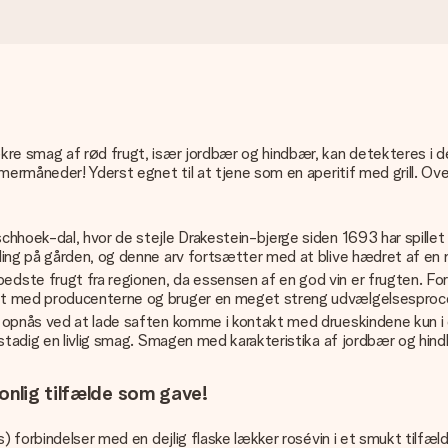
kre smag af rød frugt, især jordbær og hindbær, kan detekteres i de
mermåneder! Yderst egnet til at tjene som en aperitif med grill. Ov
hoek-dal, hvor de stejle Drakestein-bjerge siden 1693 har spillet en
ling på gården, og denne arv fortsætter med at blive hædret af en 
ste frugt fra regionen, da essensen af ​​en god vin er frugten. F
akt med producenterne og bruger en meget streng udvælgelsesproc
 opnås ved at lade saften komme i kontakt med drueskindene kun i 
stadig en livlig smag. Smagen med karakteristika af jordbær og hindb
onlig tilfælde som gave!
s) forbindelser med en dejlig flaske lækker rosévin i et smukt tilfæ