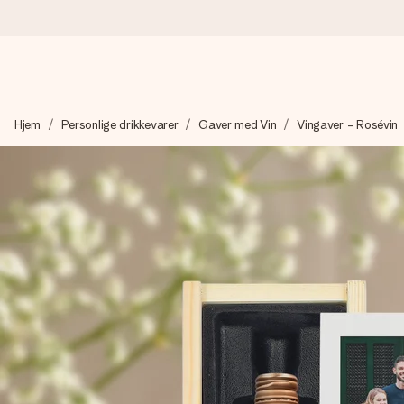
Bestil i dag, sendes inden for 1 hverdag
Hjem
Personlige drikkevarer
Gaver med Vin
Vingaver - Rosévin
Vi laver din gave med omhu og sender den lynhurtigt – så du ka
4,7 (baseret på +15.000 anmeldelser)
Vores gaver inspirerer. Kunderne giver os 4,7 på Google Revie
Gratis kort med hilsen
Lav noget særligt i blot få trin – med hendes navn, et billede 