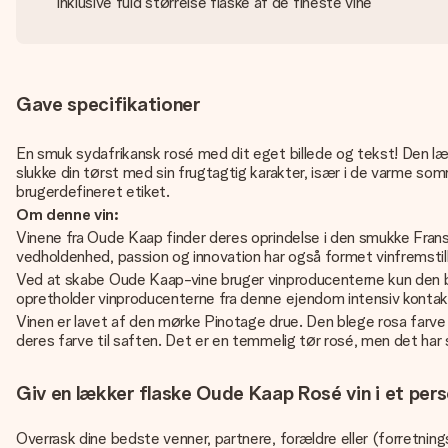
Inklusive fuld størrelse flaske af de fineste vine
Gave specifikationer
En smuk sydafrikansk rosé med dit eget billede og tekst! Den læ
slukke din tørst med sin frugtagtig karakter, især i de varme som
brugerdefineret etiket.
Om denne vin:
Vinene fra Oude Kaap finder deres oprindelse i den smukke Fransch
vedholdenhed, passion og innovation har også formet vinfremstil
Ved at skabe Oude Kaap-vine bruger vinproducenterne kun den bed
opretholder vinproducenterne fra denne ejendom intensiv kont
Vinen er lavet af den mørke Pinotage drue. Den blege rosa farve
deres farve til saften. Det er en temmelig tør rosé, men det har 
Giv en lækker flaske Oude Kaap Rosé vin i et pers
Overrask dine bedste venner, partnere, forældre eller (forretning