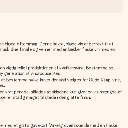
n bløde eftersmag. Denne lækre, bløde vin er perfekt til at
errask dine familie og venner med en lækker flaske vin med en
 vigtig rolle i produktionen af ​​kvalitetsvine. Bestemmelse,
ny generation af vinproducenter.
or at bestemme hvilke kuver der skal vælges for Oude Kaap-vine,
es.
en kort periode, således at skindene kun giver en vis mængde af
ær er stadig meget til stede i den glatte finish.
lde med et gratis gavekort! Virkelig overraskende med en flaske