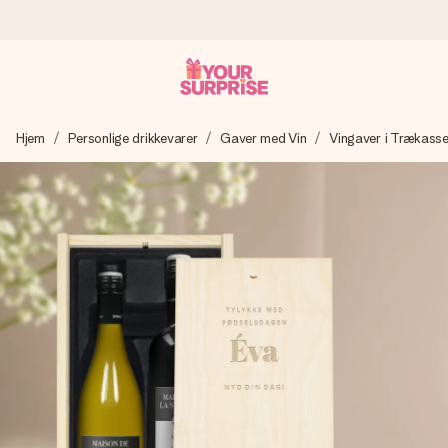
Bestil i dag, sendes inden for 1 hverdag
Hjem
Personlige drikkevarer
Gaver med Vin
Vingaver i Trækass
Vi laver din gave med omhu og sender den lynhurtigt – så
du kan give den på det helt rette tidspunkt, når den
betyder allermest.
4,7 (baseret på +15.000 anmeldelser)
Vores gaver inspirerer. Kunderne giver os 4,7 på Google
Reviews.
Gratis kort med hilsen
Lav noget særligt i blot få trin – med hendes navn, et