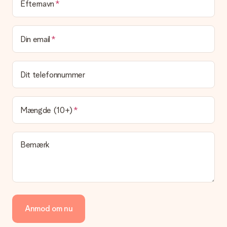
Leveringstid, leveringsmuligheder og
Efternavn
leveringsomkostninger
Kan jeg vælge en leveringsdato?
Din email
Det er ikke muligt at vælge en bestemt leveringsdato.
Hvad er leveringstiden, og hvornår modtager jeg min
gave?
Dit telefonnummer
Leveringstiden findes på gavens produktside. Du kan stole på,
at vores postfirma leverer din gave på denne dag.
Hvilke leveringsmuligheder kan jeg vælge?
Mængde (10+)
I øjeblikket er det ikke (endnu) muligt at vælge en
leveringsindstilling. Den gave, du vil bestille, sendes enten som
en pakke eller som postkasse levering. Vil du gerne vide
Bemærk
hvilken måde din ordre sendes på? Kontakt venligst vores
kundeservice.
Betaling
Hvordan kan jeg betale min ordre?
Vi tilbyder følgende betalingsmetoder: Dankort, Paypal,
Anmod om nu
kreditkort, faktura via Klarna eller bankoverførsel. I tilfælde af
manuel betaling overførsel, skal du tage højde for en ekstra 3