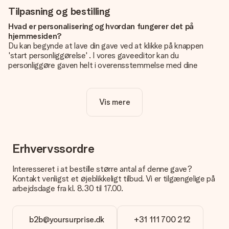
Tilpasning og bestilling
Hvad er personalisering og hvordan fungerer det på
hjemmesiden?
Du kan begynde at lave din gave ved at klikke på knappen
'start personliggørelse' . I vores gaveeditor kan du
personliggøre gaven helt i overensstemmelse med dine
ønsker: Tilføj dit eget billede og / eller tekst. Hvis du vil, kan
du også vælge et smukt design for at gøre din gave helt unik.
Vis mere
Er personalisering inkluderet i prisen?
Prisen der vises på hjemmesiden omfatter personliggørelse
af din gave. Nice and Easy!
Hvordan ved jeg, om mit billede har den rigtige kvalitet?
Erhvervssordre
Vi vil være sikre på, at du er helt tilfreds med din gave. Derfor
er det vigtigt at bruge fotos af høj kvalitet. Hvis du er i tvivl
Interesseret i at bestille større antal af denne gave?
om kvaliteten af dit billede, kan du kontakte vores
Kontakt venligst et øjeblikkeligt tilbud. Vi er tilgængelige på
kundeservice og vedlægge dit foto sammen med den gave,
arbejdsdage fra kl. 8.30 til 17.00.
du er interesseret i at bestille. Så kan de tjekke kvaliteten for
dig!
b2b@yoursurprise.dk
+31 111 700 212
Hvilke formater kan jeg uploade?