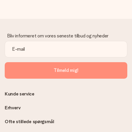
dage til levering af din gave.
Gave modtaget
Hvad hvis gaven ikke er helt til min smag?
Vi beklager dybt, at din gave ikke er faldet i din smag. Kontakt
venligst vores kundeservice, de hjælper gerne med at finde en
Bliv informeret om vores seneste tilbud og nyheder
passende løsning.
Er fakturaen sendt sammen med ordren?
Ingen faktura sendes med din ordre. Du modtager altid
fakturaen i bekræftelsesemailen, og du kan altid finde den i din
MySurprise-konto. Det betyder at du kan få gaven leveret
Tilmeld mig!
direkte til modtageren, hvilket gør det til en sand
overraskelse!
Kunde service
Erhverv
Ofte stillede spørgsmål