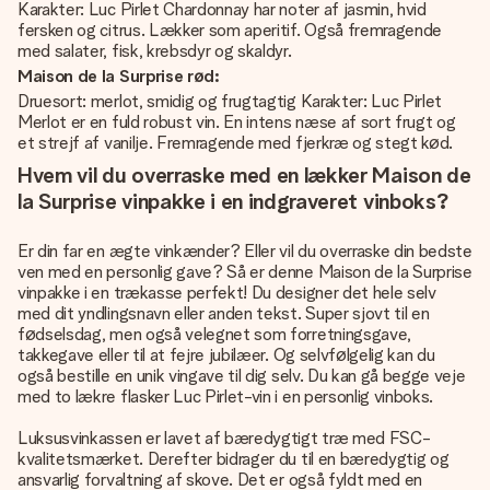
Karakter: Luc Pirlet Chardonnay har noter af jasmin, hvid
fersken og citrus. Lækker som aperitif. Også fremragende
med salater, fisk, krebsdyr og skaldyr.
Maison de la Surprise rød:
Druesort: merlot, smidig og frugtagtig Karakter: Luc Pirlet
Merlot er en fuld robust vin. En intens næse af sort frugt og
et strejf af vanilje. Fremragende med fjerkræ og stegt kød.
Hvem vil du overraske med en lækker Maison de
la Surprise vinpakke i en indgraveret vinboks?
Er din far en ægte vinkænder? Eller vil du overraske din bedste
ven med en personlig gave? Så er denne Maison de la Surprise
vinpakke i en trækasse perfekt! Du designer det hele selv
med dit yndlingsnavn eller anden tekst. Super sjovt til en
fødselsdag, men også velegnet som forretningsgave,
takkegave eller til at fejre jubilæer. Og selvfølgelig kan du
også bestille en unik vingave til dig selv. Du kan gå begge veje
med to lækre flasker Luc Pirlet-vin i en personlig vinboks.
Luksusvinkassen er lavet af bæredygtigt træ med FSC-
kvalitetsmærket. Derefter bidrager du til en bæredygtig og
ansvarlig forvaltning af skove. Det er også fyldt med en