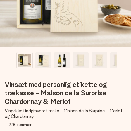
billede af dig eller en besked, der går lige i hendes hjerte.
Intet besvær men udelukkende en masse kærlighed i
øjeblikket.
Vinsæt med personlig etikette og
trækasse - Maison de la Surprise
Chardonnay & Merlot
Vinpakke i indgraveret æske - Maison de la Surprise - Merlot
og Chardonnay
278
stemmer