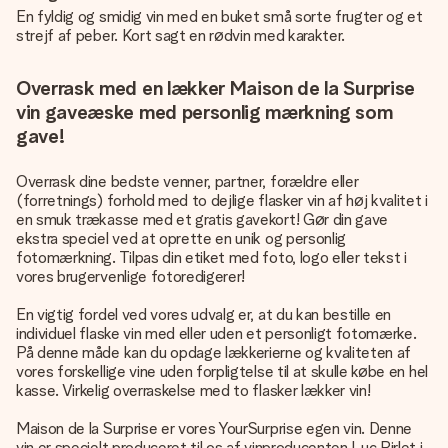
En fyldig og smidig vin med en buket små sorte frugter og et
strejf af peber. Kort sagt en rødvin med karakter.
Overrask med en lækker Maison de la Surprise
vin gaveæske med personlig mærkning som
gave!
Overrask dine bedste venner, partner, forældre eller
(forretnings) forhold med to dejlige flasker vin af høj kvalitet i
en smuk trækasse med et gratis gavekort! Gør din gave
ekstra speciel ved at oprette en unik og personlig
fotomærkning. Tilpas din etiket med foto, logo eller tekst i
vores brugervenlige fotoredigerer!
En vigtig fordel ved vores udvalg er, at du kan bestille en
individuel flaske vin med eller uden et personligt fotomærke.
På denne måde kan du opdage lækkerierne og kvaliteten af
vores forskellige vine uden forpligtelse til at skulle købe en hel
kasse. Virkelig overraskelse med to flasker lækker vin!
Maison de la Surprise er vores YourSurprise egen vin. Denne
vin er specielt produceret til os af vinproducenten Luc Pirlet i