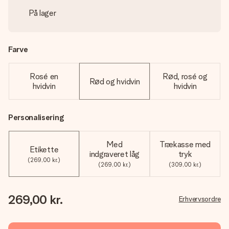
På lager
Farve
Rosé en
Rød, rosé og
Rød og hvidvin
hvidvin
hvidvin
Personalisering
Med
Trækasse med
Etikette
indgraveret låg
tryk
(269,00 kr.)
(269,00 kr.)
(309,00 kr.)
269,00 kr.
Erhvervsordre