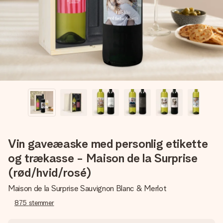
billede af dig eller en besked, der går lige i hendes hjerte.
Intet besvær men udelukkende en masse kærlighed i
øjeblikket.
Vin gaveæaske med personlig etikette
og trækasse - Maison de la Surprise
(rød/hvid/rosé)
Maison de la Surprise Sauvignon Blanc & Merlot
875
stemmer