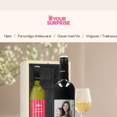
Bestil i dag, sendes inden for 1 hverdag
Hjem
Personlige drikkevarer
Gaver med Vin
Vingaver i Trækass
Vi laver din gave med omhu og sender den lynhurtigt – så
du kan give den på det helt rette tidspunkt, når den
betyder allermest.
4,7 (baseret på +15.000 anmeldelser)
Vores gaver inspirerer. Kunderne giver os 4,7 på Google
Reviews.
Gratis kort med hilsen
Lav noget særligt i blot få trin – med hendes navn, et