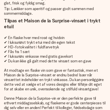
glat, frisk og fyldig smag.
Tip: Lækker som aperitif og passer godt sammen med
sommermiddage.
Tilpas et Maison de la Surprise-vinsæt i trykt
etui!
✔ En flaske hver med rosé og hvidvin
✔ I luksuriøst trykt etui med din egen tekst
✔ HD-fotokvalitet i fuldfarvetryk
✔ Fås fra 1 sæt
✔ I luksuriøs vinkasse med gratis gavekort
✔ Du kan ikke gå galt med dette vinsæt som en gave
At modtage en flaske vin som gave er fantastisk, men et
Maison de la Surprise-vinsæt er endnu bedre! Især når
vinsættet indeholder en trykt vinkasse. Du kan personliggøre
dette ved at vælge et af vores designs eller tilføje dit eget
for at skabe en unik, overraskende og stilfuld vinsætgave!
Denne Maison de la Surprise-vin er den perfekte gave til
ethvert middagsselskab, og flaskerne er gode centerpieces til
dig selv eller en anden! Perfekt til kolleger, fødselsdage som