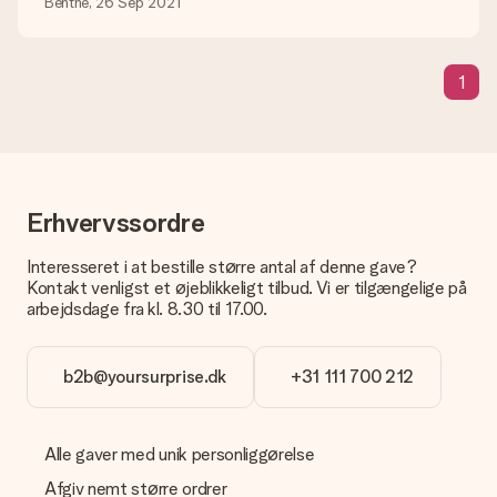
Hvad hvis den farve eller valgmulighed jeg vil have, ikke er
Benthe, 26 Sep 2021
tilgængelig?
Er du på udkig efter en bestemt gave eller gave i en bestemt
farve, men er dette ikke angivet på hjemmesiden? Kontakt
1
venligst vores kundeservice; de er glade for at hjælpe dig!
Hvordan tilføjer jeg et kort til min gave? / Hvad er et kort?
Ved at klikke på 'Gratis lykønskningskort' i vores indkøbskurv,
kan du tilføje et sjovt kort til din gave. Du kan sætte en
personlig besked på dette kort, så modtageren vil vide præcis,
hvem du skal takke for denne dejlige overraskelse.
Erhvervssordre
Er min gave indpakket?
Interesseret i at bestille større antal af denne gave?
I øjeblikket har vi (endnu) ikke en gaveindpakningstjeneste til
Kontakt venligst et øjeblikkeligt tilbud. Vi er tilgængelige på
at pakke din gave. Vi leverer vores gaver i en festlig
arbejdsdage fra kl. 8.30 til 17.00.
emballage. Det betyder, at din gave er klar til at blive givet,
eller at den kan sendes direkte til modtageren.
b2b@yoursurprise.dk
+31 111 700 212
Leveringstid, leveringsmuligheder og
leveringsomkostninger
Alle gaver med unik personliggørelse
Kan jeg vælge en leveringsdato?
Det er ikke muligt at vælge en bestemt leveringsdato.
Afgiv nemt større ordrer