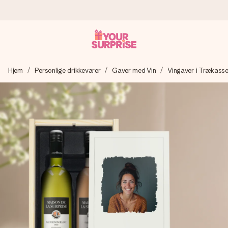
Bestil i dag, sendes inden for 1 hverdag
Hjem
Personlige drikkevarer
Gaver med Vin
Vingaver i Trækass
Vi laver din gave med omhu og sender den lynhurtigt – så
du kan give den på det helt rette tidspunkt, når den
betyder allermest.
4,7 (baseret på +15.000 anmeldelser)
Vores gaver inspirerer. Kunderne giver os 4,7 på Google
Reviews.
Gratis kort med hilsen
Lav noget særligt i blot få trin – med hendes navn, et