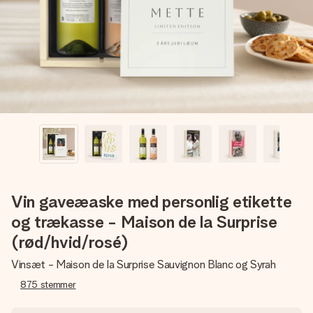
billede af dig eller en besked, der går lige i hendes hjerte.
Intet besvær men udelukkende en masse kærlighed i
øjeblikket.
Vin gaveæaske med personlig etikette
og trækasse - Maison de la Surprise
(rød/hvid/rosé)
Vinsæt - Maison de la Surprise Sauvignon Blanc og Syrah
875
stemmer