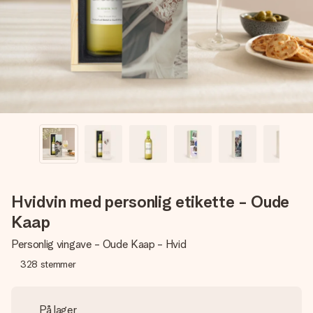
billede af dig eller en besked, der går lige i hendes hjerte.
Intet besvær men udelukkende en masse kærlighed i
øjeblikket.
Hvidvin med personlig etikette - Oude
Kaap
Personlig vingave - Oude Kaap - Hvid
328
stemmer
På lager