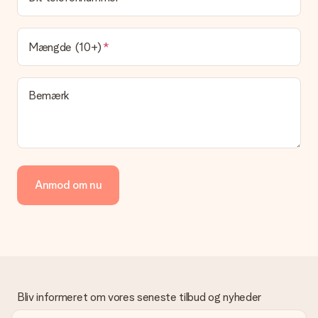
Leveringstiden findes på gavens produktside. Du kan stole på,
at vores postfirma leverer din gave på denne dag.
Hvilke leveringsmuligheder kan jeg vælge?
Mængde (10+)
I øjeblikket er det ikke (endnu) muligt at vælge en
leveringsindstilling. Den gave, du vil bestille, sendes enten som
en pakke eller som postkasse levering. Vil du gerne vide
Bemærk
hvilken måde din ordre sendes på? Kontakt venligst vores
kundeservice.
Betaling
Hvordan kan jeg betale min ordre?
Vi tilbyder følgende betalingsmetoder: Dankort, Paypal,
Anmod om nu
kreditkort, faktura via Klarna eller bankoverførsel. I tilfælde af
manuel betaling overførsel, skal du tage højde for en ekstra 3
dage til levering af din gave.
Gave modtaget
Hvad hvis gaven ikke er helt til min smag?
Vi beklager dybt, at din gave ikke er faldet i din smag. Kontakt
venligst vores kundeservice, de hjælper gerne med at finde en
Bliv informeret om vores seneste tilbud og nyheder
passende løsning.