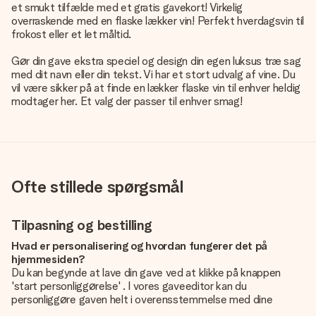
et smukt tilfælde med et gratis gavekort! Virkelig
overraskende med en flaske lækker vin! Perfekt hverdagsvin til
frokost eller et let måltid.
Gør din gave ekstra speciel og design din egen luksus træ sag
med dit navn eller din tekst. Vi har et stort udvalg af vine. Du
vil være sikker på at finde en lækker flaske vin til enhver heldig
modtager her. Et valg der passer til enhver smag!
Ofte stillede spørgsmål
Tilpasning og bestilling
Hvad er personalisering og hvordan fungerer det på
hjemmesiden?
Du kan begynde at lave din gave ved at klikke på knappen
'start personliggørelse' . I vores gaveeditor kan du
personliggøre gaven helt i overensstemmelse med dine
ønsker: Tilføj dit eget billede og / eller tekst. Hvis du vil, kan