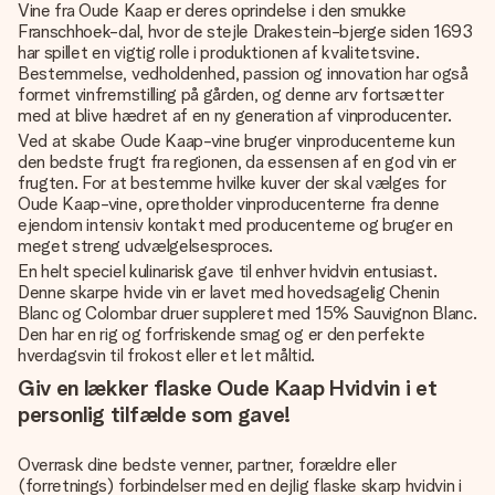
Vine fra Oude Kaap er deres oprindelse i den smukke
Franschhoek-dal, hvor de stejle Drakestein-bjerge siden 1693
har spillet en vigtig rolle i produktionen af ​​kvalitetsvine.
Bestemmelse, vedholdenhed, passion og innovation har også
formet vinfremstilling på gården, og denne arv fortsætter
med at blive hædret af en ny generation af vinproducenter.
Ved at skabe Oude Kaap-vine bruger vinproducenterne kun
den bedste frugt fra regionen, da essensen af ​​en god vin er
frugten. For at bestemme hvilke kuver der skal vælges for
Oude Kaap-vine, opretholder vinproducenterne fra denne
ejendom intensiv kontakt med producenterne og bruger en
meget streng udvælgelsesproces.
En helt speciel kulinarisk gave til enhver hvidvin entusiast.
Denne skarpe hvide vin er lavet med hovedsagelig Chenin
Blanc og Colombar druer suppleret med 15% Sauvignon Blanc.
Den har en rig og forfriskende smag og er den perfekte
hverdagsvin til frokost eller et let måltid.
Giv en lækker flaske Oude Kaap Hvidvin i et
personlig tilfælde som gave!
Overrask dine bedste venner, partner, forældre eller
(forretnings) forbindelser med en dejlig flaske skarp hvidvin i