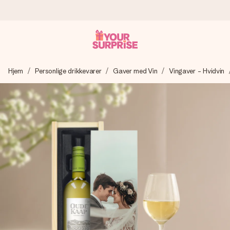
Bestil i dag, sendes inden for 1 hverdag
Hjem
Personlige drikkevarer
Gaver med Vin
Vingaver - Hvidvin
Vi laver din gave med omhu og sender den lynhurtigt – så
du kan give den på det helt rette tidspunkt, når den
betyder allermest.
4,7 (baseret på +15.000 anmeldelser)
Vores gaver inspirerer. Kunderne giver os 4,7 på Google
Reviews.
Gratis kort med hilsen
Lav noget særligt i blot få trin – med hendes navn, et