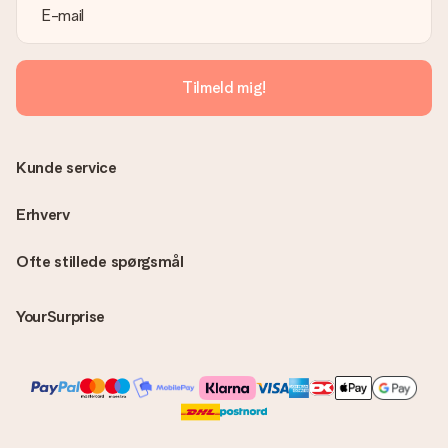
Er fakturaen sendt sammen med ordren?
Ingen faktura sendes med din ordre. Du modtager altid
fakturaen i bekræftelsesemailen, og du kan altid finde den i din
MySurprise-konto. Det betyder at du kan få gaven leveret
Tilmeld mig!
direkte til modtageren, hvilket gør det til en sand
overraskelse!
Kunde service
Erhverv
Ofte stillede spørgsmål
YourSurprise