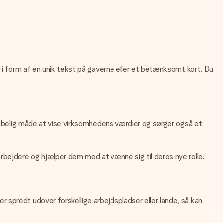
e i form af en unik tekst på gaverne eller et betænksomt kort. Du
gribelig måde at vise virksomhedens værdier og sørger også et
arbejdere og hjælper dem med at vænne sig til deres nye rolle.
 spredt udover forskellige arbejdspladser eller lande, så kan