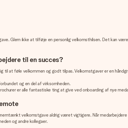
gave. Glem ikke at tilføje en personlig velkomsthilsen. Det kan vær
ejdere til en succes?
å sig til at føle velkommen og godt tilpas. Velkomstgaver er en hånd
orbundet og en del af virksomheden.
ochurer er alle fantastiske ting at give ved onboarding af nye med
remote
nnemtænkt velkomstgave aldrig været vigtigere. Når medarbejdere er
mheden og andre kollegaer.