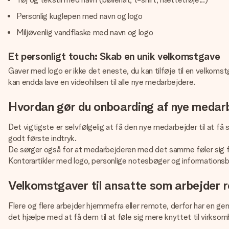
Personlig kuglepen med navn og logo
Miljøvenlig vandflaske med navn og logo
Et personligt touch: Skab en unik velkomstgave
Gaver med logo er ikke det eneste, du kan tilføje til en velkomst
kan endda lave en videohilsen til alle nye medarbejdere.
Hvordan gør du onboarding af nye medarb
Det vigtigste er selvfølgelig at få den nye medarbejder til at f
godt første indtryk.
De sørger også for at medarbejderen med det samme føler sig f
Kontorartikler med logo, personlige notesbøger og informationsbr
Velkomstgaver til ansatte som arbejder 
Flere og flere arbejder hjemmefra eller remote, derfor har en ge
det hjælpe med at få dem til at føle sig mere knyttet til virkso