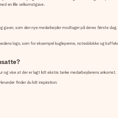
ed en lille velkomstgave.
g og gaver, som den nye medarbejder modtager på deres første dag. 
hedens logo, som for eksempel kuglepenne, notesblokke og kaffekr
ansatte?
r og vise at der er lagt lidt ekstra tanke medarbejderens ankomst.
runder finder du lidt inspiration: