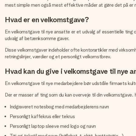
mest simple men også mest effektive måder at gøre det på er m
Hvad er en velkomstgave?
En velkomstgave til nye ansatte er et udvalg af essentielle tin
udvalg af betænksomme gaver.
Disse velkomstgaver indeholder ofte kontorartikler med virksom
retningslinjer, værdier og et personligt velkomstbrev.
Hvad kan du give i velkomstgave til nye 
En velkomstgave til nye medarbejdere bør udstråle firmaets kultu
Der er masser af ting som du kan overveje til din velkomstgave. He
Indgraveret notesbog med medarbejderens navn
Personligt kaffekrus eller tekrus
Personligt laptop sleeve med logo og navn
Tøj og tekstil med navn (bøllehat, t-shirt, hættetrøje...)