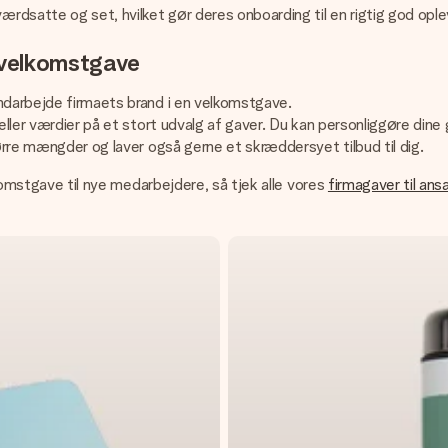
dsatte og set, hvilket gør deres onboarding til en rigtig god ople
 velkomstgave
indarbejde firmaets brand i en velkomstgave.
ller værdier på et stort udvalg af gaver. Du kan personliggøre dine ga
tørre mængder og laver også gerne et skræddersyet tilbud til dig.
lkomstgave til nye medarbejdere, så tjek alle vores
firmagaver til ans