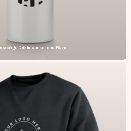
ersonlige Drikkedunke med Navn