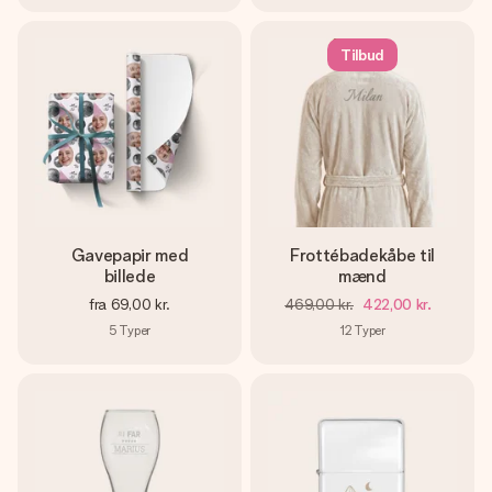
Tilbud
Gavepapir med
Frottébadekåbe til
billede
mænd
fra
69,00 kr.
469,00 kr.
422,00 kr.
5
Typer
12
Typer