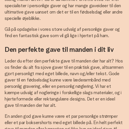
specialister i personlige gaver og har mange gaveideer til den
ultimative gave uanset om det er til en fødselsdag eller andre
specielle øjeblikke.
Gå på opdagelse i vores store udvalg af personlige gaver og
find en fantastisk gave som vil gå lige i hjertet på ham.
Den perfekte gave til manden i dit liv
Leder du efter den perfekte gave til manden der har alt? Hos
os finder du alt fra sjove gaver til en praktisk gave, altsammen
gjort personligt med eget billede, navn og/eller tekst. Gode
gaver til en fødselsdag kunne være læderarmbånd med
personlig gravering, eller en personlig nøglering. Vi har et
kæmpe udvalg af nogleringe i forskellige slags materialer, og i
hjerteformede eller rektangulære designs. Det er en ideel
gave til manden der har alt.
En anden god gave kunne være et par personlige strømper
eller et par boksershorts med eget billede på. En helt perfekt
gave til manden eller kæresten og ikke kun en ideel gave til