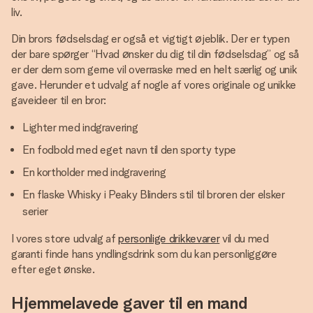
liv.
Din brors fødselsdag er også et vigtigt øjeblik. Der er typen
der bare spørger “Hvad ønsker du dig til din fødselsdag” og så
er der dem som gerne vil overraske med en helt særlig og unik
gave. Herunder et udvalg af nogle af vores originale og unikke
gaveideer til en bror:
Lighter med indgravering
En fodbold med eget navn til den sporty type
En kortholder med indgravering
En flaske Whisky i Peaky Blinders stil til broren der elsker
serier
I vores store udvalg af
personlige drikkevarer
vil du med
garanti finde hans yndlingsdrink som du kan personliggøre
efter eget ønske.
Hjemmelavede gaver til en mand