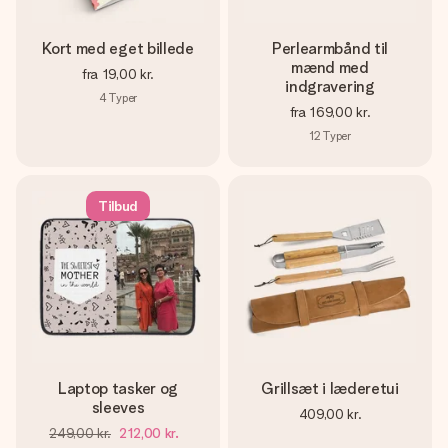
Kort med eget billede
Perlearmbånd til
mænd med
fra
19,00 kr.
indgravering
4
Typer
fra
169,00 kr.
12
Typer
Tilbud
Laptop tasker og
Grillsæt i læderetui
sleeves
409,00 kr.
249,00 kr.
212,00 kr.