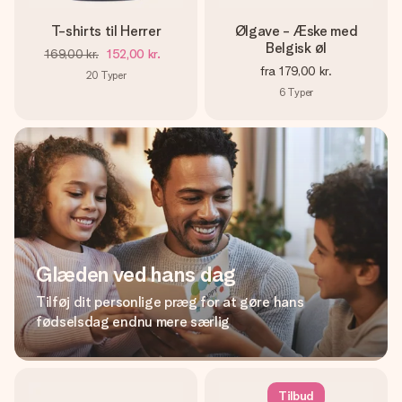
T-shirts til Herrer
Ølgave - Æske med
Belgisk øl
169,00 kr.
152,00 kr.
fra
179,00 kr.
20
Typer
6
Typer
Glæden ved hans dag
Tilføj dit personlige præg for at gøre hans
fødselsdag endnu mere særlig
Tilbud