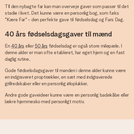
TIl den nybagte far kan man overveje gaver som passer til det
stadie i livet. Det kunne være en personlig bog, som f.eks
"Kære Far" - den perfekte gave til fødselsdag og Fars Dag.
40 års fødselsdagsgaver til mænd
En
40 års
eller
50 års
fødselsdag er også store milepæle. I
denne alder er man ofte etableret, har eget hjem og en fast
daglig rutine.
Gode fødselsdagsgaver til manden i denne alder kunne være
en indgraveret proptrækker, en sæt med indgraverede
grillredskaber eller en personlig øloplukker.
Andre gode gaveideer kunne være en personlig badekåbe eller
lækre hjemmesko med personligt motiv.