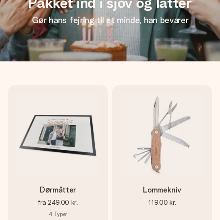
Pakket ind i sjov og latter
Gør hans fejring til et minde, han bevarer
Dørmåtter
Lommekniv
fra
249,00 kr.
119,00 kr.
4
Typer