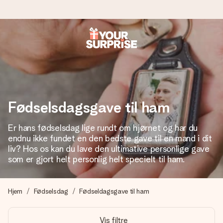
Bestil i dag, sendes inden for 1 hverdag
Vi laver din gave med omhu og sender den lynhurtigt – så
du kan give den på det helt rette tidspunkt, når den
betyder allermest.
Fødselsdagsgave til ham
Er hans fødselsdag lige rundt om hjørnet og har du
4,7 (baseret på +15.000 anmeldelser)
endnu ikke fundet en den bedste gave til en mand i dit
Vores gaver inspirerer. Kunderne giver os 4,7 på Google
liv? Hos os kan du lave den ultimative personlige gave
Reviews.
som er gjort helt personlig helt specielt til ham.
Hjem
Fødselsdag
Fødseldagsgave til ham
Gratis kort med hilsen
Lav noget særligt i blot få trin – med hendes navn, et
Vis filtre