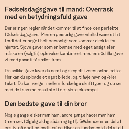
Fødselsdagsgave til mand: Overrask
med en betydningsfuld gave
Der er ingen regler når det kommer til at finde den perfekte
fødselsdagsgave. Men en personlig gave vil altid være et hit
fordi det er noget helt personligt som kommer direkte fra
hjertet. Sjove gaver som en bamse med eget ansigt eller
måske en (valgfri) oplevelse kombineret med en sød lille gave
vil med garanti få smilet frem.
Din unikke gave laver du nemt og simpelt i vores online editor.
Her kan du uploade et eget billede, og tilføje navn og/eller
tekst. Du kan vælge i mellem forskellige skrifttyper og du ser
med det samme resultatet i det viste eksempel.
Den bedste gave til din bror
Nogle gange elsker man ham, andre gange hader man ham
(men selvfølgelig aldrig sådan rigtigt!). Søskende er en del af
ens liv, på godt og ondt, og de bliver en fundamental del af dit