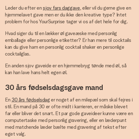
Leder du efter en
sjov fars daggave
, eller vil du gerne give en
hjemmelavet gave men er du ikke den kreative type? Intet
problem for hos YourSurprise tager vi os af det hele for dig.
Hvad siger du til en lækker øl gaveæske med personlig
emballage eller personlige etiketter? Er han mere til cocktails
kan du give ham en personlig cocktail shaker en personlige
cocktailglas.
En anden sjov gaveide er en hjemmebryg tønde med øl, så
kan han lave hans helt egen øl.
30 års fødselsdagsgave mand
En
30 års fødselsdag
er noget af en milepæl som skal fejres i
stil. En mand på 30 er ofte midt i karrieren, er måske blevet
far eller bliver det snart. Et par gode gaveideer kunne være en
computertaske med personlig gravering, eller en læderpunt
med matchende læder bælte med gravering af tekst efter
eget valg.