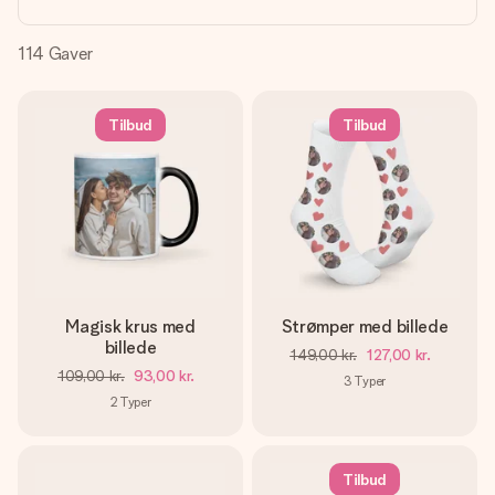
billede af dig eller en besked, der går lige i hendes hjerte.
Intet besvær men udelukkende en masse kærlighed i
øjeblikket.
114
Gaver
Tilbud
Tilbud
Magisk krus med
Strømper med billede
billede
149,00 kr.
127,00 kr.
109,00 kr.
93,00 kr.
3
Typer
2
Typer
Tilbud