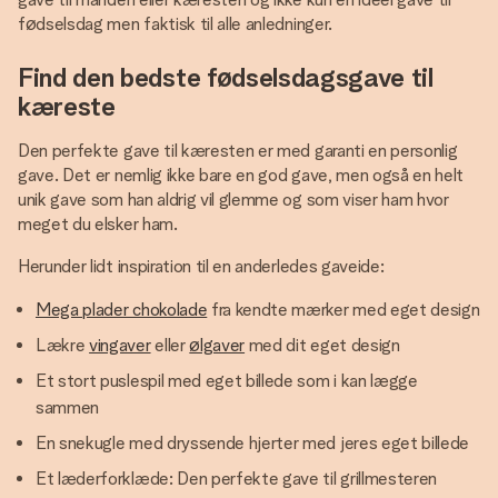
fødselsdag men faktisk til alle anledninger.
Find den bedste fødselsdagsgave til
kæreste
Den perfekte gave til kæresten er med garanti en personlig
gave. Det er nemlig ikke bare en god gave, men også en helt
unik gave som han aldrig vil glemme og som viser ham hvor
meget du elsker ham.
Herunder lidt inspiration til en anderledes gaveide:
Mega plader chokolade
fra kendte mærker med eget design
Lækre
vingaver
eller
ølgaver
med dit eget design
Et stort puslespil med eget billede som i kan lægge
sammen
En snekugle med dryssende hjerter med jeres eget billede
Et læderforklæde: Den perfekte gave til grillmesteren