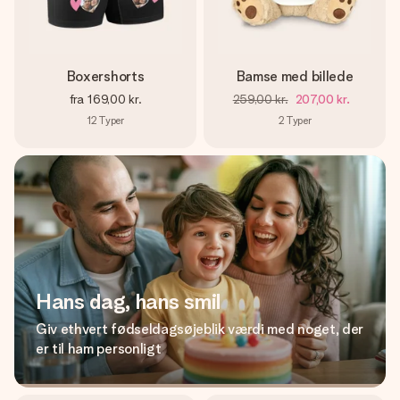
Boxershorts
Bamse med billede
fra
169,00 kr.
259,00 kr.
207,00 kr.
12
Typer
2
Typer
Hans dag, hans smil
Giv ethvert fødseldagsøjeblik værdi med noget, der
er til ham personligt