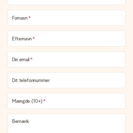
Er min gave indpakket?
I øjeblikket har vi (endnu) ikke en gaveindpakningstjeneste til
at pakke din gave. Vi leverer vores gaver i en festlig
emballage. Det betyder, at din gave er klar til at blive givet,
Fornavn
eller at den kan sendes direkte til modtageren.
Leveringstid, leveringsmuligheder og
Efternavn
leveringsomkostninger
Kan jeg vælge en leveringsdato?
Din email
Det er ikke muligt at vælge en bestemt leveringsdato.
Hvad er leveringstiden, og hvornår modtager jeg min
gave?
Dit telefonnummer
Leveringstiden findes på gavens produktside. Du kan stole på,
at vores postfirma leverer din gave på denne dag.
Hvilke leveringsmuligheder kan jeg vælge?
Mængde (10+)
I øjeblikket er det ikke (endnu) muligt at vælge en
leveringsindstilling. Den gave, du vil bestille, sendes enten som
en pakke eller som postkasse levering. Vil du gerne vide
Bemærk
hvilken måde din ordre sendes på? Kontakt venligst vores
kundeservice.