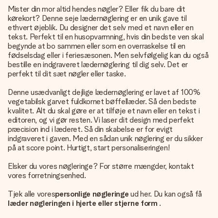
Mister din mor altid hendes nøgler? Eller fik du bare dit
kørekort? Denne seje lædernøglering er en unik gave til
ethvert øjeblik. Du designer det selv med et navn eller en
tekst. Perfekt til en husopvarmning, hvis din bedste ven skal
begynde at bo sammen eller som en overraskelse til en
fødselsdag eller i feriesæsonen. Men selvfølgelig kan du også
bestille en indgraveret lædernøglering til dig selv. Det er
perfekt til dit sæt nøgler eller taske.
Denne usædvanligt dejlige lædernøglering er lavet af 100%
vegetabilsk garvet fuldkornet bøffellæder. Så den bedste
kvalitet. Alt du skal gøre er at tilføje et navn eller en tekst i
editoren, og vi gør resten. Vi laser dit design med perfekt
præcision ind i læderet. Så din skabelse er for evigt
indgraveret i gaven. Med en sådan unik nøglering er du sikker
på at score point. Hurtigt, start personaliseringen!
Elsker du vores nøgleringe? For større mængder, kontakt
vores forretningsenhed.
Tjek alle vores
personlige nøgleringe
ud her. Du kan også få
læder nøgleringen i hjerte eller stjerne form
.