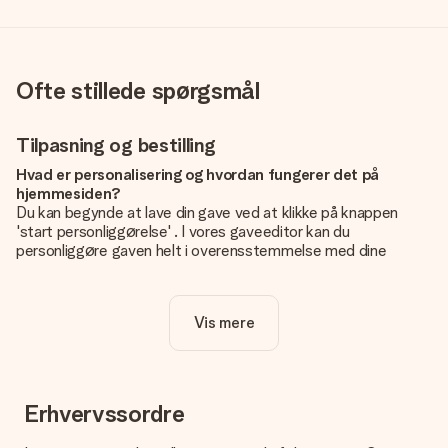
Ofte stillede spørgsmål
Tilpasning og bestilling
Hvad er personalisering og hvordan fungerer det på
hjemmesiden?
Du kan begynde at lave din gave ved at klikke på knappen
'start personliggørelse' . I vores gaveeditor kan du
personliggøre gaven helt i overensstemmelse med dine
ønsker: Tilføj dit eget billede og / eller tekst. Hvis du vil, kan
du også vælge et smukt design for at gøre din gave helt unik.
Vis mere
Er personalisering inkluderet i prisen?
Prisen der vises på hjemmesiden omfatter personliggørelse
af din gave. Nice and Easy!
Hvordan ved jeg, om mit billede har den rigtige kvalitet?
Erhvervssordre
Vi vil være sikre på, at du er helt tilfreds med din gave. Derfor
er det vigtigt at bruge fotos af høj kvalitet. Hvis du er i tvivl