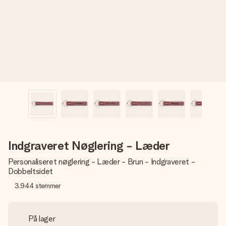
billede af dig eller en besked, der går lige i hendes hjerte.
Intet besvær men udelukkende en masse kærlighed i
øjeblikket.
Indgraveret Nøglering - Læder
Personaliseret nøglering - Læder - Brun - Indgraveret -
Dobbeltsidet
3,944
stemmer
På lager