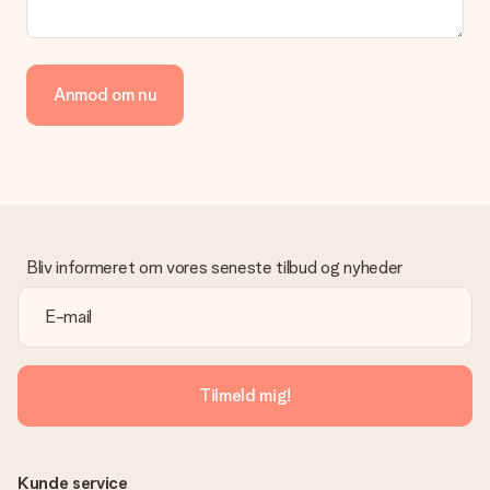
Betaling
Hvordan kan jeg betale min ordre?
Vi tilbyder følgende betalingsmetoder: Dankort, Paypal,
Anmod om nu
kreditkort, faktura via Klarna eller bankoverførsel. I tilfælde af
manuel betaling overførsel, skal du tage højde for en ekstra 3
dage til levering af din gave.
Gave modtaget
Hvad hvis gaven ikke er helt til min smag?
Vi beklager dybt, at din gave ikke er faldet i din smag. Kontakt
venligst vores kundeservice, de hjælper gerne med at finde en
Bliv informeret om vores seneste tilbud og nyheder
passende løsning.
Er fakturaen sendt sammen med ordren?
Ingen faktura sendes med din ordre. Du modtager altid
fakturaen i bekræftelsesemailen, og du kan altid finde den i din
MySurprise-konto. Det betyder at du kan få gaven leveret
Tilmeld mig!
direkte til modtageren, hvilket gør det til en sand
overraskelse!
Kunde service