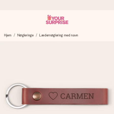
Bestil i dag, sendes inden for 1 hverdag
Hjem
Nøgleringe
Lædernøglering med navn
Vi laver din gave med omhu og sender den lynhurtigt – så
du kan give den på det helt rette tidspunkt, når den
betyder allermest.
4,7 (baseret på +15.000 anmeldelser)
Vores gaver inspirerer. Kunderne giver os 4,7 på Google
Reviews.
Gratis kort med hilsen
Lav noget særligt i blot få trin – med hendes navn, et