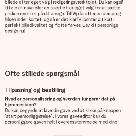
billede efter eget valg i redigeringsværktøjet. Du kan også
tilføje et navn eller en tekst efter eget valg for at sætte
prikken over i'et på dit design. Tilføj derefter en personlig
hilsen inde i kortet, og så er det klar! Vi printer dit kort i
perfekt billedkvalitet og flotte farver. Lav dit personlige
design nu!
Ofte stillede spørgsmål
Tilpasning og bestilling
Hvad er personalisering og hvordan fungerer det på
hjemmesiden?
Du kan begynde at lave din gave ved at klikke på knappen
'start personliggørelse' . I vores gaveeditor kan du
personliggøre gaven helt i overensstemmelse med dine
ønsker: Tilføj dit eget billede og / eller tekst. Hvis du vil, kan
du også vælge et smukt design for at gøre din gave helt unik.