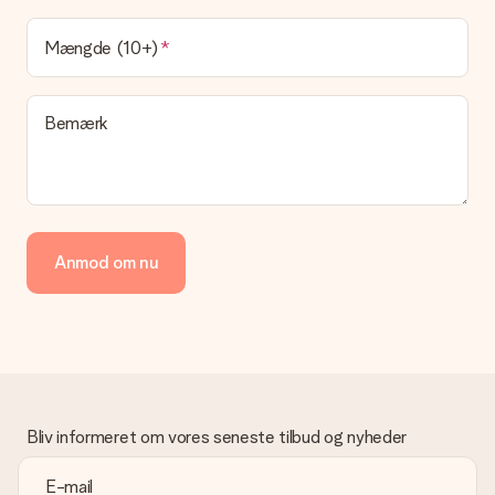
at vores postfirma leverer din gave på denne dag.
Hvilke leveringsmuligheder kan jeg vælge?
Mængde (10+)
I øjeblikket er det ikke (endnu) muligt at vælge en
leveringsindstilling. Den gave, du vil bestille, sendes enten som
en pakke eller som postkasse levering. Vil du gerne vide
Bemærk
hvilken måde din ordre sendes på? Kontakt venligst vores
kundeservice.
Betaling
Hvordan kan jeg betale min ordre?
Vi tilbyder følgende betalingsmetoder: Dankort, Paypal,
Anmod om nu
kreditkort, faktura via Klarna eller bankoverførsel. I tilfælde af
manuel betaling overførsel, skal du tage højde for en ekstra 3
dage til levering af din gave.
Gave modtaget
Hvad hvis gaven ikke er helt til min smag?
Vi beklager dybt, at din gave ikke er faldet i din smag. Kontakt
venligst vores kundeservice, de hjælper gerne med at finde en
Bliv informeret om vores seneste tilbud og nyheder
passende løsning.
Er fakturaen sendt sammen med ordren?