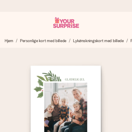
Bestil i dag, sendes inden for 1 hverdag
Hjem
Personlige kort med billede
Lykønskningskort med billede
Vi laver din gave med omhu og sender den lynhurtigt – så
du kan give den på det helt rette tidspunkt, når den
betyder allermest.
4,7 (baseret på +15.000 anmeldelser)
Vores gaver inspirerer. Kunderne giver os 4,7 på Google
Reviews.
Gratis kort med hilsen
Lav noget særligt i blot få trin – med hendes navn, et