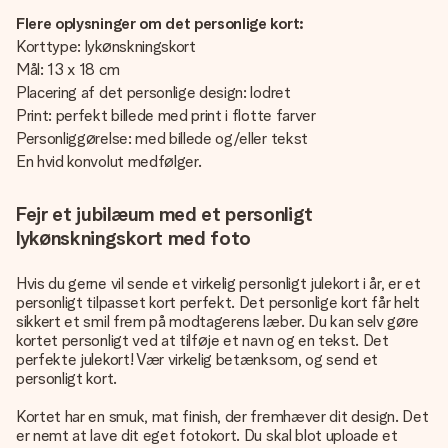
Flere oplysninger om det personlige kort:
Korttype: lykønskningskort
Mål: 13 x 18 cm
Placering af det personlige design: lodret
Print: perfekt billede med print i flotte farver
Personliggørelse: med billede og/eller tekst
En hvid konvolut medfølger.
Fejr et jubilæum med et personligt
lykønskningskort med foto
Hvis du gerne vil sende et virkelig personligt julekort i år, er et
personligt tilpasset kort perfekt. Det personlige kort får helt
sikkert et smil frem på modtagerens læber. Du kan selv gøre
kortet personligt ved at tilføje et navn og en tekst. Det
perfekte julekort! Vær virkelig betænksom, og send et
personligt kort.
Kortet har en smuk, mat finish, der fremhæver dit design. Det
er nemt at lave dit eget fotokort. Du skal blot uploade et