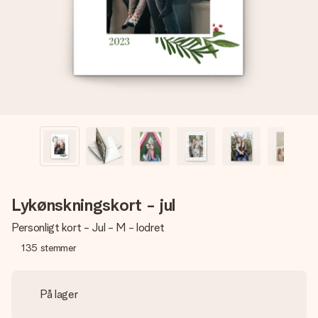
billede af dig eller en besked, der går lige i hendes hjerte.
Intet besvær men udelukkende en masse kærlighed i
øjeblikket.
Lykønskningskort - jul
Personligt kort - Jul - M - lodret
135
stemmer
På lager