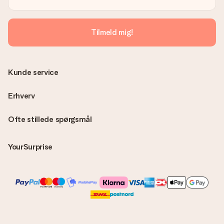
Ingen faktura sendes med din ordre. Du modtager altid
fakturaen i bekræftelsesemailen, og du kan altid finde den i din
MySurprise-konto. Det betyder at du kan få gaven leveret
Tilmeld mig!
direkte til modtageren, hvilket gør det til en sand
overraskelse!
Kunde service
Erhverv
Ofte stillede spørgsmål
YourSurprise