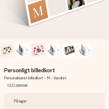
billede af dig eller en besked, der går lige i hendes hjerte.
Intet besvær men udelukkende en masse kærlighed i
øjeblikket.
Personligt billedkort
Personaliseret billedkort - M - Vandret
1,271
stemmer
På lager