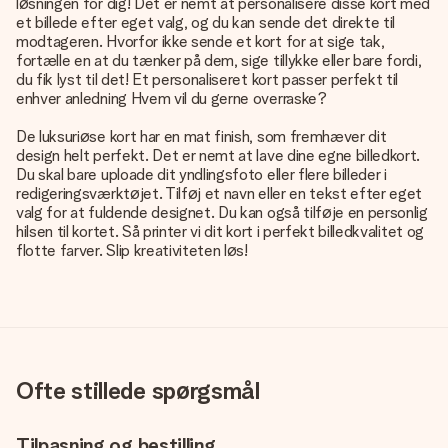
løsningen for dig! Det er nemt at personalisere disse kort med
et billede efter eget valg, og du kan sende det direkte til
modtageren. Hvorfor ikke sende et kort for at sige tak,
fortælle en at du tænker på dem, sige tillykke eller bare fordi,
du fik lyst til det! Et personaliseret kort passer perfekt til
enhver anledning Hvem vil du gerne overraske?
De luksuriøse kort har en mat finish, som fremhæver dit
design helt perfekt. Det er nemt at lave dine egne billedkort.
Du skal bare uploade dit yndlingsfoto eller flere billeder i
redigeringsværktøjet. Tilføj et navn eller en tekst efter eget
valg for at fuldende designet. Du kan også tilføje en personlig
hilsen til kortet. Så printer vi dit kort i perfekt billedkvalitet og
flotte farver. Slip kreativiteten løs!
Ofte stillede spørgsmål
Tilpasning og bestilling