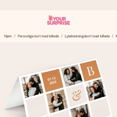
Bestil i dag, sendes inden for 1 hverdag
Hjem
Personlige kort med billede
Lykønskningskort med billede
Vi laver din gave med omhu og sender den lynhurtigt – så
du kan give den på det helt rette tidspunkt, når den
betyder allermest.
4,7 (baseret på +15.000 anmeldelser)
Vores gaver inspirerer. Kunderne giver os 4,7 på Google
Reviews.
Gratis kort med hilsen
Lav noget særligt i blot få trin – med hendes navn, et