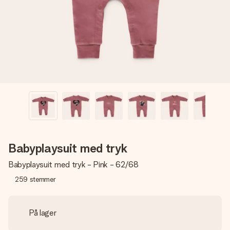
billede af dig eller en besked, der går lige i hendes hjerte.
Intet besvær men udelukkende en masse kærlighed i
øjeblikket.
Babyplaysuit med tryk
Babyplaysuit med tryk - Pink - 62/68
259
stemmer
På lager