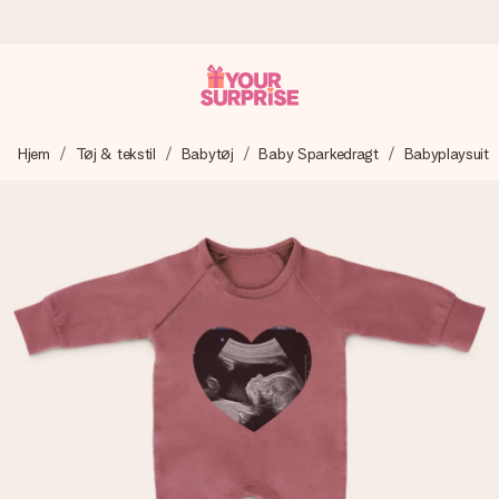
Bestil i dag, sendes inden for 1 hverdag
Hjem
Tøj & tekstil
Babytøj
Baby Sparkedragt
Babyplaysuit
Vi laver din gave med omhu og sender den lynhurtigt – så
du kan give den på det helt rette tidspunkt, når den
betyder allermest.
4,7 (baseret på +15.000 anmeldelser)
Vores gaver inspirerer. Kunderne giver os 4,7 på Google
Reviews.
Gratis kort med hilsen
Lav noget særligt i blot få trin – med hendes navn, et