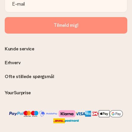
Er fakturaen sendt sammen med ordren?
Ingen faktura sendes med din ordre. Du modtager altid
fakturaen i bekræftelsesemailen, og du kan altid finde den i din
MySurprise-konto. Det betyder at du kan få gaven leveret
Tilmeld mig!
direkte til modtageren, hvilket gør det til en sand
overraskelse!
Kunde service
Erhverv
Ofte stillede spørgsmål
YourSurprise