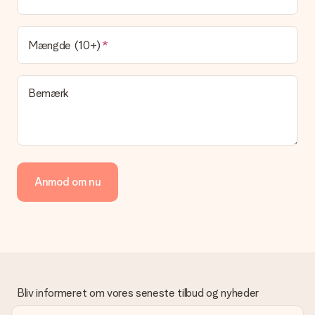
Leveringstiden findes på gavens produktside. Du kan stole på,
at vores postfirma leverer din gave på denne dag.
Hvilke leveringsmuligheder kan jeg vælge?
Mængde (10+)
I øjeblikket er det ikke (endnu) muligt at vælge en
leveringsindstilling. Den gave, du vil bestille, sendes enten som
en pakke eller som postkasse levering. Vil du gerne vide
Bemærk
hvilken måde din ordre sendes på? Kontakt venligst vores
kundeservice.
Betaling
Hvordan kan jeg betale min ordre?
Vi tilbyder følgende betalingsmetoder: Dankort, Paypal,
Anmod om nu
kreditkort, faktura via Klarna eller bankoverførsel. I tilfælde af
manuel betaling overførsel, skal du tage højde for en ekstra 3
dage til levering af din gave.
Gave modtaget
Hvad hvis gaven ikke er helt til min smag?
Vi beklager dybt, at din gave ikke er faldet i din smag. Kontakt
venligst vores kundeservice, de hjælper gerne med at finde en
Bliv informeret om vores seneste tilbud og nyheder
passende løsning.