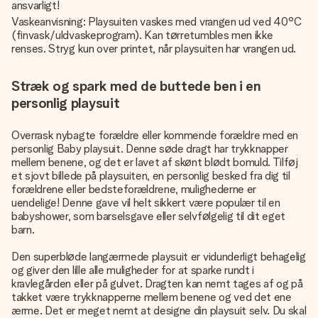
ansvarligt!
Vaskeanvisning: Playsuiten vaskes med vrangen ud ved 40°C
(finvask/uldvaskeprogram). Kan tørretumbles men ikke
renses. Stryg kun over printet, når playsuiten har vrangen ud.
Stræk og spark med de buttede ben i en
personlig playsuit
Overrask nybagte forældre eller kommende forældre med en
personlig Baby playsuit. Denne søde dragt har trykknapper
mellem benene, og det er lavet af skønt blødt bomuld. Tilføj
et sjovt billede på playsuiten, en personlig besked fra dig til
forældrene eller bedsteforældrene, mulighederne er
uendelige! Denne gave vil helt sikkert være populær til en
babyshower, som barselsgave eller selvfølgelig til dit eget
barn.
Den superbløde langærmede playsuit er vidunderligt behagelig
og giver den lille alle muligheder for at sparke rundt i
kravlegården eller på gulvet. Dragten kan nemt tages af og på
takket være trykknapperne mellem benene og ved det ene
ærme. Det er meget nemt at designe din playsuit selv. Du skal