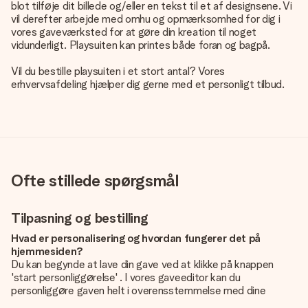
blot tilføje dit billede og/eller en tekst til et af designsene. Vi
vil derefter arbejde med omhu og opmærksomhed for dig i
vores gaveværksted for at gøre din kreation til noget
vidunderligt. Playsuiten kan printes både foran og bagpå.
Vil du bestille playsuiten i et stort antal? Vores
erhvervsafdeling hjælper dig gerne med et personligt tilbud.
Ofte stillede spørgsmål
Tilpasning og bestilling
Hvad er personalisering og hvordan fungerer det på
hjemmesiden?
Du kan begynde at lave din gave ved at klikke på knappen
'start personliggørelse' . I vores gaveeditor kan du
personliggøre gaven helt i overensstemmelse med dine
ønsker: Tilføj dit eget billede og / eller tekst. Hvis du vil, kan