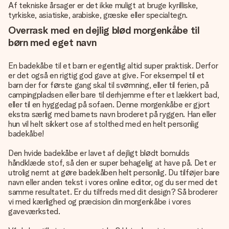
Af tekniske årsager er det ikke muligt at bruge kyrilliske,
tyrkiske, asiatiske, arabiske, græske eller specialtegn.
Overrask med en dejlig blød morgenkåbe til
børn med eget navn
En badekåbe til et barn er egentlig altid super praktisk. Derfor
er det også en rigtig god gave at give. For eksempel til et
barn der for første gang skal til svømning, eller til ferien, på
campingpladsen eller bare til derhjemme efter et lækkert bad,
eller til en hyggedag på sofaen. Denne morgenkåbe er gjort
ekstra særlig med barnets navn broderet på ryggen. Han eller
hun vil helt sikkert ose af stolthed med en helt personlig
badekåbe!
Den hvide badekåbe er lavet af dejligt blødt bomulds
håndklæde stof, så den er super behagelig at have på. Det er
utrolig nemt at gøre badekåben helt personlig. Du tilføjer bare
navn eller anden tekst i vores online editor, og du ser med det
samme resultatet. Er du tilfreds med dit design? Så broderer
vi med kærlighed og præcision din morgenkåbe i vores
gaveværksted.