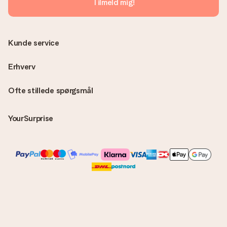
Tilmeld mig!
direkte til modtageren, hvilket gør det til en sand
overraskelse!
Kunde service
Erhverv
Ofte stillede spørgsmål
YourSurprise