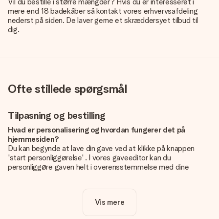
Vil du bestille i større mængder? Hvis du er interesseret i
mere end 18 badekåber så kontakt vores erhvervsafdeling
nederst på siden. De laver gerne et skræddersyet tilbud til
dig.
Ofte stillede spørgsmål
Tilpasning og bestilling
Hvad er personalisering og hvordan fungerer det på
hjemmesiden?
Du kan begynde at lave din gave ved at klikke på knappen
'start personliggørelse' . I vores gaveeditor kan du
personliggøre gaven helt i overensstemmelse med dine
ønsker: Tilføj dit eget billede og / eller tekst. Hvis du vil, kan
du også vælge et smukt design for at gøre din gave helt unik.
Vis mere
Er personalisering inkluderet i prisen?
Prisen der vises på hjemmesiden omfatter personliggørelse