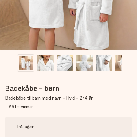
billede af dig eller en besked, der går lige i hendes hjerte.
Intet besvær men udelukkende en masse kærlighed i
øjeblikket.
Badekåbe - børn
Badekåbe til barn med navn - Hvid - 2/4 år
691
stemmer
På lager