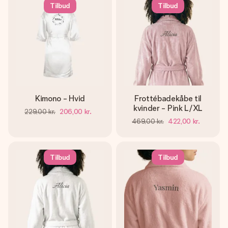
billede af dig eller en besked, der går lige i hendes hjerte.
Tilbud
Tilbud
Intet besvær men udelukkende en masse kærlighed i
øjeblikket.
Kimono - Hvid
Frottébadekåbe til
kvinder - Pink L/XL
229,00 kr.
206,00 kr.
469,00 kr.
422,00 kr.
Tilbud
Tilbud