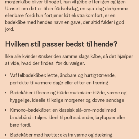
morgenkåbe bliver til noget, hun vil gribe efter igen og igen.
Uanset om det er til en fødselsdag, en spa-dag derhjemme
eller bare fordi hun fortjener lidt ekstra komfort, er en
badekåbe med hendes navn en gave, der altid falder i god
jord.
Hvilken stil passer bedst til hende?
Ikke alle kvinder ønsker den samme slags kåbe, så det hjælper
at vide, hvad der findes, før du vælger.
Vaffelbadekåber: lette, åndbare og hurtigtørrende,
perfekte til varmere dage eller efter en træning
Badekåber i fleece og bløde materialer: bløde, varme og
hyggelige, ideelle til kølige morgener og dovne søndage
Kimono-badekåber: en klassisk slå-om-model med
bindebånd i taljen. Ideel til polterabender, bryllupper eller
bare fordi.
Badekåber med hætte: ekstra varme og dækning,