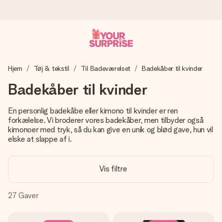
Bestil i dag, sendes inden for 1 hverdag
Hjem
Tøj & tekstil
Til Badeværelset
Badekåber til kvinder
Vi laver din gave med omhu og sender den lynhurtigt – så
du kan give den på det helt rette tidspunkt, når den
Badekåber til kvinder
betyder allermest.
En personlig badekåbe eller kimono til kvinder er ren
forkælelse. Vi broderer vores badekåber, men tilbyder også
kimonoer med tryk, så du kan give en unik og blød gave, hun vil
4,7 (baseret på +15.000 anmeldelser)
elske at slappe af i.
Vores gaver inspirerer. Kunderne giver os 4,7 på Google
Reviews.
Vis filtre
27
Gaver
Gratis kort med hilsen
Lav noget særligt i blot få trin – med hendes navn, et