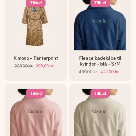
Tilbud
Tilbud
Kimono - Panterprint
Fleece badekåbe til
kvinder - blå - S/M
229,00 kr.
206,00 kr.
469,00 kr.
422,00 kr.
Tilbud
Tilbud