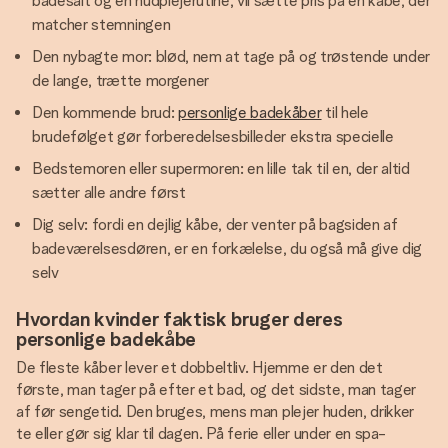
badesalt og en hudplejerutine, vil sætte pris på en kåbe, der
matcher stemningen
Den nybagte mor: blød, nem at tage på og trøstende under
de lange, trætte morgener
Den kommende brud:
personlige badekåber
til hele
brudefølget gør forberedelsesbilleder ekstra specielle
Bedstemoren eller supermoren: en lille tak til en, der altid
sætter alle andre først
Dig selv: fordi en dejlig kåbe, der venter på bagsiden af
badeværelsesdøren, er en forkælelse, du også må give dig
selv
Hvordan kvinder faktisk bruger deres
personlige badekåbe
De fleste kåber lever et dobbeltliv. Hjemme er den det
første, man tager på efter et bad, og det sidste, man tager
af før sengetid. Den bruges, mens man plejer huden, drikker
te eller gør sig klar til dagen. På ferie eller under en spa-