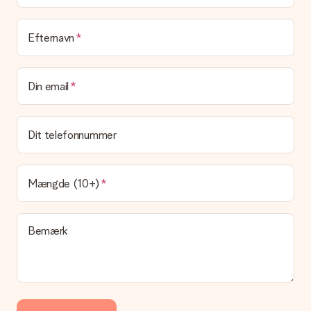
eller at den kan sendes direkte til modtageren.
Leveringstid, leveringsmuligheder og
Efternavn
leveringsomkostninger
Kan jeg vælge en leveringsdato?
Din email
Det er ikke muligt at vælge en bestemt leveringsdato.
Hvad er leveringstiden, og hvornår modtager jeg min
gave?
Dit telefonnummer
Leveringstiden findes på gavens produktside. Du kan stole på,
at vores postfirma leverer din gave på denne dag.
Hvilke leveringsmuligheder kan jeg vælge?
Mængde (10+)
I øjeblikket er det ikke (endnu) muligt at vælge en
leveringsindstilling. Den gave, du vil bestille, sendes enten som
en pakke eller som postkasse levering. Vil du gerne vide
Bemærk
hvilken måde din ordre sendes på? Kontakt venligst vores
kundeservice.
Betaling
Hvordan kan jeg betale min ordre?
Vi tilbyder følgende betalingsmetoder: Dankort, Paypal,