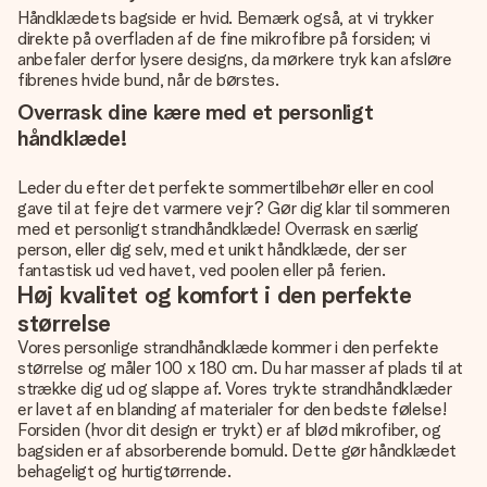
Håndklædets bagside er hvid. Bemærk også, at vi trykker
direkte på overfladen af de fine mikrofibre på forsiden; vi
anbefaler derfor lysere designs, da mørkere tryk kan afsløre
fibrenes hvide bund, når de børstes.
Overrask dine kære med et personligt
håndklæde!
Leder du efter det perfekte sommertilbehør eller en cool
gave til at fejre det varmere vejr? Gør dig klar til sommeren
med et personligt strandhåndklæde! Overrask en særlig
person, eller dig selv, med et unikt håndklæde, der ser
fantastisk ud ved havet, ved poolen eller på ferien.
Høj kvalitet og komfort i den perfekte
størrelse
Vores personlige strandhåndklæde kommer i den perfekte
størrelse og måler 100 x 180 cm. Du har masser af plads til at
strække dig ud og slappe af. Vores trykte strandhåndklæder
er lavet af en blanding af materialer for den bedste følelse!
Forsiden (hvor dit design er trykt) er af blød mikrofiber, og
bagsiden er af absorberende bomuld. Dette gør håndklædet
behageligt og hurtigtørrende.