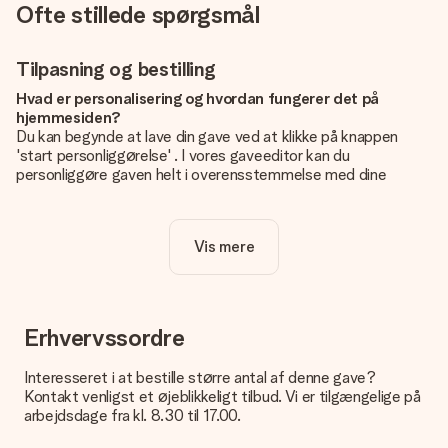
Ofte stillede spørgsmål
Tilpasning og bestilling
Hvad er personalisering og hvordan fungerer det på
hjemmesiden?
Du kan begynde at lave din gave ved at klikke på knappen
'start personliggørelse' . I vores gaveeditor kan du
personliggøre gaven helt i overensstemmelse med dine
ønsker: Tilføj dit eget billede og / eller tekst. Hvis du vil, kan
du også vælge et smukt design for at gøre din gave helt unik.
Vis mere
Er personalisering inkluderet i prisen?
Prisen der vises på hjemmesiden omfatter personliggørelse
af din gave. Nice and Easy!
Hvordan ved jeg, om mit billede har den rigtige kvalitet?
Erhvervssordre
Vi vil være sikre på, at du er helt tilfreds med din gave. Derfor
er det vigtigt at bruge fotos af høj kvalitet. Hvis du er i tvivl
Interesseret i at bestille større antal af denne gave?
om kvaliteten af dit billede, kan du kontakte vores
Kontakt venligst et øjeblikkeligt tilbud. Vi er tilgængelige på
kundeservice og vedlægge dit foto sammen med den gave,
arbejdsdage fra kl. 8.30 til 17.00.
du er interesseret i at bestille. Så kan de tjekke kvaliteten for
dig!