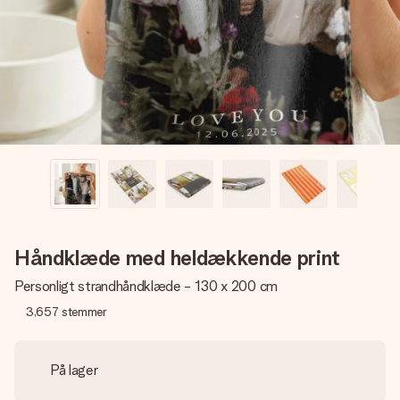
billede af dig eller en besked, der går lige i hendes hjerte.
Intet besvær men udelukkende en masse kærlighed i
øjeblikket.
Håndklæde med heldækkende print
Personligt strandhåndklæde - 130 x 200 cm
3,657
stemmer
På lager