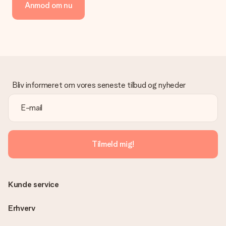
Anmod om nu
kreditkort, faktura via Klarna eller bankoverførsel. I tilfælde af
manuel betaling overførsel, skal du tage højde for en ekstra 3
dage til levering af din gave.
Gave modtaget
Hvad hvis gaven ikke er helt til min smag?
Vi beklager dybt, at din gave ikke er faldet i din smag. Kontakt
venligst vores kundeservice, de hjælper gerne med at finde en
Bliv informeret om vores seneste tilbud og nyheder
passende løsning.
Er fakturaen sendt sammen med ordren?
Ingen faktura sendes med din ordre. Du modtager altid
fakturaen i bekræftelsesemailen, og du kan altid finde den i din
MySurprise-konto. Det betyder at du kan få gaven leveret
Tilmeld mig!
direkte til modtageren, hvilket gør det til en sand
overraskelse!
Kunde service
Erhverv