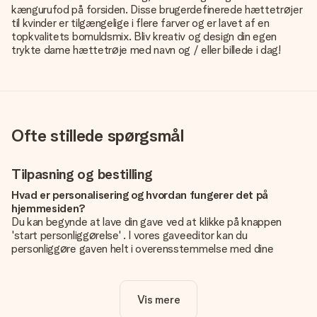
kængurufod på forsiden. Disse brugerdefinerede hættetrøjer
til kvinder er tilgængelige i flere farver og er lavet af en
topkvalitets bomuldsmix. Bliv kreativ og design din egen
trykte dame hættetrøje med navn og / eller billede i dag!
Ofte stillede spørgsmål
Tilpasning og bestilling
Hvad er personalisering og hvordan fungerer det på
hjemmesiden?
Du kan begynde at lave din gave ved at klikke på knappen
'start personliggørelse' . I vores gaveeditor kan du
personliggøre gaven helt i overensstemmelse med dine
ønsker: Tilføj dit eget billede og / eller tekst. Hvis du vil, kan
du også vælge et smukt design for at gøre din gave helt unik.
Vis mere
Er personalisering inkluderet i prisen?
Prisen der vises på hjemmesiden omfatter personliggørelse