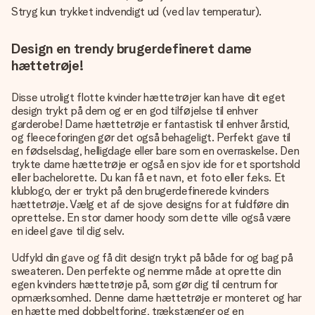
Stryg kun trykket indvendigt ud (ved lav temperatur).
Design en trendy brugerdefineret dame
hættetrøje!
Disse utroligt flotte kvinder hættetrøjer kan have dit eget
design trykt på dem og er en god tilføjelse til enhver
garderobe! Dame hættetrøje er fantastisk til enhver årstid,
og fleeceforingen gør det også behageligt. Perfekt gave til
en fødselsdag, helligdage eller bare som en overraskelse. Den
trykte dame hættetrøje er også en sjov ide for et sportshold
eller bachelorette. Du kan få et navn, et foto eller f.eks. Et
klublogo, der er trykt på den brugerdefinerede kvinders
hættetrøje. Vælg et af de sjove designs for at fuldføre din
oprettelse. En stor damer hoody som dette ville også være
en ideel gave til dig selv.
Udfyld din gave og få dit design trykt på både for og bag på
sweateren. Den perfekte og nemme måde at oprette din
egen kvinders hættetrøje på, som gør dig til centrum for
opmærksomhed. Denne dame hættetrøje er monteret og har
en hætte med dobbeltforing, trækstænger og en