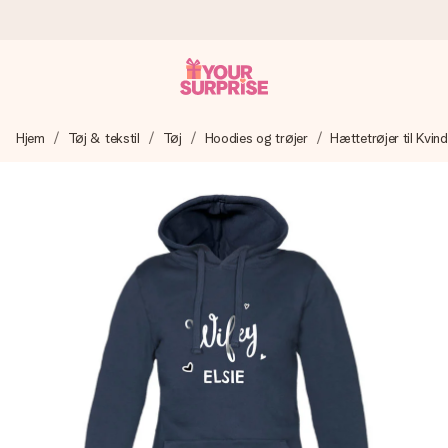
Bestil i dag, sendes inden for 1 hverdag
Hjem
Tøj & tekstil
Tøj
Hoodies og trøjer
Hættetrøjer til Kvind
Vi laver din gave med omhu og sender den lynhurtigt – så
du kan give den på det helt rette tidspunkt, når den
betyder allermest.
4,7 (baseret på +15.000 anmeldelser)
Vores gaver inspirerer. Kunderne giver os 4,7 på Google
Reviews.
Gratis kort med hilsen
Lav noget særligt i blot få trin – med hendes navn, et