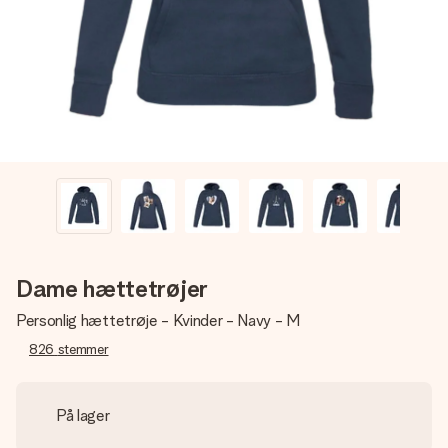
billede af dig eller en besked, der går lige i hendes hjerte.
Intet besvær men udelukkende en masse kærlighed i
øjeblikket.
Dame hættetrøjer
Personlig hættetrøje - Kvinder - Navy - M
826
stemmer
På lager