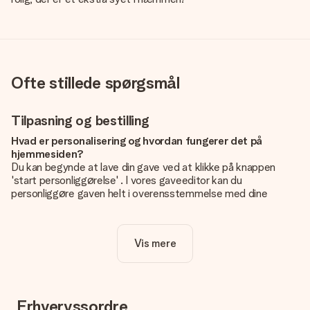
Ofte stillede spørgsmål
Tilpasning og bestilling
Hvad er personalisering og hvordan fungerer det på
hjemmesiden?
Du kan begynde at lave din gave ved at klikke på knappen
'start personliggørelse' . I vores gaveeditor kan du
personliggøre gaven helt i overensstemmelse med dine
ønsker: Tilføj dit eget billede og / eller tekst. Hvis du vil, kan
du også vælge et smukt design for at gøre din gave helt unik.
Vis mere
Er personalisering inkluderet i prisen?
Prisen der vises på hjemmesiden omfatter personliggørelse
af din gave. Nice and Easy!
Hvordan ved jeg, om mit billede har den rigtige kvalitet?
Erhvervssordre