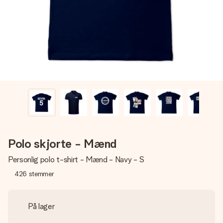
billede af dig eller en besked, der går lige i hendes hjerte.
Intet besvær men udelukkende en masse kærlighed i
øjeblikket.
Polo skjorte - Mænd
Personlig polo t-shirt - Mænd - Navy - S
426
stemmer
På lager