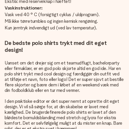
Ekstra: med reserveknap i hæftet!
Vaskinstruktioner:
Vask ved 40 ° C (forsigtigt cyklus / uldprogram).
Må ikke tørretumbles og ingen kemisk rengøring.
Kun jerntryk indvendigt ud (ved lav temperatur).
De bedste polo shirts trykt med dit eget
design!
Uanset om det drejer sig om et teamudflugt, bachelorparty
eller firmaklær, er en god polo skjorte altid en god ide. Har en
polo shirt trykt med cool design og færdiggør din outfit ved
at tilføje et navn, foto eller logo! Det er super sjovt at bestille
flere skjorter og bære dem i løbet af en weekend væk med
din fodboldklub eller en tur med venner.
I den praktiske editor er det super nemt at oprette dit eget
design. Vi vil så sørge for, at din skabelse er lavet med
kærlighed. De brugerdefinerede polo shirts er lavet af den
blødeste bomuldsblanding med stretch og lycra for ekstra
komfort. Det er selvfølgelig muligt at du mister en knap. Bare
rolig, der er et ekstra syet i hæmmen!