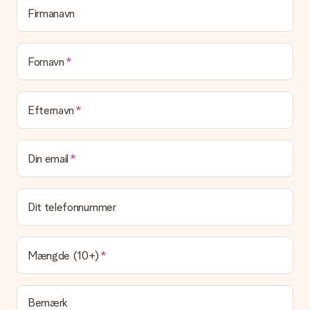
Firmanavn
Er min gave indpakket?
I øjeblikket har vi (endnu) ikke en gaveindpakningstjeneste til
at pakke din gave. Vi leverer vores gaver i en festlig
emballage. Det betyder, at din gave er klar til at blive givet,
Fornavn
eller at den kan sendes direkte til modtageren.
Leveringstid, leveringsmuligheder og
Efternavn
leveringsomkostninger
Kan jeg vælge en leveringsdato?
Din email
Det er ikke muligt at vælge en bestemt leveringsdato.
Hvad er leveringstiden, og hvornår modtager jeg min
gave?
Dit telefonnummer
Leveringstiden findes på gavens produktside. Du kan stole på,
at vores postfirma leverer din gave på denne dag.
Hvilke leveringsmuligheder kan jeg vælge?
Mængde (10+)
I øjeblikket er det ikke (endnu) muligt at vælge en
leveringsindstilling. Den gave, du vil bestille, sendes enten som
en pakke eller som postkasse levering. Vil du gerne vide
Bemærk
hvilken måde din ordre sendes på? Kontakt venligst vores