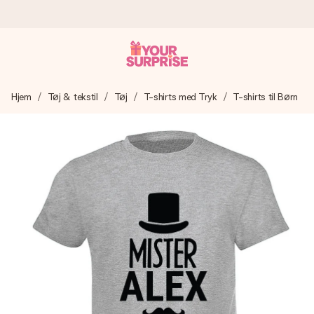
Bestil i dag, sendes inden for 1 hverdag
Hjem
Tøj & tekstil
Tøj
T-shirts med Tryk
T-shirts til Børn
Vi laver din gave med omhu og sender den lynhurtigt – så
du kan give den på det helt rette tidspunkt, når den
betyder allermest.
4,7 (baseret på +15.000 anmeldelser)
Vores gaver inspirerer. Kunderne giver os 4,7 på Google
Reviews.
Gratis kort med hilsen
Lav noget særligt i blot få trin – med hendes navn, et