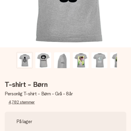
billede af dig eller en besked, der går lige i hendes hjerte.
Intet besvær men udelukkende en masse kærlighed i
øjeblikket.
T-shirt - Børn
Personlig T-shirt - Børn - Grå - 8år
4,782
stemmer
På lager