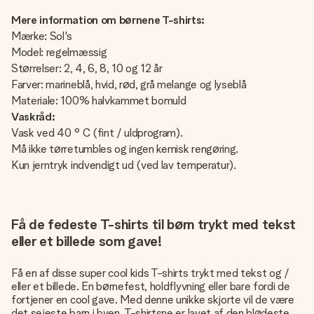
Mere information om børnene T-shirts:
Mærke: Sol's
Model: regelmæssig
Størrelser: 2, 4, 6, 8, 10 og 12 år
Farver: marineblå, hvid, rød, grå melange og lyseblå
Materiale: 100% halvkammet bomuld
Vaskråd:
Vask ved 40 ° C (fint / uldprogram).
Må ikke tørretumbles og ingen kemisk rengøring.
Kun jerntryk indvendigt ud (ved lav temperatur).
Få de fedeste T-shirts til børn trykt med tekst
eller et billede som gave!
Få en af ​​disse super cool kids T-shirts trykt med tekst og /
eller et billede. En børnefest, holdflyvning eller bare fordi de
fortjener en cool gave. Med denne unikke skjorte vil de være
det sejeste barn i byen. T-shirtsne er lavet af den blødeste