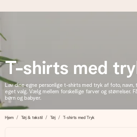
Bestil i dag, sendes inden for 1 hverdag
Vi laver din gave med omhu og sender den lynhurtigt – så du ka
T-shirts med tr
4,7 (baseret på +15.000 anmeldelser)
Vores gaver inspirerer. Kunderne giver os 4,7 på Google Revie
Lav dine egne personlige t-shirts med tryk af foto, navn, 
eget valg. Vælg mellem forskellige farver og størrelser. F
børn og babyer.
Gratis kort med hilsen
Lav noget særligt i blot få trin – med hendes navn, et billede 
Hjem
Tøj & tekstil
Tøj
T-shirts med Tryk