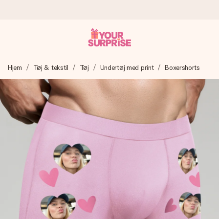
Bestil i dag, sendes inden for 1 hverdag
Hjem
Tøj & tekstil
Tøj
Undertøj med print
Boxershorts
Vi laver din gave med omhu og sender den lynhurtigt – så
du kan give den på det helt rette tidspunkt, når den
betyder allermest.
4,7 (baseret på +15.000 anmeldelser)
Vores gaver inspirerer. Kunderne giver os 4,7 på Google
Reviews.
Gratis kort med hilsen
Lav noget særligt i blot få trin – med hendes navn, et