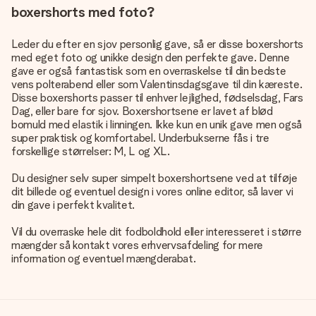
boxershorts med foto?
Leder du efter en sjov personlig gave, så er disse boxershorts
med eget foto og unikke design den perfekte gave. Denne
gave er også fantastisk som en overraskelse til din bedste
vens polterabend eller som Valentinsdagsgave til din kæreste.
Disse boxershorts passer til enhver lejlighed, fødselsdag, Fars
Dag, eller bare for sjov. Boxershortsene er lavet af blød
bomuld med elastik i linningen. Ikke kun en unik gave men også
super praktisk og komfortabel. Underbukserne fås i tre
forskellige størrelser: M, L og XL.
Du designer selv super simpelt boxershortsene ved at tilføje
dit billede og eventuel design i vores online editor, så laver vi
din gave i perfekt kvalitet.
Vil du overraske hele dit fodboldhold eller interesseret i større
mængder så kontakt vores erhvervsafdeling for mere
information og eventuel mængderabat.