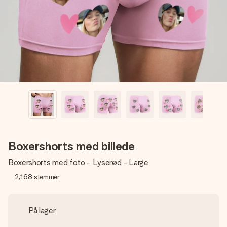
billede af dig eller en besked, der går lige i hendes hjerte.
Intet besvær men udelukkende en masse kærlighed i
øjeblikket.
Boxershorts med billede
Boxershorts med foto - Lyserød - Large
2,168
stemmer
På lager