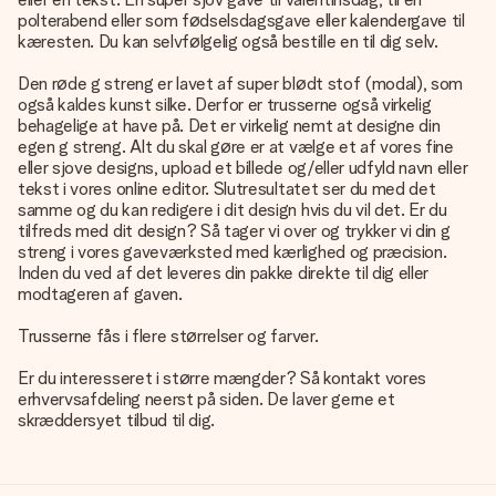
polterabend eller som fødselsdagsgave eller kalendergave til
kæresten. Du kan selvfølgelig også bestille en til dig selv.
Den røde g streng er lavet af super blødt stof (modal), som
også kaldes kunst silke. Derfor er trusserne også virkelig
behagelige at have på. Det er virkelig nemt at designe din
egen g streng. Alt du skal gøre er at vælge et af vores fine
eller sjove designs, upload et billede og/eller udfyld navn eller
tekst i vores online editor. Slutresultatet ser du med det
samme og du kan redigere i dit design hvis du vil det. Er du
tilfreds med dit design? Så tager vi over og trykker vi din g
streng i vores gaveværksted med kærlighed og præcision.
Inden du ved af det leveres din pakke direkte til dig eller
modtageren af gaven.
Trusserne fås i flere størrelser og farver.
Er du interesseret i større mængder? Så kontakt vores
erhvervsafdeling neerst på siden. De laver gerne et
skræddersyet tilbud til dig.