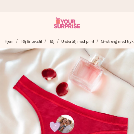
Bestil i dag, sendes inden for 1 hverdag
Hjem
Tøj & tekstil
Tøj
Undertøj med print
G-streng med tryk
Vi laver din gave med omhu og sender den lynhurtigt – så
du kan give den på det helt rette tidspunkt, når den
betyder allermest.
4,7 (baseret på +15.000 anmeldelser)
Vores gaver inspirerer. Kunderne giver os 4,7 på Google
Reviews.
Gratis kort med hilsen
Lav noget særligt i blot få trin – med hendes navn, et