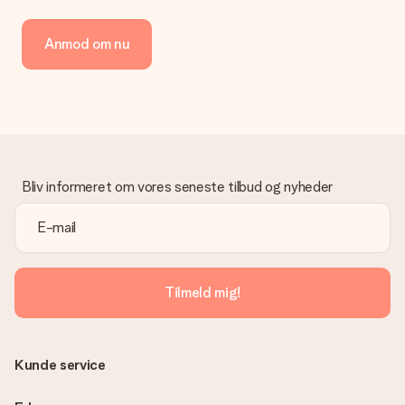
Hvordan kan jeg betale min ordre?
Vi tilbyder følgende betalingsmetoder: Dankort, Paypal,
Anmod om nu
kreditkort, faktura via Klarna eller bankoverførsel. I tilfælde af
manuel betaling overførsel, skal du tage højde for en ekstra 3
dage til levering af din gave.
Gave modtaget
Hvad hvis gaven ikke er helt til min smag?
Vi beklager dybt, at din gave ikke er faldet i din smag. Kontakt
venligst vores kundeservice, de hjælper gerne med at finde en
Bliv informeret om vores seneste tilbud og nyheder
passende løsning.
Er fakturaen sendt sammen med ordren?
Ingen faktura sendes med din ordre. Du modtager altid
fakturaen i bekræftelsesemailen, og du kan altid finde den i din
MySurprise-konto. Det betyder at du kan få gaven leveret
Tilmeld mig!
direkte til modtageren, hvilket gør det til en sand
overraskelse!
Kunde service