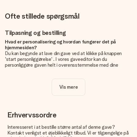
Ofte stillede spørgsmål
Tilpasning og bestilling
Hvad er personalisering og hvordan fungerer det på
hjemmesiden?
Du kan begynde at lave din gave ved at klikke på knappen
'start personliggørelse' . I vores gaveeditor kan du
personliggøre gaven helt i overensstemmelse med dine
ønsker: Tilføj dit eget billede og / eller tekst. Hvis du vil, kan
du også vælge et smukt design for at gøre din gave helt unik.
Vis mere
Er personalisering inkluderet i prisen?
Prisen der vises på hjemmesiden omfatter personliggørelse
af din gave. Nice and Easy!
Hvordan ved jeg, om mit billede har den rigtige kvalitet?
Erhvervssordre
Vi vil være sikre på, at du er helt tilfreds med din gave. Derfor
er det vigtigt at bruge fotos af høj kvalitet. Hvis du er i tvivl
Interesseret i at bestille større antal af denne gave?
om kvaliteten af dit billede, kan du kontakte vores
Kontakt venligst et øjeblikkeligt tilbud. Vi er tilgængelige på
kundeservice og vedlægge dit foto sammen med den gave,