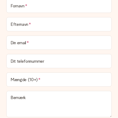
at pakke din gave. Vi leverer vores gaver i en festlig
emballage. Det betyder, at din gave er klar til at blive givet,
Fornavn
eller at den kan sendes direkte til modtageren.
Leveringstid, leveringsmuligheder og
Efternavn
leveringsomkostninger
Kan jeg vælge en leveringsdato?
Din email
Det er ikke muligt at vælge en bestemt leveringsdato.
Hvad er leveringstiden, og hvornår modtager jeg min
gave?
Dit telefonnummer
Leveringstiden findes på gavens produktside. Du kan stole på,
at vores postfirma leverer din gave på denne dag.
Hvilke leveringsmuligheder kan jeg vælge?
Mængde (10+)
I øjeblikket er det ikke (endnu) muligt at vælge en
leveringsindstilling. Den gave, du vil bestille, sendes enten som
en pakke eller som postkasse levering. Vil du gerne vide
Bemærk
hvilken måde din ordre sendes på? Kontakt venligst vores
kundeservice.
Betaling