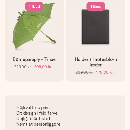
Tilbud
Tilbud
Børneparaply - Trixie
Holder til notesblok i
læder
229,00 kr.
206,00 kr.
209,00 kr.
178,00 kr.
Højkvalitets print
Dit design i fuld farve
Dejligt blødt stof
Nemt at personliggøre